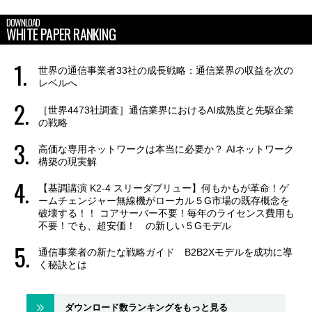
DOWNLOAD
WHITE PAPER RANKING
世界の通信事業者33社の成長戦略：通信業界の収益を次の
レベルへ
［世界4473社調査］通信業界におけるAI成熟度と先駆企業
の戦略
高価な専用ネットワークは本当に必要か？ AIネットワーク
構築の現実解
【基調講演 K2-4 スリーダブリュー】何もかもが革命！ゲ
ームチェンジャー無線機がローカル５G市場の既存概念を
破壊する！！ コアサーバー不要！毎年のライセンス費用も
不要！でも、超安価！ の新しい５Gモデル
通信事業者の新たな戦略ガイド B2B2Xモデルを成功に導
く秘訣とは
ダウンロード数ランキングをもっと見る