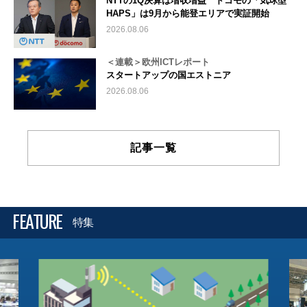
NTTの1Q決算は増収増益 ドコモの「気球型
HAPS」は9月から能登エリアで実証開始
2026.08.06
＜連載＞欧州ICTレポート
スタートアップの国エストニア
2026.08.06
記事一覧
FEATURE
特集