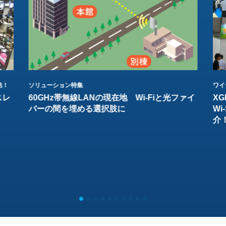
結！
ソリューション特集
ワイ
スレ
60GHz帯無線LANの現在地 Wi-Fiと光ファイ
XG
バーの間を埋める選択肢に
W
介