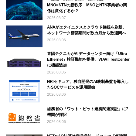
MNO×NTNの新秩序 MNOとNTN事業者の関
係は変化するか？
2026.08.07
ANAがエクイニクスとクラウド接続を刷新、
ネットワーク構築期間が数カ月から数週間へ
2026.08.06
東陽テクニカがAIデータセンター向け「Ultra
Ethernet」検証機能を提供、VIAVI TestCenter
に機能追加
2026.08.06
NRIセキュア、独自開発のAI統制基盤を導入し
たSOCサービスを運用開始
2026.08.06
総務省の「ワット・ビット連携関連実証」に7
機関が採択
2026.08.06