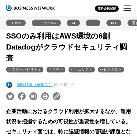
無料会員登録
IOWN
ローカル5G
AI
6G
IoT
通
SSOのみ利用はAWS環境の6割
Datadogがクラウドセキュリティ調
査
オブザーバビリティ
クラウド
セキュリティ
ゼロトラスト
関根禎嘉（編集部）
2026.01.29
企業活動におけるクラウド利用が拡大するなか、運用
状況を把握するための可視性が重要性を増している。
セキュリティ面では、特に認証情報の管理が課題とな