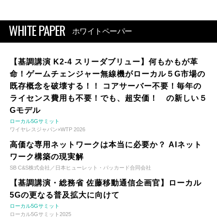
WHITE PAPER
ホワイトペーパー
【基調講演 K2-4 スリーダブリュー】何もかもが革
命！ゲームチェンジャー無線機がローカル５G市場の
既存概念を破壊する！！ コアサーバー不要！毎年の
ライセンス費用も不要！でも、超安価！ の新しい５
Gモデル
ローカル5Gサミット
ワイヤレスジャパン×WTP 2026
高価な専用ネットワークは本当に必要か？ AIネット
ワーク構築の現実解
SB C&S株式会社／日本ヒューレット・パッカード合同会社
【基調講演・総務省 佐藤移動通信企画官】ローカル
5Gの更なる普及拡大に向けて
ローカル5Gサミット
ローカル5Gサミット2025