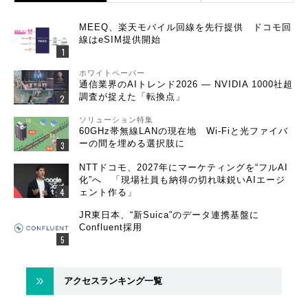
MEEQ、楽天モバイル回線を先行提供 ドコモ回
線はeSIM提供開始
ホワイトペーパー
通信業界のAIトレンド2026 ― NVIDIA 1000社超
調査が捉えた「転換点」
ソリューション特集
60GHz帯無線LANの現在地 Wi-Fiと光ファイバ
ーの間を埋める選択肢に
NTTドコモ、2027年にマーケティングを“フルAI
化”へ 「現場社員も納得の切れ味鋭いAIエージ
ェント作る」
JR東日本、“新Suica”のデータ連携基盤に
Confluent採用
アクセスランキング一覧