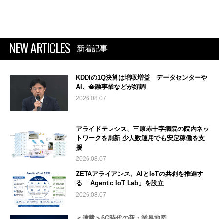
NEW ARTICLES
新着記事
KDDIの1Q決算は増収増益 データセンターや
AI、金融事業などが好調
2026.08.07
アライドテレシス、三原赤十字病院の院内ネッ
トワークを刷新 少人数運用でも安定稼働を支
援
2026.08.07
ZETAアライアンス、AIとIoTの共創を推進す
る 「Agentic IoT Lab」を設立
2026.08.07
＜連載＞6G時代の新・業界地図