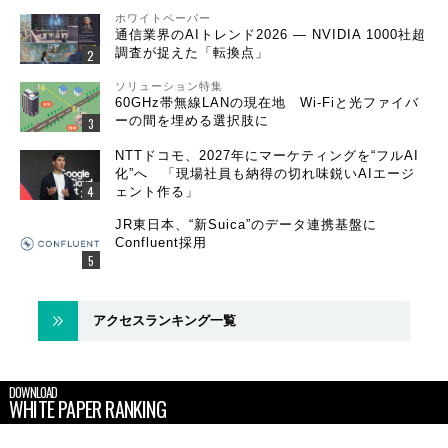
ホワイトペーパー
通信業界のAIトレンド2026 ― NVIDIA 1000社超
調査が捉えた「転換点」
ソリューション特集
60GHz帯無線LANの現在地 Wi-Fiと光ファイバ
ーの間を埋める選択肢に
NTTドコモ、2027年にマーケティングを“フルAI
化”へ 「現場社員も納得の切れ味鋭いAIエージ
ェント作る」
JR東日本、“新Suica”のデータ連携基盤に
Confluent採用
アクセスランキング一覧
DOWNLOAD
WHITE PAPER RANKING