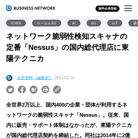
無料会員登録
IOWN
ローカル5G
AI
6G
IoT
通
ネットワーク脆弱性検知スキャナの
定番「Nessus」の国内総代理店に東
陽テクニカ
太田智晴（編集部）
2014.02.14
全世界2万以上、国内400の企業・団体が利用するネ
ットワークの脆弱性スキャナ「Nessus」。従来、国
内に販売・サポート体制はなかったが、東陽テクニカ
が国内総代理店契約を締結した。同社は2014年に2億