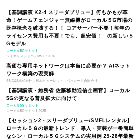
【基調講演 K2-4 スリーダブリュー】何もかもが革
命！ゲームチェンジャー無線機がローカル５G市場の
既存概念を破壊する！！ コアサーバー不要！毎年の
ライセンス費用も不要！でも、超安価！ の新しい５
Gモデル
ローカル5Gサミット
ワイヤレスジャパン×WTP 2026
高価な専用ネットワークは本当に必要か？ AIネット
ワーク構築の現実解
SB C&S株式会社／日本ヒューレット・パッカード合同会社
【基調講演・総務省 佐藤移動通信企画官】ローカル
5Gの更なる普及拡大に向けて
ローカル5Gサミット
ローカル5Gサミット2025
【セッション2・スリーダブリュー/SMFLレンタル】
ローカル５Ｇの最新トレンド 導入・実装が一番簡単
なシン・ローカル５Ｇシステムの実用例 25-26年最新