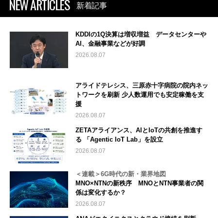
NEW ARTICLES
新着記事
KDDIの1Q決算は増収増益 データセンターや
AI、金融事業などが好調
2026.08.07
アライドテレシス、三原赤十字病院の院内ネッ
トワークを刷新 少人数運用でも安定稼働を支
援
2026.08.07
ZETAアライアンス、AIとIoTの共創を推進す
る 「Agentic IoT Lab」を設立
2026.08.07
＜連載＞6G時代の新・業界地図
MNO×NTNの新秩序 MNOとNTN事業者の関
係は変化するか？
2026.08.07