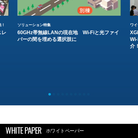
結！
ソリューション特集
ワイ
スレ
60GHz帯無線LANの現在地 Wi-Fiと光ファイ
XG
バーの間を埋める選択肢に
W
介
WHITE PAPER
ホワイトペーパー