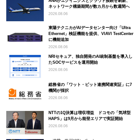
ANAがエクイニクスとクラウド接続を刷新、
ネットワーク構築期間が数カ月から数週間へ
2026.08.06
東陽テクニカがAIデータセンター向け「Ultra
Ethernet」検証機能を提供、VIAVI TestCenter
に機能追加
2026.08.06
NRIセキュア、独自開発のAI統制基盤を導入し
たSOCサービスを運用開始
2026.08.06
総務省の「ワット・ビット連携関連実証」に7
機関が採択
2026.08.06
NTTの1Q決算は増収増益 ドコモの「気球型
HAPS」は9月から能登エリアで実証開始
2026.08.06