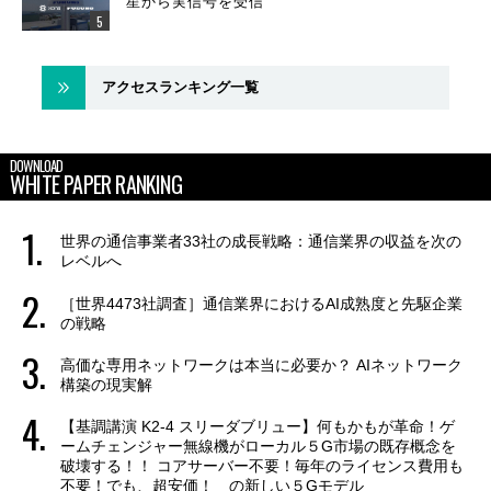
星から実信号を受信
アクセスランキング一覧
DOWNLOAD
WHITE PAPER RANKING
世界の通信事業者33社の成長戦略：通信業界の収益を次の
レベルへ
［世界4473社調査］通信業界におけるAI成熟度と先駆企業
の戦略
高価な専用ネットワークは本当に必要か？ AIネットワーク
構築の現実解
【基調講演 K2-4 スリーダブリュー】何もかもが革命！ゲ
ームチェンジャー無線機がローカル５G市場の既存概念を
破壊する！！ コアサーバー不要！毎年のライセンス費用も
不要！でも、超安価！ の新しい５Gモデル