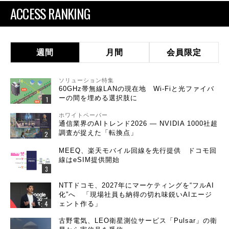
ACCESS RANKING
週間
月間
会員限定
ソリューション特集
60GHz帯無線LANの現在地 Wi-Fiと光ファイバ
ーの間を埋める選択肢に
ホワイトペーパー
通信業界のAIトレンド2026 ― NVIDIA 1000社超
調査が捉えた「転換点」
MEEQ、楽天モバイル回線を先行提供 ドコモ回
線はeSIM提供開始
NTTドコモ、2027年にマーケティングを“フルAI
化”へ 「現場社員も納得の切れ味鋭いAIエージ
ェント作る」
古野電気、LEO衛星測位サービス「Pulsar」の衛