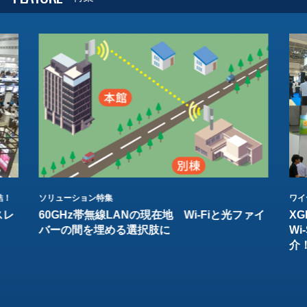
結！
ソリューション特集
ワイ
スレ
60GHz帯無線LANの現在地 Wi-Fiと光ファイ
XG
バーの間を埋める選択肢に
W
介