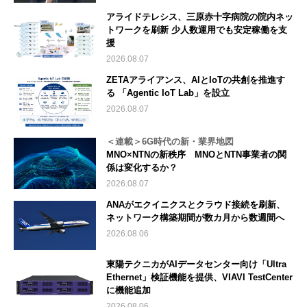
アライドテレシス、三原赤十字病院の院内ネッ
トワークを刷新 少人数運用でも安定稼働を支
援
2026.08.07
ZETAアライアンス、AIとIoTの共創を推進す
る 「Agentic IoT Lab」を設立
2026.08.07
＜連載＞6G時代の新・業界地図
MNO×NTNの新秩序 MNOとNTN事業者の関
係は変化するか？
2026.08.07
ANAがエクイニクスとクラウド接続を刷新、
ネットワーク構築期間が数カ月から数週間へ
2026.08.06
東陽テクニカがAIデータセンター向け「Ultra
Ethernet」検証機能を提供、VIAVI TestCenter
に機能追加
2026.08.06