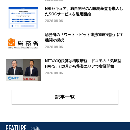
NRIセキュア、独自開発のAI統制基盤を導入し
たSOCサービスを運用開始
2026.08.06
総務省の「ワット・ビット連携関連実証」に7
機関が採択
2026.08.06
NTTの1Q決算は増収増益 ドコモの「気球型
HAPS」は9月から能登エリアで実証開始
2026.08.06
記事一覧
FEATURE
特集