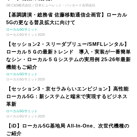
SB C&S株式会社／日本ヒューレット・パッカード合同会社
【基調講演・総務省 佐藤移動通信企画官】ローカル
5Gの更なる普及拡大に向けて
ローカル5Gサミット
ローカル5Gサミット2025
【セッション2・スリーダブリュー/SMFLレンタル】
ローカル５Ｇの最新トレンド 導入・実装が一番簡単
なシン・ローカル５Ｇシステムの実用例 25-26年最新
機能もご紹介
ローカル5Gサミット
ローカル5Gサミット2025
【セッション3・京セラみらいエンビジョン】高性能
ローカル5G：新システムと端末で実現するビジネス
革新
ローカル5Gサミット
ローカル5Gサミット2025
【iD】ローカル5G基地局 All-In-One、次世代機種の
ご紹介