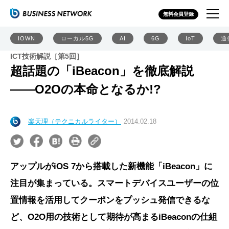
無料会員登録
IOWN
ローカル5G
AI
6G
IoT
通
ICT技術解説［第5回］
超話題の「iBeacon」を徹底解説
――O2Oの本命となるか!?
楽天理（テクニカルライター）
2014.02.18
アップルがiOS 7から搭載した新機能「iBeacon」に
注目が集まっている。スマートデバイスユーザーの位
置情報を活用してクーポンをプッシュ発信できるな
ど、O2O用の技術として期待が高まるiBeaconの仕組