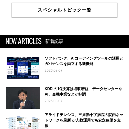
スペシャルトピック一覧
NEW ARTICLES
新着記事
ソフトバンク、AIコーディングツールの活用と
ガバナンスを両立する新機能
2026.08.07
KDDIの1Q決算は増収増益 データセンターや
AI、金融事業などが好調
2026.08.07
アライドテレシス、三原赤十字病院の院内ネッ
トワークを刷新 少人数運用でも安定稼働を支
援