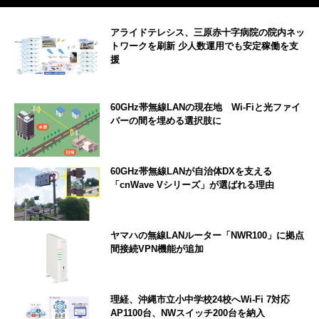
アライドテレシス、三原赤十字病院の院内ネッ
トワークを刷新 少人数運用でも安定稼働を支
援
60GHz帯無線LANの現在地 Wi-Fiと光ファイ
バーの間を埋める選択肢に
60GHz帯無線LANが自治体DXを支える
「cnWave Vシリーズ」が選ばれる理由
ヤマハの無線LANルーター「NWR100」に拠点
間接続VPN機能が追加
理経、沖縄市立小中学校24校へWi-Fi 7対応
AP1100台、NWスイッチ200台を納入