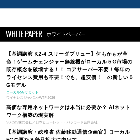
WHITE PAPER
ホワイトペーパー
【基調講演 K2-4 スリーダブリュー】何もかもが革
命！ゲームチェンジャー無線機がローカル５G市場の
既存概念を破壊する！！ コアサーバー不要！毎年の
ライセンス費用も不要！でも、超安価！ の新しい５
Gモデル
ローカル5Gサミット
ワイヤレスジャパン×WTP 2026
高価な専用ネットワークは本当に必要か？ AIネット
ワーク構築の現実解
SB C&S株式会社／日本ヒューレット・パッカード合同会社
【基調講演・総務省 佐藤移動通信企画官】ローカル
5Gの更なる普及拡大に向けて