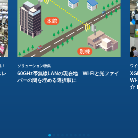
結！
ソリューション特集
ワイ
スレ
60GHz帯無線LANの現在地 Wi-Fiと光ファイ
XG
バーの間を埋める選択肢に
W
介