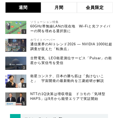
週間
月間
会員限定
ソリューション特集
60GHz帯無線LANの現在地 Wi-Fiと光ファイバ
ーの間を埋める選択肢に
ホワイトペーパー
通信業界のAIトレンド2026 ― NVIDIA 1000社超
調査が捉えた「転換点」
古野電気、LEO衛星測位サービス「Pulsar」の衛
星から実信号を受信
衛星コンステ、日本の勝ち筋は「負けないこ
と」 宇宙開発の最新動向を三菱総研が解説
NTTの1Q決算は増収増益 ドコモの「気球型
HAPS」は9月から能登エリアで実証開始