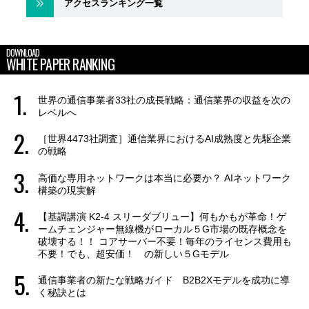
アクセスランキング一覧
DOWNLOAD
WHITE PAPER RANKING
世界の通信事業者33社の成長戦略：通信業界の収益を次の
レベルへ
［世界4473社調査］通信業界におけるAI成熟度と先駆企業
の戦略
高価な専用ネットワークは本当に必要か？ AIネットワーク
構築の現実解
【基調講演 K2-4 スリーダブリュー】何もかもが革命！ゲ
ームチェンジャー無線機がローカル５G市場の既存概念を
破壊する！！ コアサーバー不要！毎年のライセンス費用も
不要！でも、超安価！ の新しい５Gモデル
通信事業者の新たな戦略ガイド B2B2Xモデルを成功に導
く秘訣とは