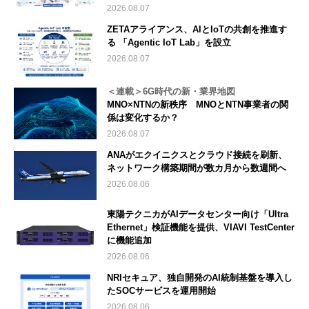
2026.08.07
ZETAアライアンス、AIとIoTの共創を推進す
る 「Agentic IoT Lab」を設立
2026.08.07
＜連載＞6G時代の新・業界地図
MNO×NTNの新秩序 MNOとNTN事業者の関
係は変化するか？
2026.08.07
ANAがエクイニクスとクラウド接続を刷新、
ネットワーク構築期間が数カ月から数週間へ
2026.08.06
東陽テクニカがAIデータセンター向け「Ultra
Ethernet」検証機能を提供、VIAVI TestCenter
に機能追加
2026.08.06
NRIセキュア、独自開発のAI統制基盤を導入し
たSOCサービスを運用開始
2026.08.06