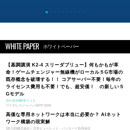
WHITE PAPER
ホワイトペーパー
【基調講演 K2-4 スリーダブリュー】何もかもが革
命！ゲームチェンジャー無線機がローカル５G市場の
既存概念を破壊する！！ コアサーバー不要！毎年の
ライセンス費用も不要！でも、超安価！ の新しい５
Gモデル
ローカル5Gサミット
ワイヤレスジャパン×WTP 2026
高価な専用ネットワークは本当に必要か？ AIネット
ワーク構築の現実解
SB C&S株式会社／日本ヒューレット・パッカード合同会社