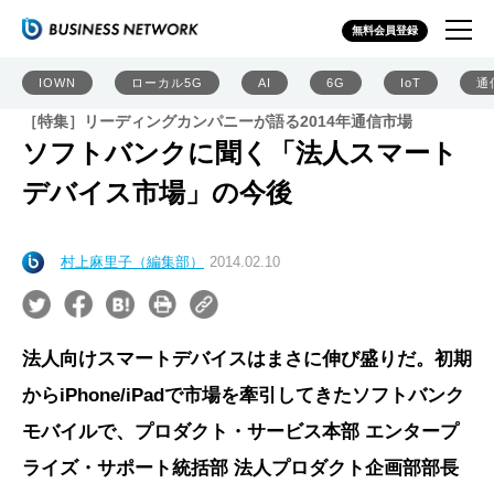
無料会員登録
IOWN
ローカル5G
AI
6G
IoT
通
［特集］リーディングカンパニーが語る2014年通信市場
ソフトバンクに聞く「法人スマート
デバイス市場」の今後
村上麻里子（編集部）
2014.02.10
法人向けスマートデバイスはまさに伸び盛りだ。初期
からiPhone/iPadで市場を牽引してきたソフトバンク
モバイルで、プロダクト・サービス本部 エンタープ
ライズ・サポート統括部 法人プロダクト企画部部長