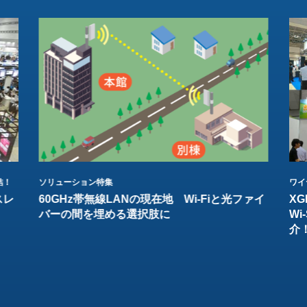
結！
ソリューション特集
ワイ
スレ
60GHz帯無線LANの現在地 Wi-Fiと光ファイ
XG
バーの間を埋める選択肢に
W
介