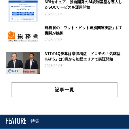
NRIセキュア、独自開発のAI統制基盤を導入し
たSOCサービスを運用開始
2026.08.06
総務省の「ワット・ビット連携関連実証」に7
機関が採択
2026.08.06
NTTの1Q決算は増収増益 ドコモの「気球型
HAPS」は9月から能登エリアで実証開始
2026.08.06
記事一覧
FEATURE
特集