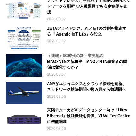
アライドテレシス、三原赤十字病院の院内ネッ
トワークを刷新 少人数運用でも安定稼働を支
援
2026.08.07
ZETAアライアンス、AIとIoTの共創を推進す
る 「Agentic IoT Lab」を設立
2026.08.07
＜連載＞6G時代の新・業界地図
MNO×NTNの新秩序 MNOとNTN事業者の関
係は変化するか？
2026.08.07
ANAがエクイニクスとクラウド接続を刷新、
ネットワーク構築期間が数カ月から数週間へ
2026.08.06
東陽テクニカがAIデータセンター向け「Ultra
Ethernet」検証機能を提供、VIAVI TestCenter
に機能追加
2026.08.06