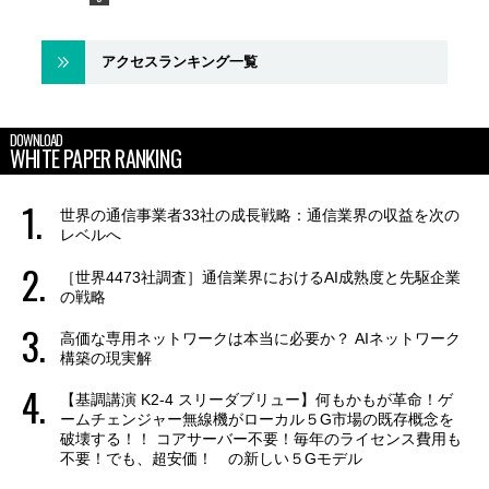
アクセスランキング一覧
DOWNLOAD
WHITE PAPER RANKING
世界の通信事業者33社の成長戦略：通信業界の収益を次の
レベルへ
［世界4473社調査］通信業界におけるAI成熟度と先駆企業
の戦略
高価な専用ネットワークは本当に必要か？ AIネットワーク
構築の現実解
【基調講演 K2-4 スリーダブリュー】何もかもが革命！ゲ
ームチェンジャー無線機がローカル５G市場の既存概念を
破壊する！！ コアサーバー不要！毎年のライセンス費用も
不要！でも、超安価！ の新しい５Gモデル