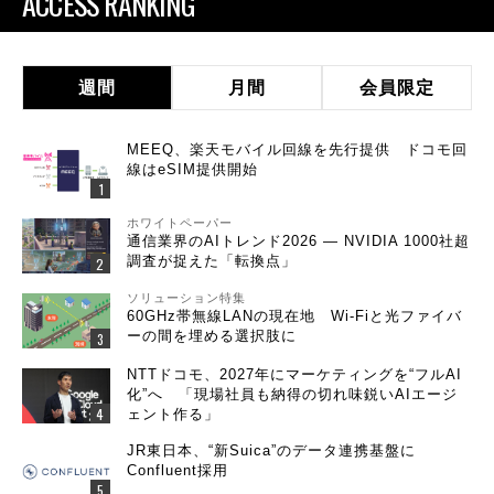
ACCESS RANKING
週間
月間
会員限定
MEEQ、楽天モバイル回線を先行提供 ドコモ回
線はeSIM提供開始
ホワイトペーパー
通信業界のAIトレンド2026 ― NVIDIA 1000社超
調査が捉えた「転換点」
ソリューション特集
60GHz帯無線LANの現在地 Wi-Fiと光ファイバ
ーの間を埋める選択肢に
NTTドコモ、2027年にマーケティングを“フルAI
化”へ 「現場社員も納得の切れ味鋭いAIエージ
ェント作る」
JR東日本、“新Suica”のデータ連携基盤に
Confluent採用