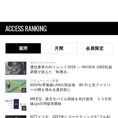
ACCESS RANKING
週間
月間
会員限定
ホワイトペーパー
通信業界のAIトレンド2026 ― NVIDIA 1000社超
調査が捉えた「転換点」
ソリューション特集
60GHz帯無線LANの現在地 Wi-Fiと光ファイバ
ーの間を埋める選択肢に
MEEQ、楽天モバイル回線を先行提供 ドコモ回
線はeSIM提供開始
NTTドコモ、2027年にマーケティングを“フルAI