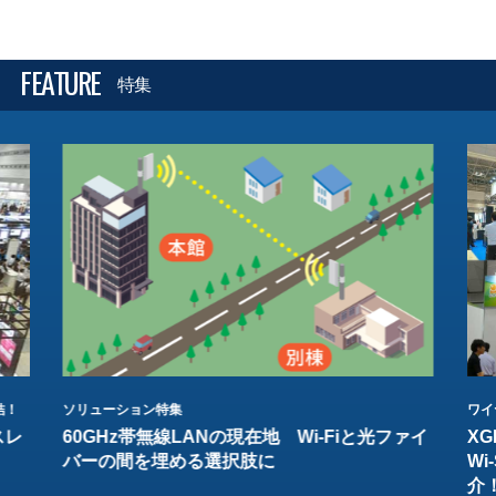
FEATURE
特集
結！
ソリューション特集
ワイ
スレ
60GHz帯無線LANの現在地 Wi-Fiと光ファイ
XG
バーの間を埋める選択肢に
W
介