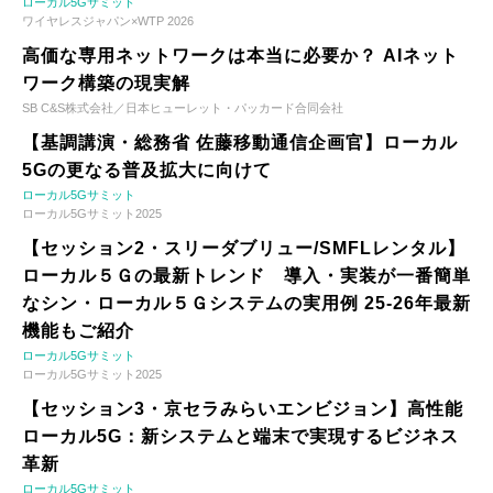
ローカル5Gサミット
ワイヤレスジャパン×WTP 2026
高価な専用ネットワークは本当に必要か？ AIネット
ワーク構築の現実解
SB C&S株式会社／日本ヒューレット・パッカード合同会社
【基調講演・総務省 佐藤移動通信企画官】ローカル
5Gの更なる普及拡大に向けて
ローカル5Gサミット
ローカル5Gサミット2025
【セッション2・スリーダブリュー/SMFLレンタル】
ローカル５Ｇの最新トレンド 導入・実装が一番簡単
なシン・ローカル５Ｇシステムの実用例 25-26年最新
機能もご紹介
ローカル5Gサミット
ローカル5Gサミット2025
【セッション3・京セラみらいエンビジョン】高性能
ローカル5G：新システムと端末で実現するビジネス
革新
ローカル5Gサミット