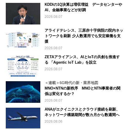
KDDIの1Q決算は増収増益 データセンターや
AI、金融事業などが好調
2026.08.07
アライドテレシス、三原赤十字病院の院内ネッ
トワークを刷新 少人数運用でも安定稼働を支
援
2026.08.07
ZETAアライアンス、AIとIoTの共創を推進す
る 「Agentic IoT Lab」を設立
2026.08.07
＜連載＞6G時代の新・業界地図
MNO×NTNの新秩序 MNOとNTN事業者の関
係は変化するか？
2026.08.07
ANAがエクイニクスとクラウド接続を刷新、
ネットワーク構築期間が数カ月から数週間へ
2026.08.06