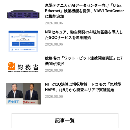
東陽テクニカがAIデータセンター向け「Ultra
Ethernet」検証機能を提供、VIAVI TestCenter
に機能追加
2026.08.06
NRIセキュア、独自開発のAI統制基盤を導入し
たSOCサービスを運用開始
2026.08.06
総務省の「ワット・ビット連携関連実証」に7
機関が採択
2026.08.06
NTTの1Q決算は増収増益 ドコモの「気球型
HAPS」は9月から能登エリアで実証開始
2026.08.06
記事一覧