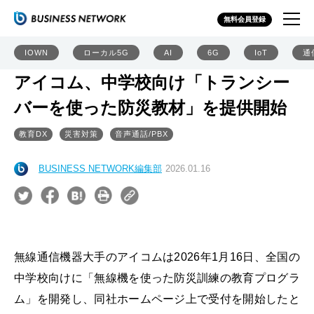
無料会員登録
IOWN
ローカル5G
AI
6G
IoT
通
アイコム、中学校向け「トランシー
バーを使った防災教材」を提供開始
教育DX
災害対策
音声通話/PBX
BUSINESS NETWORK編集部
2026.01.16
無線通信機器大手のアイコムは2026年1月16日、全国の
中学校向けに「無線機を使った防災訓練の教育プログラ
ム」を開発し、同社ホームページ上で受付を開始したと