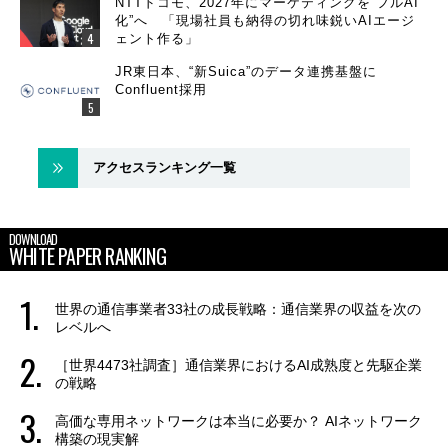
NTTドコモ、2027年にマーケティングを“フルAI
化”へ 「現場社員も納得の切れ味鋭いAIエージ
ェント作る」
JR東日本、“新Suica”のデータ連携基盤に
Confluent採用
アクセスランキング一覧
DOWNLOAD
WHITE PAPER RANKING
世界の通信事業者33社の成長戦略：通信業界の収益を次の
レベルへ
［世界4473社調査］通信業界におけるAI成熟度と先駆企業
の戦略
高価な専用ネットワークは本当に必要か？ AIネットワーク
構築の現実解