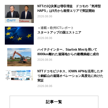
NTTの1Q決算は増収増益 ドコモの「気球型
HAPS」は9月から能登エリアで実証開始
2026.08.06
＜連載＞欧州ICTレポート
スタートアップの国エストニア
2026.08.06
ハイテクインター、Starlink Miniを用いて
8000km離れた遠隔地からの建機操縦に成功
2026.08.06
NTTドコモビジネス、IOWN APNを活用したチ
リ銅鉱山の遠隔オペレーション高度化に向けた
実証
2026.08.06
記事一覧