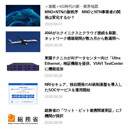
＜連載＞6G時代の新・業界地図
MNO×NTNの新秩序 MNOとNTN事業者の関
係は変化するか？
2026.08.07
ANAがエクイニクスとクラウド接続を刷新、
ネットワーク構築期間が数カ月から数週間へ
2026.08.06
東陽テクニカがAIデータセンター向け「Ultra
Ethernet」検証機能を提供、VIAVI TestCenter
に機能追加
2026.08.06
NRIセキュア、独自開発のAI統制基盤を導入し
たSOCサービスを運用開始
2026.08.06
総務省の「ワット・ビット連携関連実証」に7
機関が採択
2026.08.06