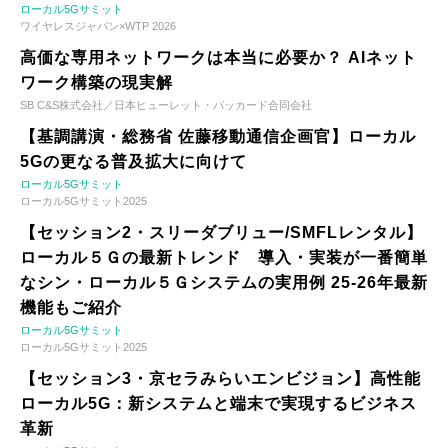
ローカル5Gサミット
ワイヤレスジャパン×WTP 2026
高価な専用ネットワークは本当に必要か？ AIネット
ワーク構築の現実解
SB C&S株式会社／日本ヒューレット・パッカード合同会社
【基調講演・総務省 佐藤移動通信企画官】ローカル
5Gの更なる普及拡大に向けて
ローカル5Gサミット
ローカル5Gサミット2025
【セッション2・スリーダブリュー/SMFLレンタル】
ローカル５Ｇの最新トレンド 導入・実装が一番簡単
なシン・ローカル５Ｇシステムの実用例 25-26年最新
機能もご紹介
ローカル5Gサミット
ローカル5Gサミット2025
【セッション3・京セラみらいエンビジョン】高性能
ローカル5G：新システムと端末で実現するビジネス
革新