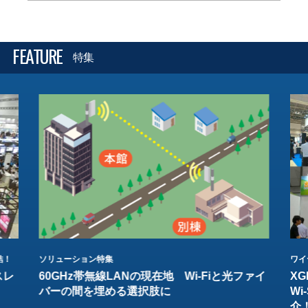
FEATURE
特集
結！
ソリューション特集
ワイ
スレ
60GHz帯無線LANの現在地 Wi-Fiと光ファイ
XG
バーの間を埋める選択肢に
W
介