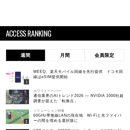
ACCESS RANKING
週間
月間
会員限定
MEEQ、楽天モバイル回線を先行提供 ドコモ回
線はeSIM提供開始
ホワイトペーパー
通信業界のAIトレンド2026 ― NVIDIA 1000社超
調査が捉えた「転換点」
ソリューション特集
60GHz帯無線LANの現在地 Wi-Fiと光ファイバ
ーの間を埋める選択肢に