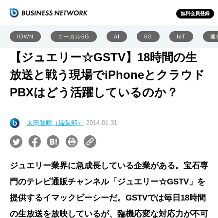
無料会員登録
IOWN
ローカル5G
AI
6G
IoT
通
【ジュエリー☆GSTV】18時間の生
放送と戦う現場でiPhoneとクラウド
PBXはどう活躍しているのか？
太田智晴（編集部）
2014.01.31
ジュエリー業界に急成長している企業がある。宝石専
門のテレビ通販チャンネル「ジュエリー☆GSTV」を
提供するイマックビーシーだ。GSTVでは毎日18時間
の生放送を放映しているが、臨機応変な対応力が不可