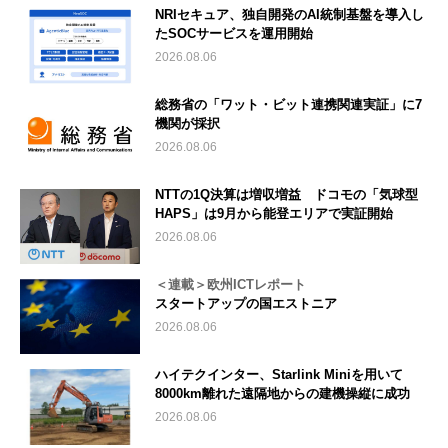
NRIセキュア、独自開発のAI統制基盤を導入し
たSOCサービスを運用開始
2026.08.06
総務省の「ワット・ビット連携関連実証」に7
機関が採択
2026.08.06
NTTの1Q決算は増収増益 ドコモの「気球型
HAPS」は9月から能登エリアで実証開始
2026.08.06
＜連載＞欧州ICTレポート
スタートアップの国エストニア
2026.08.06
ハイテクインター、Starlink Miniを用いて
8000km離れた遠隔地からの建機操縦に成功
2026.08.06