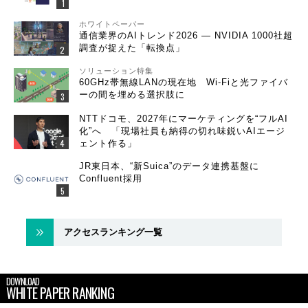
ホワイトペーパー
通信業界のAIトレンド2026 ― NVIDIA 1000社超
調査が捉えた「転換点」
ソリューション特集
60GHz帯無線LANの現在地 Wi-Fiと光ファイバ
ーの間を埋める選択肢に
NTTドコモ、2027年にマーケティングを“フルAI
化”へ 「現場社員も納得の切れ味鋭いAIエージ
ェント作る」
JR東日本、“新Suica”のデータ連携基盤に
Confluent採用
アクセスランキング一覧
DOWNLOAD
WHITE PAPER RANKING