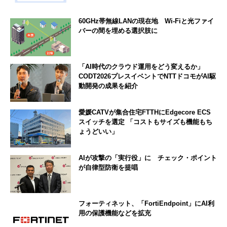
60GHz帯無線LANの現在地 Wi-Fiと光ファイ
バーの間を埋める選択肢に
「AI時代のクラウド運用をどう変えるか」
CODT2026プレスイベントでNTTドコモがAI駆
動開発の成果を紹介
愛媛CATVが集合住宅FTTHにEdgecore ECS
スイッチを選定 「コストもサイズも機能もち
ょうどいい」
AIが攻撃の「実行役」に チェック・ポイント
が自律型防衛を提唱
フォーティネット、「FortiEndpoint」にAI利
用の保護機能などを拡充