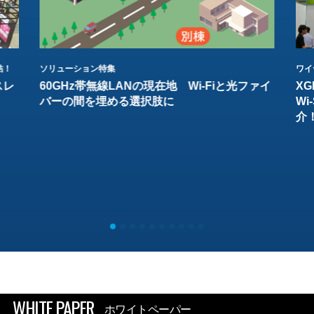
結！
ソリューション特集
ワイ
スレ
60GHz帯無線LANの現在地 Wi-Fiと光ファイ
XG
バーの間を埋める選択肢に
W
介
WHITE PAPER
ホワイトペーパー