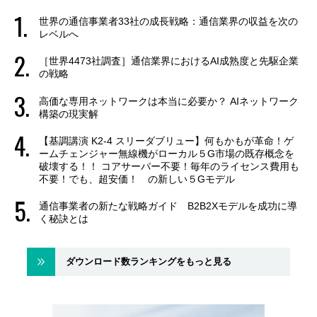
世界の通信事業者33社の成長戦略：通信業界の収益を次の
レベルへ
［世界4473社調査］通信業界におけるAI成熟度と先駆企業
の戦略
高価な専用ネットワークは本当に必要か？ AIネットワーク
構築の現実解
【基調講演 K2-4 スリーダブリュー】何もかもが革命！ゲ
ームチェンジャー無線機がローカル５G市場の既存概念を
破壊する！！ コアサーバー不要！毎年のライセンス費用も
不要！でも、超安価！ の新しい５Gモデル
通信事業者の新たな戦略ガイド B2B2Xモデルを成功に導
く秘訣とは
ダウンロード数ランキングをもっと見る