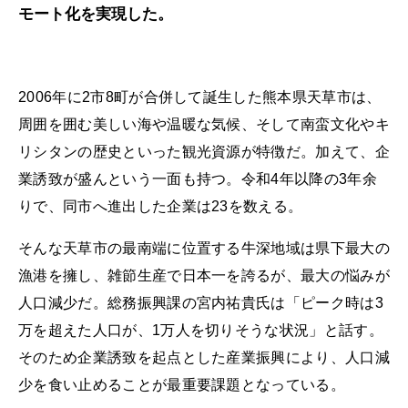
モート化を実現した。
2006年に2市8町が合併して誕生した熊本県天草市は、
周囲を囲む美しい海や温暖な気候、そして南蛮文化やキ
リシタンの歴史といった観光資源が特徴だ。加えて、企
業誘致が盛んという一面も持つ。令和4年以降の3年余
りで、同市へ進出した企業は23を数える。
そんな天草市の最南端に位置する牛深地域は県下最大の
漁港を擁し、雑節生産で日本一を誇るが、最大の悩みが
人口減少だ。総務振興課の宮内祐貴氏は「ピーク時は3
万を超えた人口が、1万人を切りそうな状況」と話す。
そのため企業誘致を起点とした産業振興により、人口減
少を食い止めることが最重要課題となっている。