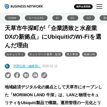
無料会員登録
IOWN
ローカル5G
AI
6G
IoT
通
天草市牛深町が「企業誘致と水産業
DXの新拠点」にUbiquitiのWi-Fiを選
んだ理由
セキュリティ
ネットワーク運用・監視
導入事例
無線LAN
坪田弘樹（編集部）
2026.02.12
地域経済デジタル化の拠点として天草市にオープンし
た「MORIMON LAND 牛深」は、LANと物理セキュ
リティをUbiquiti製品で構築。運用管理の一元化とリ