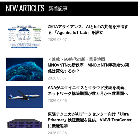
NEW ARTICLES
新着記事
ZETAアライアンス、AIとIoTの共創を推進す
る 「Agentic IoT Lab」を設立
2026.08.07
＜連載＞6G時代の新・業界地図
MNO×NTNの新秩序 MNOとNTN事業者の関
係は変化するか？
2026.08.07
ANAがエクイニクスとクラウド接続を刷新、
ネットワーク構築期間が数カ月から数週間へ
2026.08.06
東陽テクニカがAIデータセンター向け「Ultra
Ethernet」検証機能を提供、VIAVI TestCenter
に機能追加
2026.08.06