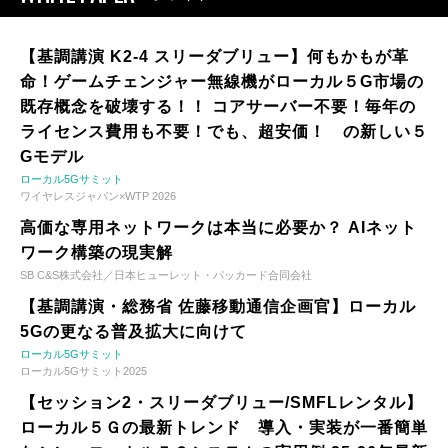
【基調講演 K2-4 スリーダブリュー】何もかもが革
命！ゲームチェンジャー無線機がローカル５G市場の
既存概念を破壊する！！ コアサーバー不要！毎年の
ライセンス費用も不要！でも、超安価！ の新しい５
Gモデル
ローカル5Gサミット
ワイヤレスジャパン×WTP 2026
高価な専用ネットワークは本当に必要か？ AIネット
ワーク構築の現実解
SB C&S株式会社／日本ヒューレット・パッカード合同会社
【基調講演・総務省 佐藤移動通信企画官】ローカル
5Gの更なる普及拡大に向けて
ローカル5Gサミット
ローカル5Gサミット2025
【セッション2・スリーダブリュー/SMFLレンタル】
ローカル５Ｇの最新トレンド 導入・実装が一番簡単