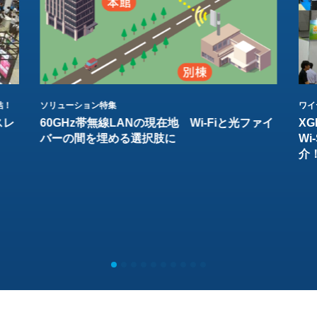
結！
ソリューション特集
ワイ
スレ
60GHz帯無線LANの現在地 Wi-Fiと光ファイ
XG
バーの間を埋める選択肢に
W
介