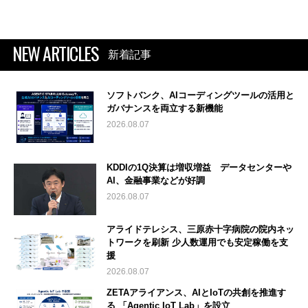
NEW ARTICLES
新着記事
ソフトバンク、AIコーディングツールの活用と
ガバナンスを両立する新機能
2026.08.07
KDDIの1Q決算は増収増益 データセンターや
AI、金融事業などが好調
2026.08.07
アライドテレシス、三原赤十字病院の院内ネッ
トワークを刷新 少人数運用でも安定稼働を支
援
2026.08.07
ZETAアライアンス、AIとIoTの共創を推進す
る 「Agentic IoT Lab」を設立