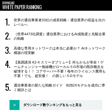
DOWNLOAD
WHITE PAPER RANKING
世界の通信事業者33社の成長戦略：通信業界の収益を次の
レベルへ
［世界4473社調査］通信業界におけるAI成熟度と先駆企業
の戦略
高価な専用ネットワークは本当に必要か？ AIネットワーク
構築の現実解
【基調講演 K2-4 スリーダブリュー】何もかもが革命！ゲ
ームチェンジャー無線機がローカル５G市場の既存概念を
破壊する！！ コアサーバー不要！毎年のライセンス費用も
不要！でも、超安価！ の新しい５Gモデル
通信事業者の新たな戦略ガイド B2B2Xモデルを成功に導
く秘訣とは
ダウンロード数ランキングをもっと見る