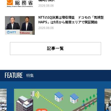
2026.08.06
NTTの1Q決算は増収増益 ドコモの「気球型
HAPS」は9月から能登エリアで実証開始
2026.08.06
記事一覧
FEATURE
特集