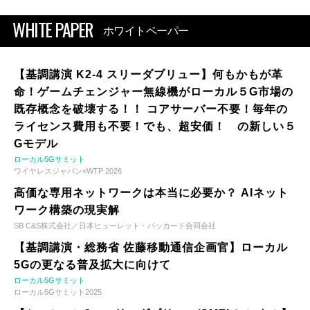
WHITE PAPER
ホワイトペーパー
【基調講演 K2-4 スリーダブリュー】何もかもが革
命！ゲームチェンジャー無線機がローカル５G市場の
既存概念を破壊する！！ コアサーバー不要！毎年の
ライセンス費用も不要！でも、超安価！ の新しい５
Gモデル
ローカル5Gサミット
ワイヤレスジャパン×WTP 2026
高価な専用ネットワークは本当に必要か？ AIネット
ワーク構築の現実解
SB C&S株式会社／日本ヒューレット・パッカード合同会社
【基調講演・総務省 佐藤移動通信企画官】ローカル
5Gの更なる普及拡大に向けて
ローカル5Gサミット
ローカル5Gサミット2025