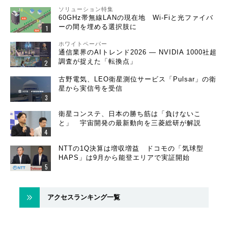
ソリューション特集
60GHz帯無線LANの現在地 Wi-Fiと光ファイバ
ーの間を埋める選択肢に
ホワイトペーパー
通信業界のAIトレンド2026 ― NVIDIA 1000社超
調査が捉えた「転換点」
古野電気、LEO衛星測位サービス「Pulsar」の衛
星から実信号を受信
衛星コンステ、日本の勝ち筋は「負けないこ
と」 宇宙開発の最新動向を三菱総研が解説
NTTの1Q決算は増収増益 ドコモの「気球型
HAPS」は9月から能登エリアで実証開始
アクセスランキング一覧