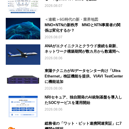
2026.08.07
＜連載＞6G時代の新・業界地図
MNO×NTNの新秩序 MNOとNTN事業者の関
係は変化するか？
2026.08.07
ANAがエクイニクスとクラウド接続を刷新、
ネットワーク構築期間が数カ月から数週間へ
2026.08.06
東陽テクニカがAIデータセンター向け「Ultra
Ethernet」検証機能を提供、VIAVI TestCenter
に機能追加
2026.08.06
NRIセキュア、独自開発のAI統制基盤を導入し
たSOCサービスを運用開始
2026.08.06
総務省の「ワット・ビット連携関連実証」に7
機関が採択