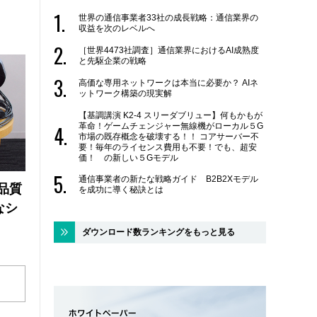
世界の通信事業者33社の成長戦略：通信業界の
収益を次のレベルへ
［世界4473社調査］通信業界におけるAI成熟度
と先駆企業の戦略
高価な専用ネットワークは本当に必要か？ AIネ
ットワーク構築の現実解
【基調講演 K2-4 スリーダブリュー】何もかもが
革命！ゲームチェンジャー無線機がローカル５G
市場の既存概念を破壊する！！ コアサーバー不
要！毎年のライセンス費用も不要！でも、超安
価！ の新しい５Gモデル
通信事業者の新たな戦略ガイド B2B2Xモデル
品質
を成功に導く秘訣とは
なシ
ダウンロード数ランキングをもっと見る