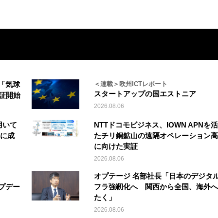
「気球
＜連載＞欧州ICTレポート
スタートアップの国エストニア
実証開始
2026.08.06
を用いて
NTTドコモビジネス、IOWN APNを
縦に成
たチリ銅鉱山の遠隔オペレーション高
に向けた実証
2026.08.06
オプテージ 名部社長「日本のデジタ
アップデー
フラ強靭化へ 関西から全国、海外へ
たく」
2026.08.06