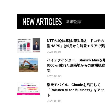
NEW ARTICLES
新着記事
NTTの1Q決算は増収増益 ドコモの
型HAPS」は9月から能登エリアで
2026.08.06
ハイテクインター、Starlink Mini
8000km離れた遠隔地からの建機操
功
2026.08.06
楽天モバイル、Claudeを活用して
「Rakuten AI for Business」を
ト
2026.08.06