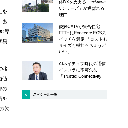
体DXを支える「cnWave
Vシリーズ」が選ばれる
点を
理由
、あ
愛媛CATVが集合住宅
C導
FTTHにEdgecore ECSス
イッチを選定 「コストも
容易
サイズも機能もちょうど
いい」
AIネイティブ時代の通信
つ者
インフラに不可欠な
「Trusted Connectivity」
価値
部の
スペシャル一覧
員を
の効