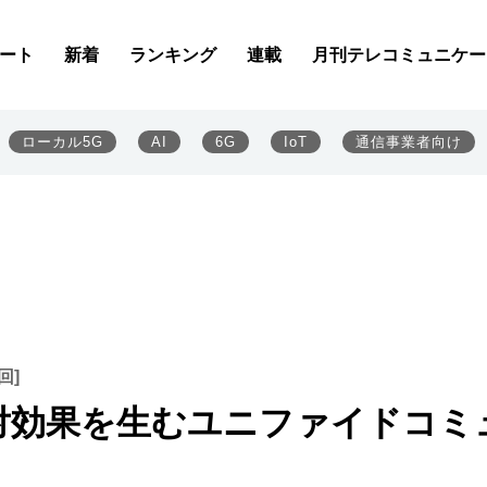
ート
新着
ランキング
連載
月刊テレコミュニケー
ローカル5G
AI
6G
IoT
通信事業者向け
回]
対効果を生むユニファイドコミ