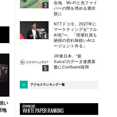
在地 Wi-Fiと光ファイ
バーの間を埋める選択
肢に
NTTドコモ、2027年に
マーケティングを“フル
AI化”へ 「現場社員も
納得の切れ味鋭いAIエ
ージェント作る」
JR東日本、“新
Suica”のデータ連携基
盤にConfluent採用
アクセスランキング一覧
の担い
DOWNLOAD
WHITE PAPER RANKING
新地