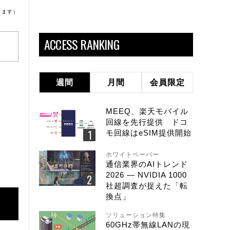
ります）
ACCESS RANKING
週間
月間
会員限定
MEEQ、楽天モバイル
回線を先行提供 ドコ
モ回線はeSIM提供開始
ホワイトペーパー
通信業界のAIトレンド
2026 ― NVIDIA 1000
社超調査が捉えた「転
換点」
ソリューション特集
60GHz帯無線LANの現