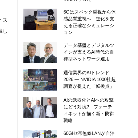
6Gはスペック重視から体
感品質重視へ 進化を支
ィス
える正確なシミュレーシ
識し
ョン
データ基盤とデジタルツ
インが支えるAI時代の自
律型ネットワーク運用
通信業界のAIトレンド
2026 ― NVIDIA 1000社超
調査が捉えた「転換点」
AIの武器化とAIへの攻撃
にどう対抗? フォーテ
ィネットが描く新・防御
戦略
60GHz帯無線LANが自治