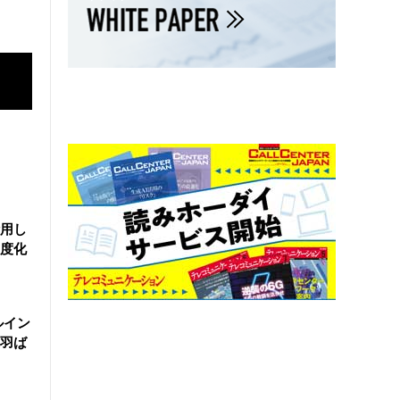
活用し
度化
ルイン
羽ば