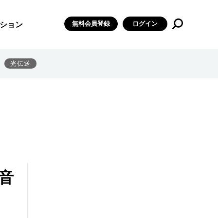
無料会員登録
ログイン
ション
光伝送
音