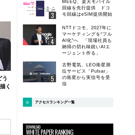
MEEQ、楽天モバイル
回線を先行提供 ドコ
モ回線はeSIM提供開始
NTTドコモ、2027年に
マーケティングを“フル
AI化”へ 「現場社員も
納得の切れ味鋭いAIエ
ージェント作る」
古野電気、LEO衛星測
位サービス「Pulsar」
の衛星から実信号を受
どう
信
が描く
アクセスランキング一覧
DOWNLOAD
WHITE PAPER RANKING