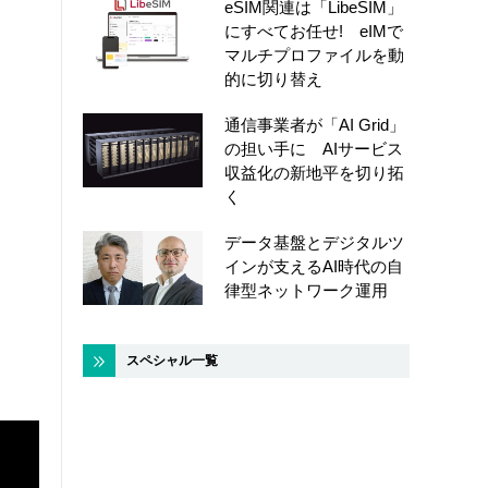
eSIM関連は「LibeSIM」
にすべてお任せ! eIMで
マルチプロファイルを動
的に切り替え
通信事業者が「AI Grid」
の担い手に AIサービス
収益化の新地平を切り拓
く
データ基盤とデジタルツ
インが支えるAI時代の自
律型ネットワーク運用
スペシャル一覧