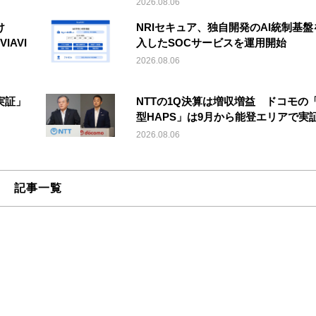
2026.08.06
け
NRIセキュア、独自開発のAI統制基盤
IAVI
入したSOCサービスを運用開始
2026.08.06
実証」
NTTの1Q決算は増収増益 ドコモの
型HAPS」は9月から能登エリアで実
2026.08.06
記事一覧