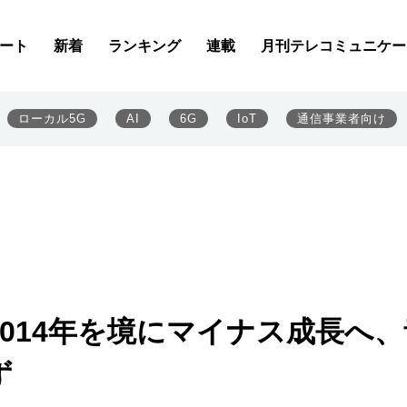
ート
新着
ランキング
連載
月刊テレコミュニケー
ローカル5G
AI
6G
IoT
通信事業者向け
014年を境にマイナス成長へ、
ず