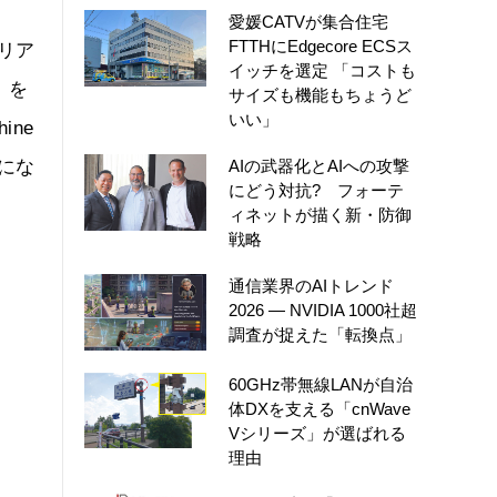
愛媛CATVが集合住宅
FTTHにEdgecore ECSス
ャリア
イッチを選定 「コストも
』を
サイズも機能もちょうど
いい」
ine
要にな
AIの武器化とAIへの攻撃
にどう対抗? フォーテ
ィネットが描く新・防御
戦略
通信業界のAIトレンド
2026 ― NVIDIA 1000社超
調査が捉えた「転換点」
60GHz帯無線LANが自治
体DXを支える「cnWave
Vシリーズ」が選ばれる
理由