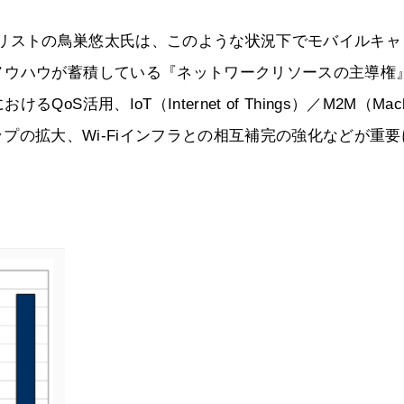
チアナリストの鳥巣悠太氏は、このような状況下でモバイルキ
ノウハウが蓄積している『ネットワークリソースの主導権
用、IoT（Internet of Things）／M2M（Mach
シップの拡大、Wi-Fiインフラとの相互補完の強化などが重