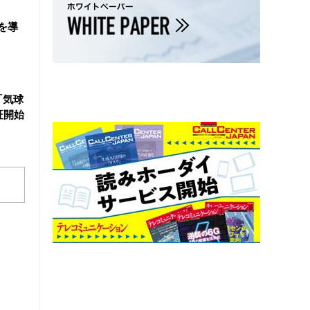
を導
「気球
証開始