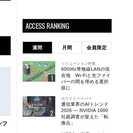
ACCESS RANKING
週間
月間
会員限定
ソリューション特集
60GHz帯無線LANの現
在地 Wi-Fiと光ファイ
バーの間を埋める選択
肢に
ホワイトペーパー
通信業界のAIトレンド
2026 ― NVIDIA 1000
社超調査が捉えた「転
換点」
ンフ