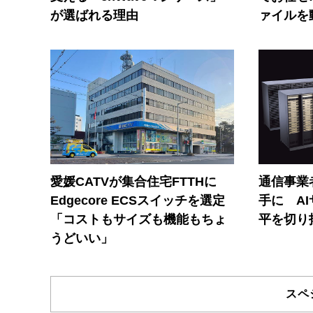
が選ばれる理由
ァイルを
愛媛CATVが集合住宅FTTHに
通信事業者
Edgecore ECSスイッチを選定
手に A
「コストもサイズも機能もちょ
平を切り
うどいい」
スペ