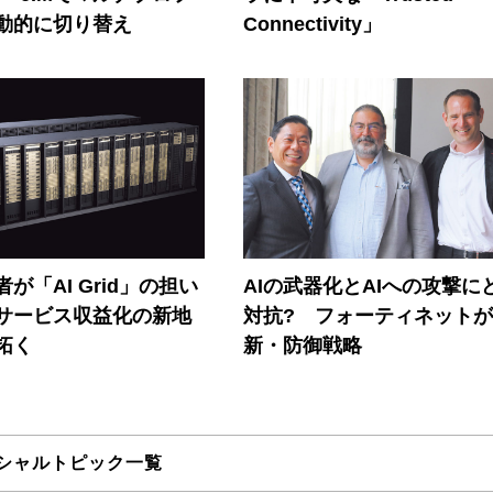
動的に切り替え
Connectivity」
が「AI Grid」の担い
AIの武器化とAIへの攻撃に
Iサービス収益化の新地
対抗? フォーティネット
拓く
新・防御戦略
シャルトピック一覧