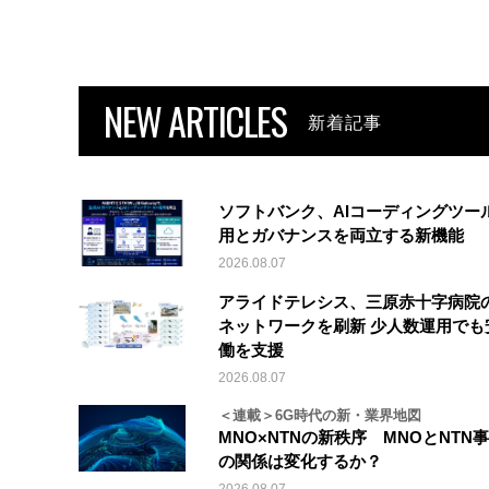
NEW ARTICLES
新着記事
ソフトバンク、AIコーディングツー
用とガバナンスを両立する新機能
2026.08.07
アライドテレシス、三原赤十字病院
ネットワークを刷新 少人数運用でも
働を支援
2026.08.07
＜連載＞6G時代の新・業界地図
MNO×NTNの新秩序 MNOとNTN
の関係は変化するか？