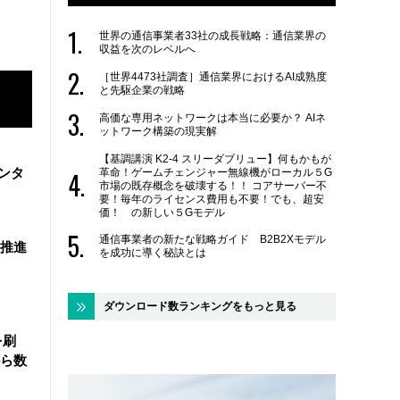
世界の通信事業者33社の成長戦略：通信業界の
収益を次のレベルへ
［世界4473社調査］通信業界におけるAI成熟度
と先駆企業の戦略
高価な専用ネットワークは本当に必要か？ AIネ
ットワーク構築の現実解
【基調講演 K2-4 スリーダブリュー】何もかもが
ンタ
革命！ゲームチェンジャー無線機がローカル５G
市場の既存概念を破壊する！！ コアサーバー不
要！毎年のライセンス費用も不要！でも、超安
価！ の新しい５Gモデル
通信事業者の新たな戦略ガイド B2B2Xモデル
を推進
を成功に導く秘訣とは
ダウンロード数ランキングをもっと見る
を刷
ら数