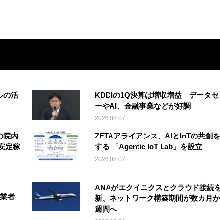
ルの活
KDDIの1Q決算は増収増益 データセ
ーやAI、金融事業などが好調
2026.08.07
の院内
ZETAアライアンス、AIとIoTの共創
安定稼
する 「Agentic IoT Lab」を設立
2026.08.07
ANAがエクイニクスとクラウド接続
事業者
新、ネットワーク構築期間が数カ月か
週間へ