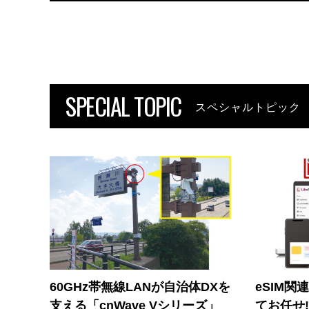
SPECIAL TOPIC
スペシャルトピック
60GHz帯無線LANが自治体DXを
eSIM関
支える「cnWave Vシリーズ」
てお任せ