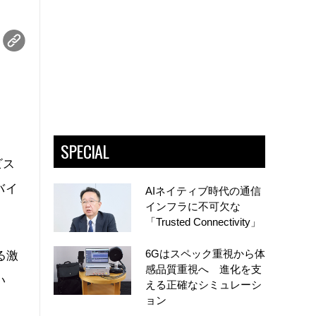
SPECIAL
ビス
バイ
AIネイティブ時代の通信
インフラに不可欠な
「Trusted Connectivity」
6Gはスペック重視から体
る激
感品質重視へ 進化を支
い
える正確なシミュレーシ
ョン