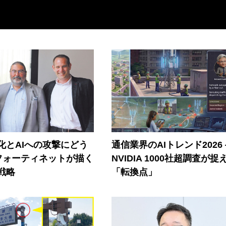
器化とAIへの攻撃にどう
通信業界のAIトレンド2026
フォーティネットが描く
NVIDIA 1000社超調査が捉
戦略
「転換点」