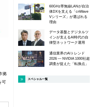
60GHz帯無線LANが自治
体DXを支える「cnWave
Vシリーズ」が選ばれる
理由
データ基盤とデジタルツ
インが支えるAI時代の自
律型ネットワーク運用
通信業界のAIトレンド
2026 ― NVIDIA 1000社超
調査が捉えた「転換点」
作拠
スペシャル一覧
を可