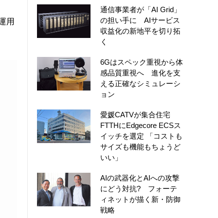
通信事業者が「AI Grid」
の担い手に AIサービス
運用
収益化の新地平を切り拓
く
6Gはスペック重視から体
感品質重視へ 進化を支
える正確なシミュレーシ
ョン
愛媛CATVが集合住宅
FTTHにEdgecore ECSス
イッチを選定 「コストも
サイズも機能もちょうど
いい」
AIの武器化とAIへの攻撃
にどう対抗? フォーテ
ィネットが描く新・防御
戦略