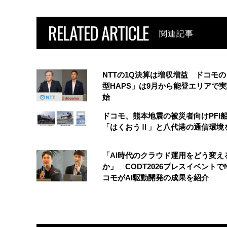
RELATED ARTICLE
関連記事
NTTの1Q決算は増収増益 ドコモ
型HAPS」は9月から能登エリアで
始
ドコモ、熊本地震の被災者向けPFI
「はくおうⅡ」と八代港の通信環境
「AI時代のクラウド運用をどう変え
か」 CODT2026プレスイベントで
コモがAI駆動開発の成果を紹介