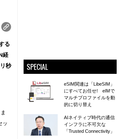
とする
N経
SPECIAL
ミリ秒
eSIM関連は「LibeSIM」
にすべてお任せ! eIMで
マルチプロファイルを動
的に切り替え
、ま
AIネイティブ時代の通信
セッ
インフラに不可欠な
「Trusted Connectivity」