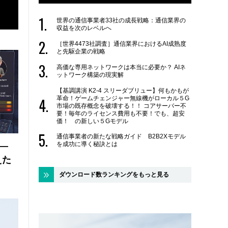
世界の通信事業者33社の成長戦略：通信業界の
収益を次のレベルへ
［世界4473社調査］通信業界におけるAI成熟度
と先駆企業の戦略
高価な専用ネットワークは本当に必要か？ AIネ
ットワーク構築の現実解
【基調講演 K2-4 スリーダブリュー】何もかもが
革命！ゲームチェンジャー無線機がローカル５G
市場の既存概念を破壊する！！ コアサーバー不
要！毎年のライセンス費用も不要！でも、超安
価！ の新しい５Gモデル
通信事業者の新たな戦略ガイド B2B2Xモデル
を成功に導く秘訣とは
 ―
えた
ダウンロード数ランキングをもっと見る