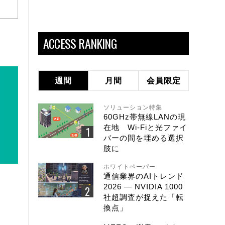
ACCESS RANKING
週間
月間
会員限定
ソリューション特集
60GHz帯無線LANの現
在地 Wi-Fiと光ファイ
バーの間を埋める選択
肢に
ホワイトペーパー
通信業界のAIトレンド
2026 ― NVIDIA 1000
社超調査が捉えた「転
換点」