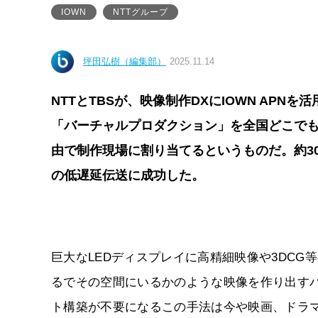
IOWN
NTTグループ
坪田弘樹（編集部）
2025.11.14
NTTとTBSが、映像制作DXにIOWN AP
「バーチャルプロダクション」を全国どこでも
由で制作現場に割り当てるというものだ。約30
の低遅延伝送に成功した。
巨大なLEDディスプレイに高精細映像や3DC
るでその空間にいるかのような映像を作り出す
ト構築が不要になるこの手法は今や映画、ドラ