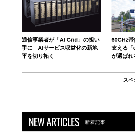
通信事業者が「AI Grid」の担い
60GHz
手に AIサービス収益化の新地
支える「c
平を切り拓く
が選ばれ
スペ
NEW ARTICLES
新着記事