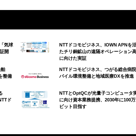
の「気球
NTTドコモビジネス、IOWN APNを
実証開
たチリ銅鉱山の遠隔オペレーション
に向けた実証
船舶
NTTドコモビジネス、つがる総合病
を整備
バイル環境整備と地域医療DXを推進
る
NTTとOptQCが光量子コンピュータ
NTTド
に向け資本業務提携、2030年に100
ビット目指す