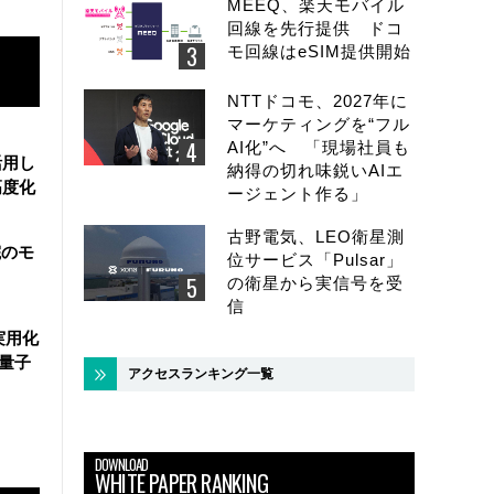
MEEQ、楽天モバイル
回線を先行提供 ドコ
モ回線はeSIM提供開始
NTTドコモ、2027年に
マーケティングを“フル
AI化”へ 「現場社員も
活用し
納得の切れ味鋭いAIエ
高度化
ージェント作る」
古野電気、LEO衛星測
院のモ
位サービス「Pulsar」
の衛星から実信号を受
信
実用化
万量子
アクセスランキング一覧
DOWNLOAD
WHITE PAPER RANKING