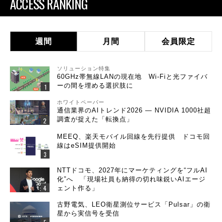
ACCESS RANKING
週間
月間
会員限定
ソリューション特集
60GHz帯無線LANの現在地 Wi-Fiと光ファイバ
ーの間を埋める選択肢に
ホワイトペーパー
通信業界のAIトレンド2026 ― NVIDIA 1000社超
調査が捉えた「転換点」
MEEQ、楽天モバイル回線を先行提供 ドコモ回
線はeSIM提供開始
NTTドコモ、2027年にマーケティングを“フルAI
化”へ 「現場社員も納得の切れ味鋭いAIエージ
ェント作る」
古野電気、LEO衛星測位サービス「Pulsar」の衛
星から実信号を受信