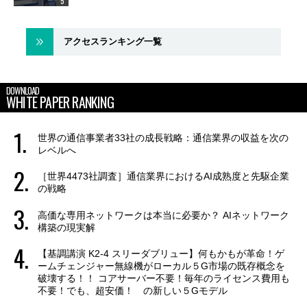
アクセスランキング一覧
DOWNLOAD
WHITE PAPER RANKING
世界の通信事業者33社の成長戦略：通信業界の収益を次の
レベルへ
［世界4473社調査］通信業界におけるAI成熟度と先駆企業
の戦略
高価な専用ネットワークは本当に必要か？ AIネットワーク
構築の現実解
【基調講演 K2-4 スリーダブリュー】何もかもが革命！ゲ
ームチェンジャー無線機がローカル５G市場の既存概念を
破壊する！！ コアサーバー不要！毎年のライセンス費用も
不要！でも、超安価！ の新しい５Gモデル