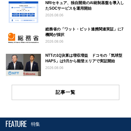
NRIセキュア、独自開発のAI統制基盤を導入し
たSOCサービスを運用開始
2026.08.06
総務省の「ワット・ビット連携関連実証」に7
機関が採択
2026.08.06
NTTの1Q決算は増収増益 ドコモの「気球型
HAPS」は9月から能登エリアで実証開始
2026.08.06
記事一覧
FEATURE
特集