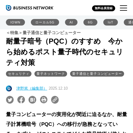
無料会員登録
IOWN
ローカル5G
AI
6G
IoT
通
＜特集＞量子通信と量子コンピューター
耐量子暗号（PQC）のすすめ 今か
ら始めるポスト量子時代のセキュリ
ティ対策
セキュリティ
量子ネットワーク
量子通信と量子コンピューター
津野篤（編集部）
2025.12.10
量子コンピューターの実用化が間近に迫るなか、耐量
子計算機暗号（PQC）への移行が急務となってい