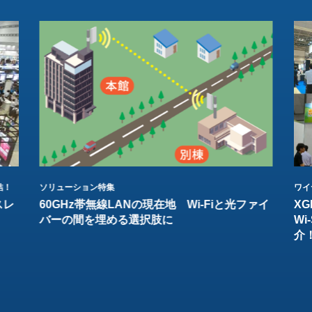
結！
ソリューション特集
ワイ
スレ
60GHz帯無線LANの現在地 Wi-Fiと光ファイ
XG
バーの間を埋める選択肢に
W
介