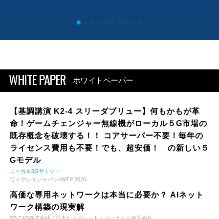
WHITE PAPER
ホワイトペーパー
【基調講演 K2-4 スリーダブリュー】何もかもが革
命！ゲームチェンジャー無線機がローカル５G市場の
既存概念を破壊する！！ コアサーバー不要！毎年の
ライセンス費用も不要！でも、超安価！ の新しい５
Gモデル
ローカル5Gサミット
ワイヤレスジャパン×WTP 2026
高価な専用ネットワークは本当に必要か？ AIネット
ワーク構築の現実解
SB C&S株式会社／日本ヒューレット・パッカード合同会社