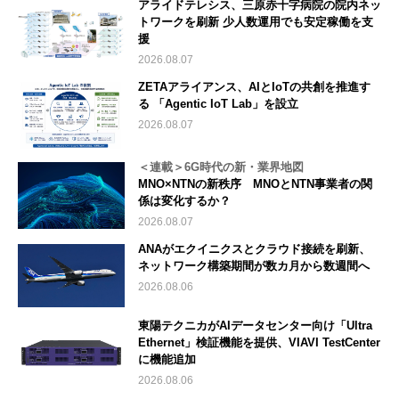
アライドテレシス、三原赤十字病院の院内ネッ
トワークを刷新 少人数運用でも安定稼働を支
援
2026.08.07
ZETAアライアンス、AIとIoTの共創を推進す
る 「Agentic IoT Lab」を設立
2026.08.07
＜連載＞6G時代の新・業界地図
MNO×NTNの新秩序 MNOとNTN事業者の関
係は変化するか？
2026.08.07
ANAがエクイニクスとクラウド接続を刷新、
ネットワーク構築期間が数カ月から数週間へ
2026.08.06
東陽テクニカがAIデータセンター向け「Ultra
Ethernet」検証機能を提供、VIAVI TestCenter
に機能追加
2026.08.06