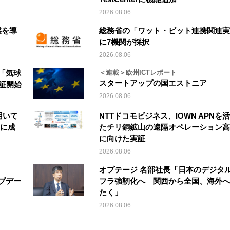
2026.08.06
盤を導
総務省の「ワット・ビット連携関連実
に7機関が採択
2026.08.06
「気球
＜連載＞欧州ICTレポート
スタートアップの国エストニア
実証開始
2026.08.06
を用いて
NTTドコモビジネス、IOWN APNを
縦に成
たチリ銅鉱山の遠隔オペレーション高
に向けた実証
2026.08.06
オプテージ 名部社長「日本のデジタ
アップデー
フラ強靭化へ 関西から全国、海外へ
たく」
2026.08.06