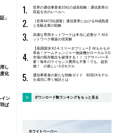
世界の通信事業者33社の成長戦略：通信業界の
収益を次のレベルへ
証」
［世界4473社調査］通信業界におけるAI成熟度
と先駆企業の戦略
高価な専用ネットワークは本当に必要か？ AIネ
ットワーク構築の現実解
【基調講演 K2-4 スリーダブリュー】何もかもが
革命！ゲームチェンジャー無線機がローカル５G
市場の既存概念を破壊する！！ コアサーバー不
要！毎年のライセンス費用も不要！でも、超安
価！ の新しい５Gモデル
活用し
度化
通信事業者の新たな戦略ガイド B2B2Xモデル
を成功に導く秘訣とは
ダウンロード数ランキングをもっと見る
ルイン
羽ば