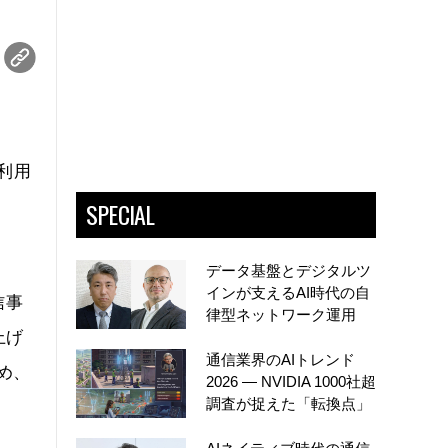
を利用
SPECIAL
データ基盤とデジタルツ
インが支えるAI時代の自
信事
律型ネットワーク運用
上げ
通信業界のAIトレンド
め、
2026 ― NVIDIA 1000社超
調査が捉えた「転換点」