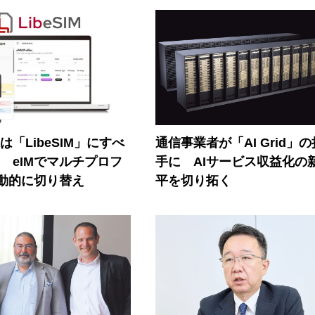
連は「LibeSIM」にすべ
通信事業者が「AI Grid」
! eIMでマルチプロフ
手に AIサービス収益化の
動的に切り替え
平を切り拓く