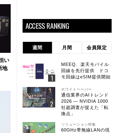
ACCESS RANKING
週間
月間
会員限定
の担い
MEEQ、楽天モバイル
新地
回線を先行提供 ドコ
モ回線はeSIM提供開始
ホワイトペーパー
通信業界のAIトレンド
2026 ― NVIDIA 1000
社超調査が捉えた「転
換点」
ソリューション特集
60GHz帯無線LANの現