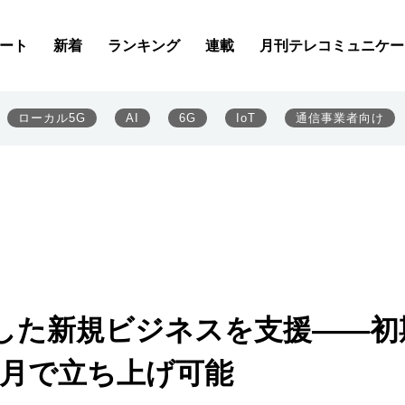
ート
新着
ランキング
連載
月刊テレコミュニケー
ローカル5G
AI
6G
IoT
通信事業者向け
利用した新規ビジネスを支援――初
カ月で立ち上げ可能