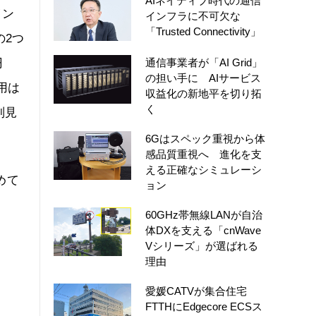
AIネイティブ時代の通信
イン
インフラに不可欠な
「Trusted Connectivity」
の2つ
円
通信事業者が「AI Grid」
の担い手に AIサービス
用は
収益化の新地平を切り拓
く
別見
6Gはスペック重視から体
感品質重視へ 進化を支
える正確なシミュレーシ
めて
ョン
60GHz帯無線LANが自治
体DXを支える「cnWave
Vシリーズ」が選ばれる
理由
愛媛CATVが集合住宅
FTTHにEdgecore ECSス