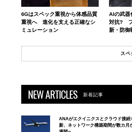
6Gはスペック重視から体感品質
AIの武
重視へ 進化を支える正確なシ
対抗? 
ミュレーション
新・防御
スペ
NEW ARTICLES
新着記事
ANAがエクイニクスとクラウド接続
新、ネットワーク構築期間が数カ月
週間へ