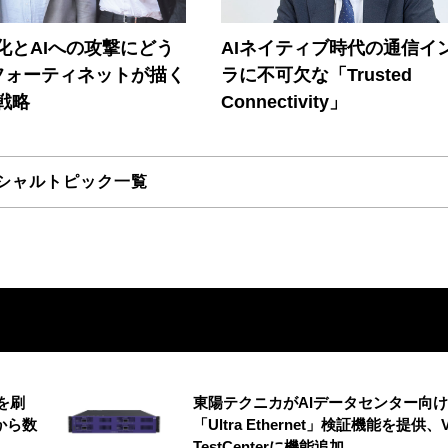
器化とAIへの攻撃にどう
AIネイティブ時代の通信イ
フォーティネットが描く
ラに不可欠な「Trusted
戦略
Connectivity」
シャルトピック一覧
を刷
東陽テクニカがAIデータセンター向け
から数
「Ultra Ethernet」検証機能を提供、V
TestCenterに機能追加