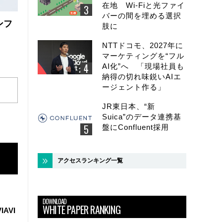
在地 Wi-Fiと光ファイ
バーの間を埋める選択
ンフ
肢に
NTTドコモ、2027年に
マーケティングを“フル
AI化”へ 「現場社員も
納得の切れ味鋭いAIエ
ージェント作る」
JR東日本、“新
Suica”のデータ連携基
盤にConfluent採用
アクセスランキング一覧
DOWNLOAD
WHITE PAPER RANKING
IAVI