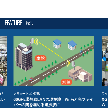
FEATURE
特集
結！
ソリューション特集
ワイ
スレ
60GHz帯無線LANの現在地 Wi-Fiと光ファイ
XG
バーの間を埋める選択肢に
W