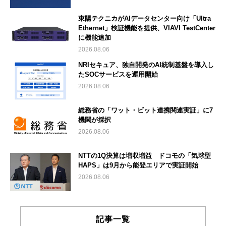
東陽テクニカがAIデータセンター向け「Ultra
Ethernet」検証機能を提供、VIAVI TestCenter
に機能追加
2026.08.06
NRIセキュア、独自開発のAI統制基盤を導入し
たSOCサービスを運用開始
2026.08.06
総務省の「ワット・ビット連携関連実証」に7
機関が採択
2026.08.06
NTTの1Q決算は増収増益 ドコモの「気球型
HAPS」は9月から能登エリアで実証開始
2026.08.06
記事一覧