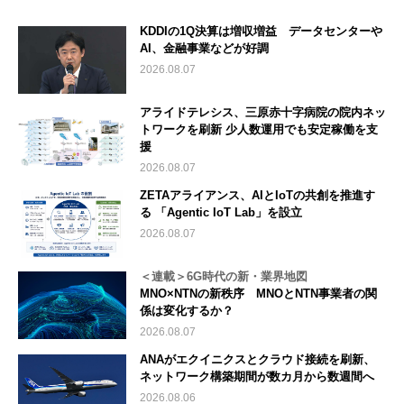
KDDIの1Q決算は増収増益 データセンターや
AI、金融事業などが好調
2026.08.07
アライドテレシス、三原赤十字病院の院内ネッ
トワークを刷新 少人数運用でも安定稼働を支
援
2026.08.07
ZETAアライアンス、AIとIoTの共創を推進す
る 「Agentic IoT Lab」を設立
2026.08.07
＜連載＞6G時代の新・業界地図
MNO×NTNの新秩序 MNOとNTN事業者の関
係は変化するか？
2026.08.07
ANAがエクイニクスとクラウド接続を刷新、
ネットワーク構築期間が数カ月から数週間へ
2026.08.06