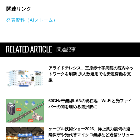
関連リンク
発表資料（AIストーム）
RELATED ARTICLE
関連記事
アライドテレシス、三原赤十字病院の院内ネッ
トワークを刷新 少人数運用でも安定稼働を支
援
60GHz帯無線LANの現在地 Wi-Fiと光ファイ
バーの間を埋める選択肢に
ケーブル技術ショー2026、洋上風力設備の遠
隔保守や光代替マイクロ無線など通信ソリュー