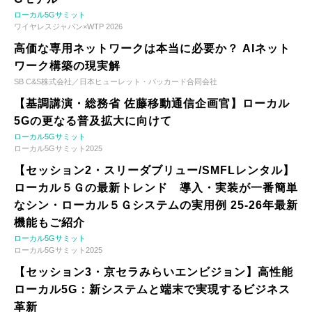
ローカル5Gサミット
ワイヤレスジャパン×WTP 2026
高価な専用ネットワークは本当に必要か？ AIネット
ワーク構築の現実解
SB C&S株式会社／日本ヒューレット・パッカード合同会社
【基調講演・総務省 佐藤移動通信企画官】ローカル
5Gの更なる普及拡大に向けて
ローカル5Gサミット
ローカル5Gサミット2025
【セッション2・スリーダブリュー/SMFLレンタル】
ローカル５Ｇの最新トレンド 導入・実装が一番簡単
なシン・ローカル５Ｇシステムの実用例 25-26年最新
機能もご紹介
ローカル5Gサミット
ローカル5Gサミット2025
【セッション3・京セラみらいエンビジョン】高性能
ローカル5G：新システムと端末で実現するビジネス
革新