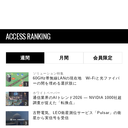
ACCESS RANKING
週間
月間
会員限定
ソリューション特集
60GHz帯無線LANの現在地 Wi-Fiと光ファイバ
ーの間を埋める選択肢に
ホワイトペーパー
通信業界のAIトレンド2026 ― NVIDIA 1000社超
調査が捉えた「転換点」
古野電気、LEO衛星測位サービス「Pulsar」の衛
星から実信号を受信