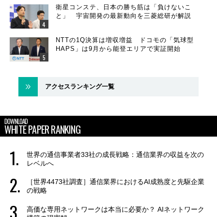
衛星コンステ、日本の勝ち筋は「負けないこ
と」 宇宙開発の最新動向を三菱総研が解説
NTTの1Q決算は増収増益 ドコモの「気球型
HAPS」は9月から能登エリアで実証開始
アクセスランキング一覧
DOWNLOAD
WHITE PAPER RANKING
世界の通信事業者33社の成長戦略：通信業界の収益を次の
レベルへ
［世界4473社調査］通信業界におけるAI成熟度と先駆企業
の戦略
高価な専用ネットワークは本当に必要か？ AIネットワーク