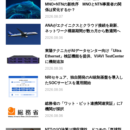
MNO×NTNの新秩序 MNOとNTN事業者の関
係は変化するか？
2026.08.07
ANAがエクイニクスとクラウド接続を刷新、
ネットワーク構築期間が数カ月から数週間へ
2026.08.06
東陽テクニカがAIデータセンター向け「Ultra
Ethernet」検証機能を提供、VIAVI TestCenter
に機能追加
2026.08.06
NRIセキュア、独自開発のAI統制基盤を導入し
たSOCサービスを運用開始
2026.08.06
総務省の「ワット・ビット連携関連実証」に7
機関が採択
2026.08.06
NTTの1Q決算は増収増益 ドコモの「気球型