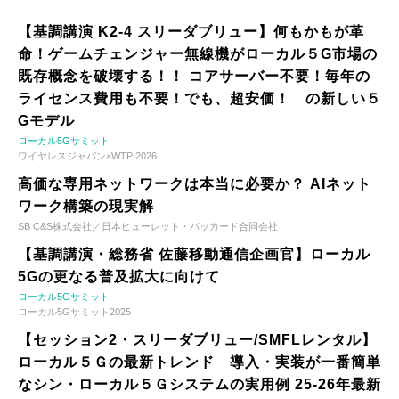
【基調講演 K2-4 スリーダブリュー】何もかもが革
命！ゲームチェンジャー無線機がローカル５G市場の
既存概念を破壊する！！ コアサーバー不要！毎年の
ライセンス費用も不要！でも、超安価！ の新しい５
Gモデル
ローカル5Gサミット
ワイヤレスジャパン×WTP 2026
高価な専用ネットワークは本当に必要か？ AIネット
ワーク構築の現実解
SB C&S株式会社／日本ヒューレット・パッカード合同会社
【基調講演・総務省 佐藤移動通信企画官】ローカル
5Gの更なる普及拡大に向けて
ローカル5Gサミット
ローカル5Gサミット2025
【セッション2・スリーダブリュー/SMFLレンタル】
ローカル５Ｇの最新トレンド 導入・実装が一番簡単
なシン・ローカル５Ｇシステムの実用例 25-26年最新