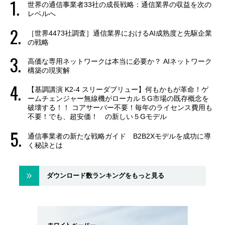
世界の通信事業者33社の成長戦略：通信業界の収益を次の
レベルへ
［世界4473社調査］通信業界におけるAI成熟度と先駆企業
の戦略
高価な専用ネットワークは本当に必要か？ AIネットワーク
構築の現実解
【基調講演 K2-4 スリーダブリュー】何もかもが革命！ゲ
ームチェンジャー無線機がローカル５G市場の既存概念を
破壊する！！ コアサーバー不要！毎年のライセンス費用も
不要！でも、超安価！ の新しい５Gモデル
通信事業者の新たな戦略ガイド B2B2Xモデルを成功に導
く秘訣とは
ダウンロード数ランキングをもっと見る