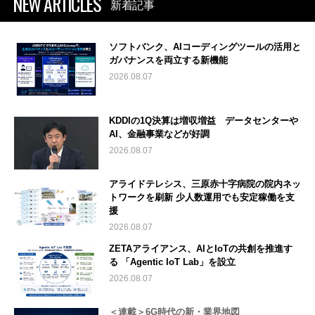
NEW ARTICLES
新着記事
ソフトバンク、AIコーディングツールの活用と
ガバナンスを両立する新機能
2026.08.07
KDDIの1Q決算は増収増益 データセンターや
AI、金融事業などが好調
2026.08.07
アライドテレシス、三原赤十字病院の院内ネッ
トワークを刷新 少人数運用でも安定稼働を支
援
2026.08.07
ZETAアライアンス、AIとIoTの共創を推進す
る 「Agentic IoT Lab」を設立
2026.08.07
＜連載＞6G時代の新・業界地図