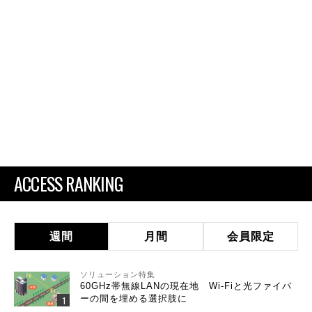
ACCESS RANKING
週間
月間
会員限定
ソリューション特集
60GHz帯無線LANの現在地 Wi-Fiと光ファイバ
ーの間を埋める選択肢に