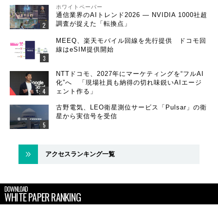
ホワイトペーパー
通信業界のAIトレンド2026 ― NVIDIA 1000社超
調査が捉えた「転換点」
MEEQ、楽天モバイル回線を先行提供 ドコモ回
線はeSIM提供開始
NTTドコモ、2027年にマーケティングを“フルAI
化”へ 「現場社員も納得の切れ味鋭いAIエージ
ェント作る」
古野電気、LEO衛星測位サービス「Pulsar」の衛
星から実信号を受信
アクセスランキング一覧
DOWNLOAD
WHITE PAPER RANKING