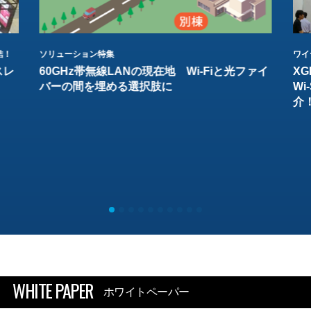
結！
ソリューション特集
ワイ
スレ
60GHz帯無線LANの現在地 Wi-Fiと光ファイ
XG
バーの間を埋める選択肢に
W
介
WHITE PAPER
ホワイトペーパー