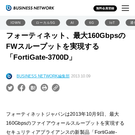
無料会員登録
IOWN
ローカル5G
AI
6G
IoT
通
フォーティネット、最大160Gbpsの
FWスループットを実現する
「FortiGate-3700D」
BUSINESS NETWORK編集部
2013.10.09
フォーティネットジャパンは2013年10月9日、最大
160Gbpsのファイアウォールスループットを実現する
セキュリティアプライアンスの新製品「FortiGate-