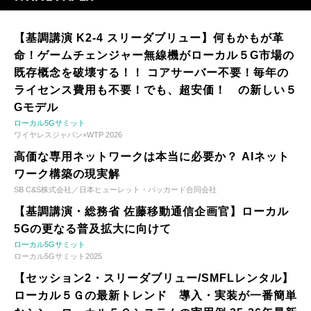
【基調講演 K2-4 スリーダブリュー】何もかもが革
命！ゲームチェンジャー無線機がローカル５G市場の
既存概念を破壊する！！ コアサーバー不要！毎年の
ライセンス費用も不要！でも、超安価！ の新しい５
Gモデル
ローカル5Gサミット
ワイヤレスジャパン×WTP 2026
高価な専用ネットワークは本当に必要か？ AIネット
ワーク構築の現実解
SB C&S株式会社／日本ヒューレット・パッカード合同会社
【基調講演・総務省 佐藤移動通信企画官】ローカル
5Gの更なる普及拡大に向けて
ローカル5Gサミット
ローカル5Gサミット2025
【セッション2・スリーダブリュー/SMFLレンタル】
ローカル５Ｇの最新トレンド 導入・実装が一番簡単