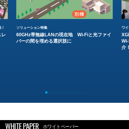
結！
ソリューション特集
ワイ
スレ
60GHz帯無線LANの現在地 Wi-Fiと光ファイ
XG
バーの間を埋める選択肢に
W
介
WHITE PAPER
ホワイトペーパー