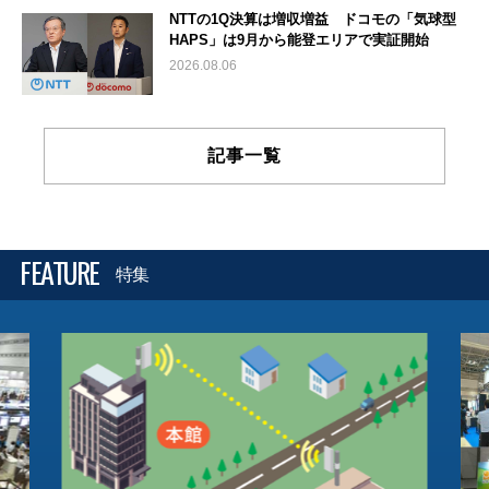
NTTの1Q決算は増収増益 ドコモの「気球型
HAPS」は9月から能登エリアで実証開始
2026.08.06
記事一覧
FEATURE
特集