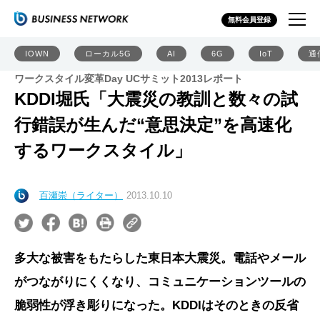
無料会員登録
IOWN
ローカル5G
AI
6G
IoT
通
ワークスタイル変革Day UCサミット2013レポート
KDDI堀氏「大震災の教訓と数々の試
行錯誤が生んだ“意思決定”を高速化
するワークスタイル」
百瀬崇（ライター）
2013.10.10
多大な被害をもたらした東日本大震災。電話やメール
がつながりにくくなり、コミュニケーションツールの
脆弱性が浮き彫りになった。KDDIはそのときの反省