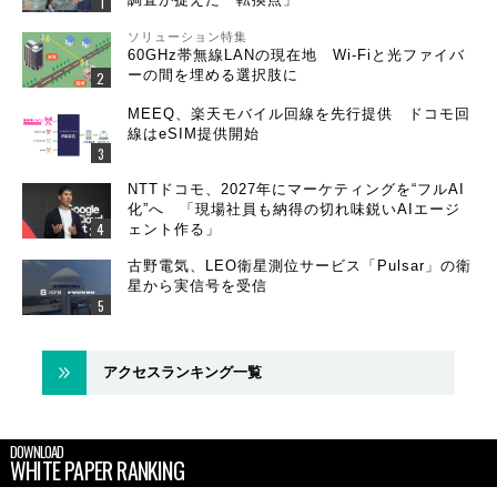
ソリューション特集
60GHz帯無線LANの現在地 Wi-Fiと光ファイバ
ーの間を埋める選択肢に
MEEQ、楽天モバイル回線を先行提供 ドコモ回
線はeSIM提供開始
NTTドコモ、2027年にマーケティングを“フルAI
化”へ 「現場社員も納得の切れ味鋭いAIエージ
ェント作る」
古野電気、LEO衛星測位サービス「Pulsar」の衛
星から実信号を受信
アクセスランキング一覧
DOWNLOAD
WHITE PAPER RANKING