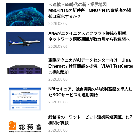
＜連載＞6G時代の新・業界地図
MNO×NTNの新秩序 MNOとNTN事業者の関
係は変化するか？
2026.08.07
ANAがエクイニクスとクラウド接続を刷新、
ネットワーク構築期間が数カ月から数週間へ
2026.08.06
東陽テクニカがAIデータセンター向け「Ultra
Ethernet」検証機能を提供、VIAVI TestCenter
に機能追加
2026.08.06
NRIセキュア、独自開発のAI統制基盤を導入し
たSOCサービスを運用開始
2026.08.06
総務省の「ワット・ビット連携関連実証」に7
機関が採択
2026.08.06