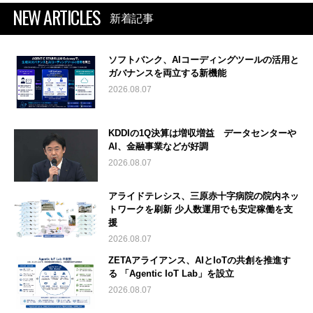
NEW ARTICLES
新着記事
ソフトバンク、AIコーディングツールの活用と
ガバナンスを両立する新機能
2026.08.07
KDDIの1Q決算は増収増益 データセンターや
AI、金融事業などが好調
2026.08.07
アライドテレシス、三原赤十字病院の院内ネッ
トワークを刷新 少人数運用でも安定稼働を支
援
2026.08.07
ZETAアライアンス、AIとIoTの共創を推進す
る 「Agentic IoT Lab」を設立
2026.08.07