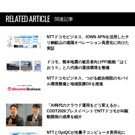
RELATED ARTICLE
関連記事
NTTドコモビジネス、IOWN APNを活用したチ
リ銅鉱山の遠隔オペレーション高度化に向けた
実証
ドコモ、熊本地震の被災者向けPFI船舶「はく
おうⅡ」と八代港の通信環境を整備
NTTドコモビジネス、つがる総合病院のモバイ
ル環境整備と地域医療DXを推進
「AI時代のクラウド運用をどう変えるか」
CODT2026プレスイベントでNTTドコモがAI駆
動開発の成果を紹介
NTTとOptQCが光量子コンピュータ実用化に