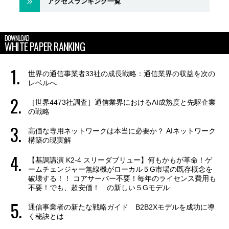
アクセスランキング一覧
DOWNLOAD
WHITE PAPER RANKING
世界の通信事業者33社の成長戦略：通信業界の収益を次の
レベルへ
［世界4473社調査］通信業界におけるAI成熟度と先駆企業
の戦略
高価な専用ネットワークは本当に必要か？ AIネットワーク
構築の現実解
【基調講演 K2-4 スリーダブリュー】何もかもが革命！ゲ
ームチェンジャー無線機がローカル５G市場の既存概念を
破壊する！！ コアサーバー不要！毎年のライセンス費用も
不要！でも、超安価！ の新しい５Gモデル
通信事業者の新たな戦略ガイド B2B2Xモデルを成功に導
く秘訣とは