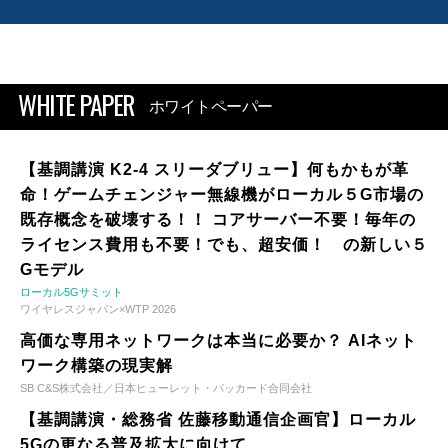
WHITE PAPER
ホワイトペーパー
【基調講演 K2-4 スリーダブリュー】何もかもが革
命！ゲームチェンジャー無線機がローカル５G市場の
既存概念を破壊する！！ コアサーバー不要！毎年の
ライセンス費用も不要！でも、超安価！ の新しい５
Gモデル
ローカル5Gサミット
ワイヤレスジャパン×WTP 2026
高価な専用ネットワークは本当に必要か？ AIネット
ワーク構築の現実解
SB C&S株式会社／日本ヒューレット・パッカード合同会社
【基調講演・総務省 佐藤移動通信企画官】ローカル
5Gの更なる普及拡大に向けて