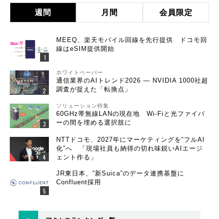
週間
月間
会員限定
MEEQ、楽天モバイル回線を先行提供 ドコモ回
線はeSIM提供開始
ホワイトペーパー
通信業界のAIトレンド2026 ― NVIDIA 1000社超
調査が捉えた「転換点」
ソリューション特集
60GHz帯無線LANの現在地 Wi-Fiと光ファイバ
ーの間を埋める選択肢に
NTTドコモ、2027年にマーケティングを“フルAI
化”へ 「現場社員も納得の切れ味鋭いAIエージ
ェント作る」
JR東日本、“新Suica”のデータ連携基盤に
Confluent採用