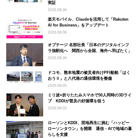
実証
2026.08.06
楽天モバイル、Claudeを活用して「Rakuten
AI for Business」をアップデート
2026.08.06
オプテージ 名部社長「日本のデジタルインフ
ラ強靭化へ 関西から全国、海外へ羽ばたく」
2026.08.06
ドコモ、熊本地震の被災者向けPFI船舶「はく
おうⅡ」と八代港の通信環境を整備
2026.08.05
ミリ波×折りたたみスマホで50人同時の3Dライ
ブ KDDIが普及の好循環を狙う
2026.08.05
ローソンとKDDI、団地再生に挑む「ハッピー
ローソンタウン」を開業 通信・AIで地域の暮
らしを支援