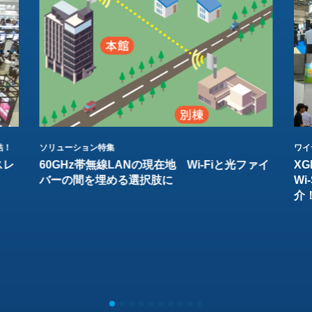
結！
ソリューション特集
ワイ
スレ
60GHz帯無線LANの現在地 Wi-Fiと光ファイ
XG
バーの間を埋める選択肢に
W
介