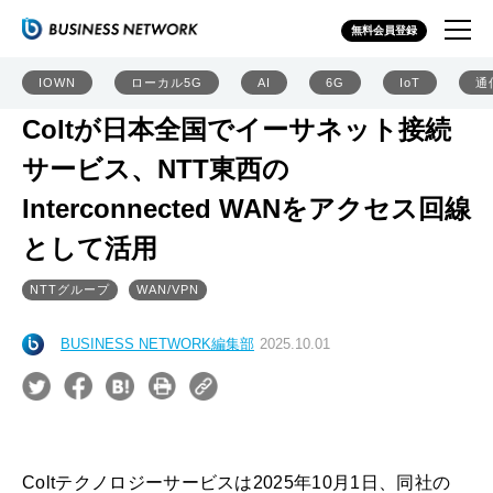
無料会員登録
IOWN
ローカル5G
AI
6G
IoT
通
Coltが日本全国でイーサネット接続
サービス、NTT東西の
Interconnected WANをアクセス回線
として活用
NTTグループ
WAN/VPN
BUSINESS NETWORK編集部
2025.10.01
Coltテクノロジーサービスは2025年10月1日、同社の