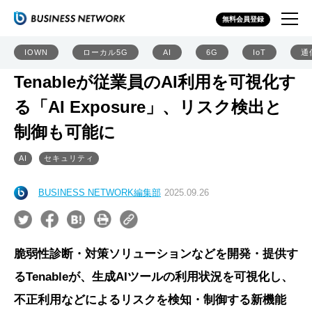
無料会員登録
IOWN
ローカル5G
AI
6G
IoT
通
Tenableが従業員のAI利用を可視化す
る「AI Exposure」、リスク検出と
制御も可能に
AI
セキュリティ
BUSINESS NETWORK編集部
2025.09.26
脆弱性診断・対策ソリューションなどを開発・提供す
るTenableが、生成AIツールの利用状況を可視化し、
不正利用などによるリスクを検知・制御する新機能