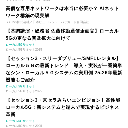
高価な専用ネットワークは本当に必要か？ AIネット
ワーク構築の現実解
SB C&S株式会社／日本ヒューレット・パッカード合同会社
【基調講演・総務省 佐藤移動通信企画官】ローカル
5Gの更なる普及拡大に向けて
ローカル5Gサミット
ローカル5Gサミット2025
【セッション2・スリーダブリュー/SMFLレンタル】
ローカル５Ｇの最新トレンド 導入・実装が一番簡単
なシン・ローカル５Ｇシステムの実用例 25-26年最新
機能もご紹介
ローカル5Gサミット
ローカル5Gサミット2025
【セッション3・京セラみらいエンビジョン】高性能
ローカル5G：新システムと端末で実現するビジネス
革新
ローカル5Gサミット
ローカル5Gサミット2025