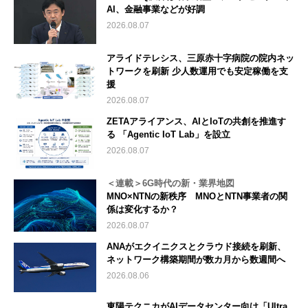
AI、金融事業などが好調
2026.08.07
アライドテレシス、三原赤十字病院の院内ネッ
トワークを刷新 少人数運用でも安定稼働を支
援
2026.08.07
ZETAアライアンス、AIとIoTの共創を推進す
る 「Agentic IoT Lab」を設立
2026.08.07
＜連載＞6G時代の新・業界地図
MNO×NTNの新秩序 MNOとNTN事業者の関
係は変化するか？
2026.08.07
ANAがエクイニクスとクラウド接続を刷新、
ネットワーク構築期間が数カ月から数週間へ
2026.08.06
東陽テクニカがAIデータセンター向け「Ultra