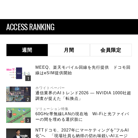
ACCESS RANKING
週間
月間
会員限定
MEEQ、楽天モバイル回線を先行提供 ドコモ回
線はeSIM提供開始
ホワイトペーパー
通信業界のAIトレンド2026 ― NVIDIA 1000社超
調査が捉えた「転換点」
ソリューション特集
60GHz帯無線LANの現在地 Wi-Fiと光ファイバ
ーの間を埋める選択肢に
NTTドコモ、2027年にマーケティングを“フルAI
化”へ 「現場社員も納得の切れ味鋭いAIエージ