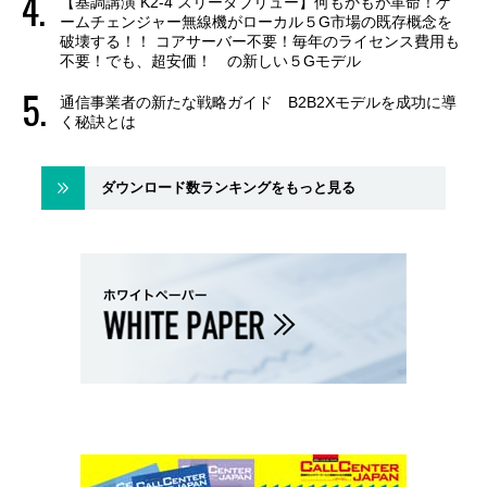
【基調講演 K2-4 スリーダブリュー】何もかもが革命！ゲ
ームチェンジャー無線機がローカル５G市場の既存概念を
破壊する！！ コアサーバー不要！毎年のライセンス費用も
不要！でも、超安価！ の新しい５Gモデル
通信事業者の新たな戦略ガイド B2B2Xモデルを成功に導
く秘訣とは
ダウンロード数ランキングをもっと見る