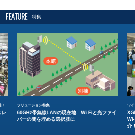
FEATURE
特集
結！
ソリューション特集
ワイ
スレ
60GHz帯無線LANの現在地 Wi-Fiと光ファイ
XG
バーの間を埋める選択肢に
W
介