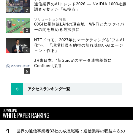
通信業界のAIトレンド2026 ― NVIDIA 1000社超
調査が捉えた「転換点」
ソリューション特集
60GHz帯無線LANの現在地 Wi-Fiと光ファイバ
ーの間を埋める選択肢に
NTTドコモ、2027年にマーケティングを“フルAI
化”へ 「現場社員も納得の切れ味鋭いAIエージ
ェント作る」
JR東日本、“新Suica”のデータ連携基盤に
Confluent採用
アクセスランキング一覧
DOWNLOAD
WHITE PAPER RANKING
世界の通信事業者33社の成長戦略：通信業界の収益を次の