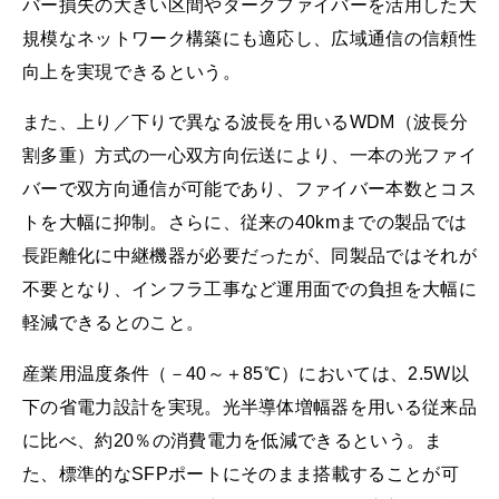
バー損失の大きい区間やダークファイバーを活用した大
規模なネットワーク構築にも適応し、広域通信の信頼性
向上を実現できるという。
また、上り／下りで異なる波長を用いるWDM（波長分
割多重）方式の一心双方向伝送により、一本の光ファイ
バーで双方向通信が可能であり、ファイバー本数とコス
トを大幅に抑制。さらに、従来の40kmまでの製品では
長距離化に中継機器が必要だったが、同製品ではそれが
不要となり、インフラ工事など運用面での負担を大幅に
軽減できるとのこと。
産業用温度条件（－40～＋85℃）においては、2.5W以
下の省電力設計を実現。光半導体増幅器を用いる従来品
に比べ、約20％の消費電力を低減できるという。ま
た、標準的なSFPポートにそのまま搭載することが可