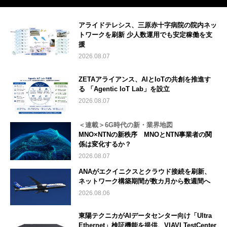
アライドテレシス、三原赤十字病院の院内ネッ
トワークを刷新 少人数運用でも安定稼働を支
援
2026.08.07
ZETAアライアンス、AIとIoTの共創を推進す
る 「Agentic IoT Lab」を設立
2026.08.07
＜連載＞6G時代の新・業界地図
MNO×NTNの新秩序 MNOとNTN事業者の関
係は変化するか？
2026.08.07
ANAがエクイニクスとクラウド接続を刷新、
ネットワーク構築期間が数カ月から数週間へ
2026.08.06
東陽テクニカがAIデータセンター向け「Ultra
Ethernet」検証機能を提供、VIAVI TestCenter