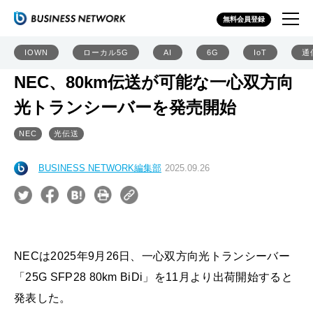
無料会員登録
IOWN
ローカル5G
AI
6G
IoT
通
NEC、80km伝送が可能な一心双方向
光トランシーバーを発売開始
NEC
光伝送
BUSINESS NETWORK編集部
2025.09.26
NECは2025年9月26日、一心双方向光トランシーバー
「25G SFP28 80km BiDi」を11月より出荷開始すると
発表した。