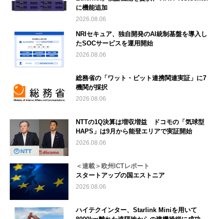
に機能追加
2026.08.06
NRIセキュア、独自開発のAI統制基盤を導入し
たSOCサービスを運用開始
2026.08.06
総務省の「ワット・ビット連携関連実証」に7
機関が採択
2026.08.06
NTTの1Q決算は増収増益 ドコモの「気球型
HAPS」は9月から能登エリアで実証開始
2026.08.06
＜連載＞欧州ICTレポート
スタートアップの国エストニア
2026.08.06
ハイテクインター、Starlink Miniを用いて