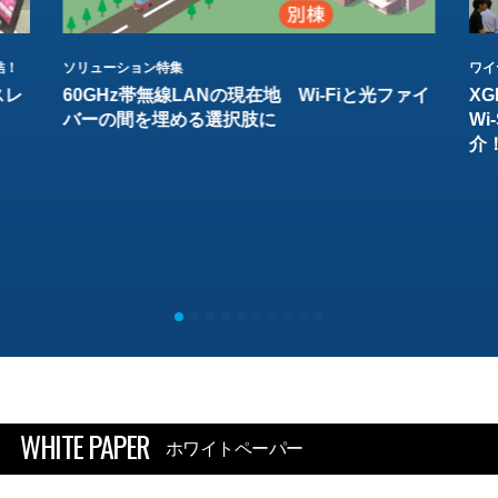
結！
ソリューション特集
ワイ
スレ
60GHz帯無線LANの現在地 Wi-Fiと光ファイ
XG
バーの間を埋める選択肢に
W
介
WHITE PAPER
ホワイトペーパー