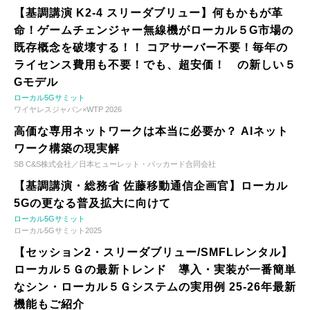
【基調講演 K2-4 スリーダブリュー】何もかもが革
命！ゲームチェンジャー無線機がローカル５G市場の
既存概念を破壊する！！ コアサーバー不要！毎年の
ライセンス費用も不要！でも、超安価！ の新しい５
Gモデル
ローカル5Gサミット
ワイヤレスジャパン×WTP 2026
高価な専用ネットワークは本当に必要か？ AIネット
ワーク構築の現実解
SB C&S株式会社／日本ヒューレット・パッカード合同会社
【基調講演・総務省 佐藤移動通信企画官】ローカル
5Gの更なる普及拡大に向けて
ローカル5Gサミット
ローカル5Gサミット2025
【セッション2・スリーダブリュー/SMFLレンタル】
ローカル５Ｇの最新トレンド 導入・実装が一番簡単
なシン・ローカル５Ｇシステムの実用例 25-26年最新
機能もご紹介