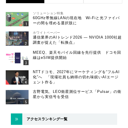
ソリューション特集
60GHz帯無線LANの現在地 Wi-Fiと光ファイバ
ーの間を埋める選択肢に
ホワイトペーパー
通信業界のAIトレンド2026 ― NVIDIA 1000社超
調査が捉えた「転換点」
MEEQ、楽天モバイル回線を先行提供 ドコモ回
線はeSIM提供開始
NTTドコモ、2027年にマーケティングを“フルAI
化”へ 「現場社員も納得の切れ味鋭いAIエージ
ェント作る」
古野電気、LEO衛星測位サービス「Pulsar」の衛
星から実信号を受信
アクセスランキング一覧