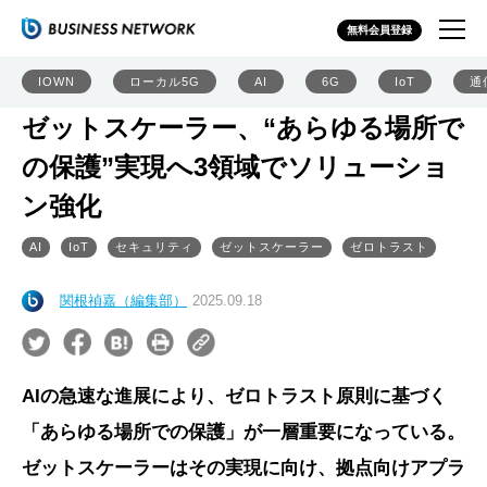
無料会員登録
IOWN
ローカル5G
AI
6G
IoT
通
ゼットスケーラー、“あらゆる場所で
の保護”実現へ3領域でソリューショ
ン強化
AI
IoT
セキュリティ
ゼットスケーラー
ゼロトラスト
関根禎嘉（編集部）
2025.09.18
AIの急速な進展により、ゼロトラスト原則に基づく
「あらゆる場所での保護」が一層重要になっている。
ゼットスケーラーはその実現に向け、拠点向けアプラ