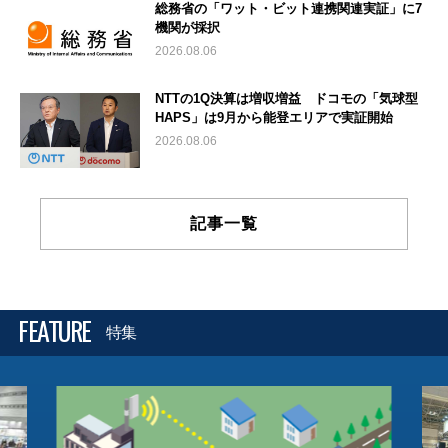
総務省の「ワット・ビット連携関連実証」に7
機関が採択
2026.08.06
NTTの1Q決算は増収増益 ドコモの「気球型
HAPS」は9月から能登エリアで実証開始
2026.08.06
記事一覧
FEATURE
特集