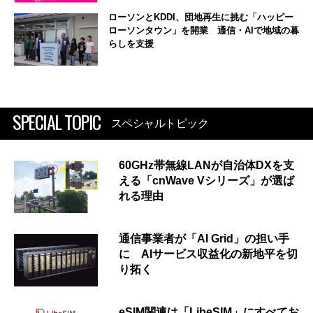
ローソンとKDDI、団地再生に挑む「ハッピー
ローソンタウン」を開業 通信・AIで地域の暮
らしを支援
SPECIAL TOPIC
スペシャルトピック
60GHz帯無線LANが自治体DXを支
える「cnWave Vシリーズ」が選ば
れる理由
通信事業者が「AI Grid」の担い手
に AIサービス収益化の新地平を切
り拓く
eSIM関連は「LibeSIM」にすべてお