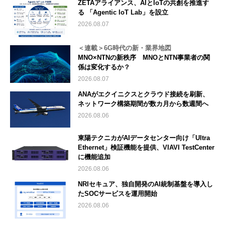
ZETAアライアンス、AIとIoTの共創を推進す
る 「Agentic IoT Lab」を設立
2026.08.07
＜連載＞6G時代の新・業界地図
MNO×NTNの新秩序 MNOとNTN事業者の関
係は変化するか？
2026.08.07
ANAがエクイニクスとクラウド接続を刷新、
ネットワーク構築期間が数カ月から数週間へ
2026.08.06
東陽テクニカがAIデータセンター向け「Ultra
Ethernet」検証機能を提供、VIAVI TestCenter
に機能追加
2026.08.06
NRIセキュア、独自開発のAI統制基盤を導入し
たSOCサービスを運用開始
2026.08.06