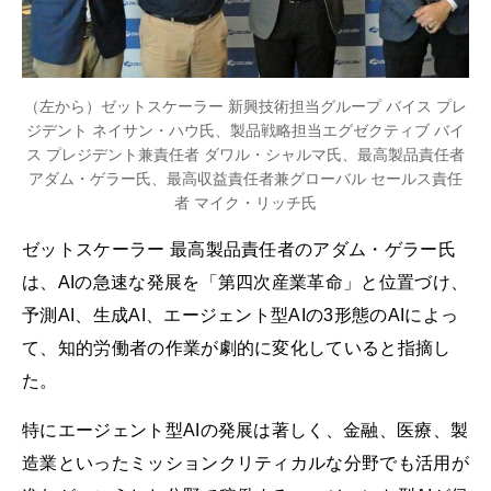
（左から）ゼットスケーラー 新興技術担当グループ バイス プレ
ジデント ネイサン・ハウ氏、製品戦略担当エグゼクティブ バイ
ス プレジデント兼責任者 ダワル・シャルマ氏、最高製品責任者
アダム・ゲラー氏、最高収益責任者兼グローバル セールス責任
者 マイク・リッチ氏
ゼットスケーラー 最高製品責任者のアダム・ゲラー氏
は、AIの急速な発展を「第四次産業革命」と位置づけ、
予測AI、生成AI、エージェント型AIの3形態のAIによっ
て、知的労働者の作業が劇的に変化していると指摘し
た。
特にエージェント型AIの発展は著しく、金融、医療、製
造業といったミッションクリティカルな分野でも活用が