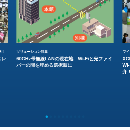
結！
ソリューション特集
ワイ
スレ
60GHz帯無線LANの現在地 Wi-Fiと光ファイ
XG
バーの間を埋める選択肢に
W
介