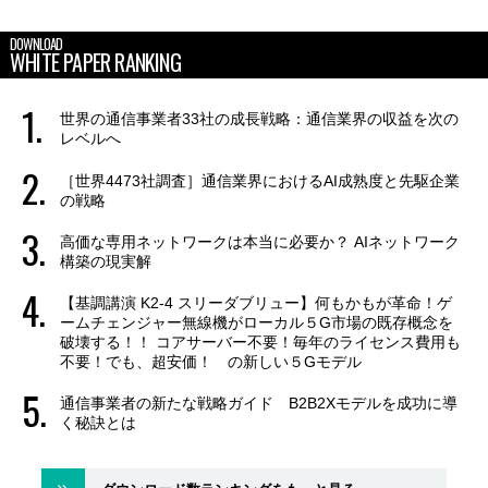
DOWNLOAD
WHITE PAPER RANKING
世界の通信事業者33社の成長戦略：通信業界の収益を次の
レベルへ
［世界4473社調査］通信業界におけるAI成熟度と先駆企業
の戦略
高価な専用ネットワークは本当に必要か？ AIネットワーク
構築の現実解
【基調講演 K2-4 スリーダブリュー】何もかもが革命！ゲ
ームチェンジャー無線機がローカル５G市場の既存概念を
破壊する！！ コアサーバー不要！毎年のライセンス費用も
不要！でも、超安価！ の新しい５Gモデル
通信事業者の新たな戦略ガイド B2B2Xモデルを成功に導
く秘訣とは