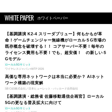
WHITE PAPER
ホワイトペーパー
【基調講演 K2-4 スリーダブリュー】何もかもが革
命！ゲームチェンジャー無線機がローカル５G市場の
既存概念を破壊する！！ コアサーバー不要！毎年の
ライセンス費用も不要！でも、超安価！ の新しい５
Gモデル
ローカル5Gサミット
ワイヤレスジャパン×WTP 2026
高価な専用ネットワークは本当に必要か？ AIネット
ワーク構築の現実解
SB C&S株式会社／日本ヒューレット・パッカード合同会社
【基調講演・総務省 佐藤移動通信企画官】ローカル
5Gの更なる普及拡大に向けて
ローカル5Gサミット