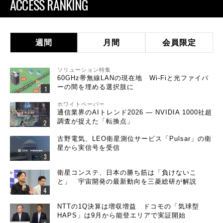
ACCESS RANKING
週間
月間
会員限定
ソリューション特集
60GHz帯無線LANの現在地 Wi-Fiと光ファイバ
ーの間を埋める選択肢に
ホワイトペーパー
通信業界のAIトレンド2026 ― NVIDIA 1000社超
調査が捉えた「転換点」
古野電気、LEO衛星測位サービス「Pulsar」の衛
星から実信号を受信
衛星コンステ、日本の勝ち筋は「負けないこ
と」 宇宙開発の最新動向を三菱総研が解説
NTTの1Q決算は増収増益 ドコモの「気球型
HAPS」は9月から能登エリアで実証開始