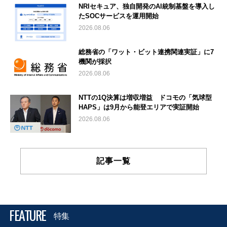
NRIセキュア、独自開発のAI統制基盤を導入し
たSOCサービスを運用開始
2026.08.06
総務省の「ワット・ビット連携関連実証」に7
機関が採択
2026.08.06
NTTの1Q決算は増収増益 ドコモの「気球型
HAPS」は9月から能登エリアで実証開始
2026.08.06
記事一覧
FEATURE
特集