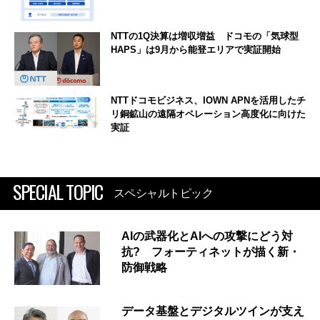
NTTの1Q決算は増収増益 ドコモの「気球型
HAPS」は9月から能登エリアで実証開始
NTTドコモビジネス、IOWN APNを活用したチ
リ銅鉱山の遠隔オペレーション高度化に向けた
実証
SPECIAL TOPIC
スペシャルトピック
AIの武器化とAIへの攻撃にどう対
抗? フォーティネットが描く新・
防御戦略
データ基盤とデジタルツインが支え