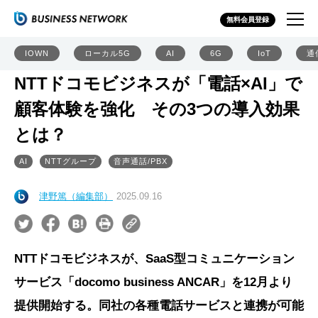
無料会員登録
IOWN
ローカル5G
AI
6G
IoT
通
NTTドコモビジネスが「電話×AI」で
顧客体験を強化 その3つの導入効果
とは？
AI
NTTグループ
音声通話/PBX
津野篤（編集部）
2025.09.16
NTTドコモビジネスが、SaaS型コミュニケーション
サービス「docomo business ANCAR」を12月より
提供開始する。同社の各種電話サービスと連携が可能