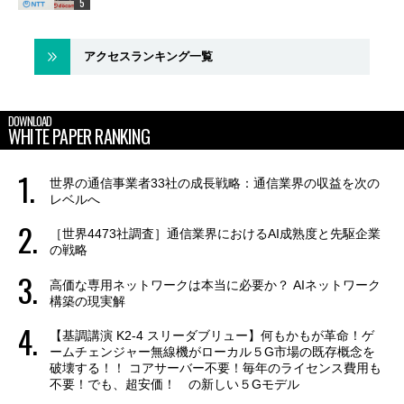
アクセスランキング一覧
DOWNLOAD
WHITE PAPER RANKING
世界の通信事業者33社の成長戦略：通信業界の収益を次の
レベルへ
［世界4473社調査］通信業界におけるAI成熟度と先駆企業
の戦略
高価な専用ネットワークは本当に必要か？ AIネットワーク
構築の現実解
【基調講演 K2-4 スリーダブリュー】何もかもが革命！ゲ
ームチェンジャー無線機がローカル５G市場の既存概念を
破壊する！！ コアサーバー不要！毎年のライセンス費用も
不要！でも、超安価！ の新しい５Gモデル