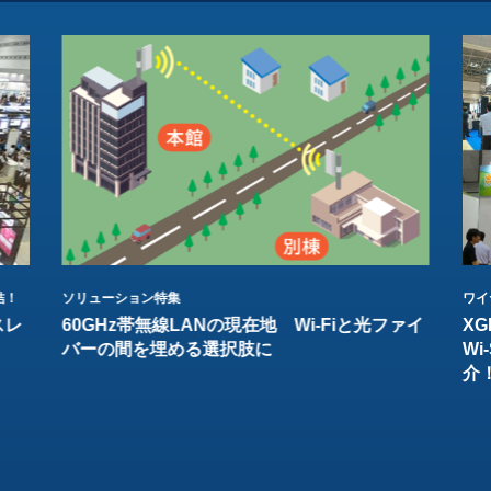
結！
ソリューション特集
ワイ
スレ
60GHz帯無線LANの現在地 Wi-Fiと光ファイ
XG
バーの間を埋める選択肢に
W
介