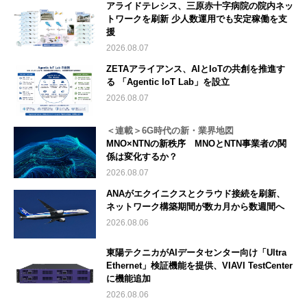
アライドテレシス、三原赤十字病院の院内ネッ
トワークを刷新 少人数運用でも安定稼働を支
援
2026.08.07
ZETAアライアンス、AIとIoTの共創を推進す
る 「Agentic IoT Lab」を設立
2026.08.07
＜連載＞6G時代の新・業界地図
MNO×NTNの新秩序 MNOとNTN事業者の関
係は変化するか？
2026.08.07
ANAがエクイニクスとクラウド接続を刷新、
ネットワーク構築期間が数カ月から数週間へ
2026.08.06
東陽テクニカがAIデータセンター向け「Ultra
Ethernet」検証機能を提供、VIAVI TestCenter
に機能追加
2026.08.06