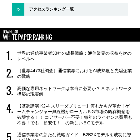
アクセスランキング一覧
DOWNLOAD
WHITE PAPER RANKING
世界の通信事業者33社の成長戦略：通信業界の収益を次の
レベルへ
［世界4473社調査］通信業界におけるAI成熟度と先駆企業
の戦略
高価な専用ネットワークは本当に必要か？ AIネットワーク
構築の現実解
【基調講演 K2-4 スリーダブリュー】何もかもが革命！ゲ
ームチェンジャー無線機がローカル５G市場の既存概念を
破壊する！！ コアサーバー不要！毎年のライセンス費用も
不要！でも、超安価！ の新しい５Gモデル
通信事業者の新たな戦略ガイド B2B2Xモデルを成功に導