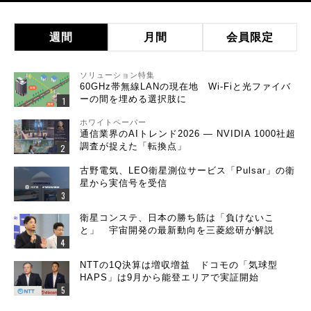
週間
月間
会員限定
ソリューション特集
60GHz帯無線LANの現在地 Wi-Fiと光ファイバ
ーの間を埋める選択肢に
ホワイトペーパー
通信業界のAIトレンド2026 ― NVIDIA 1000社超
調査が捉えた「転換点」
古野電気、LEO衛星測位サービス「Pulsar」の衛
星から実信号を受信
衛星コンステ、日本の勝ち筋は「負けないこ
と」 宇宙開発の最新動向を三菱総研が解説
NTTの1Q決算は増収増益 ドコモの「気球型
HAPS」は9月から能登エリアで実証開始