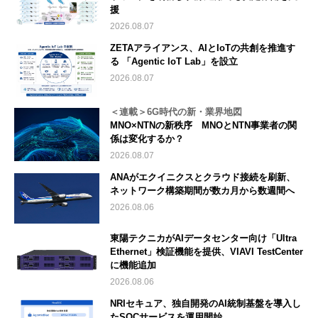
援
2026.08.07
ZETAアライアンス、AIとIoTの共創を推進す
る 「Agentic IoT Lab」を設立
2026.08.07
＜連載＞6G時代の新・業界地図
MNO×NTNの新秩序 MNOとNTN事業者の関
係は変化するか？
2026.08.07
ANAがエクイニクスとクラウド接続を刷新、
ネットワーク構築期間が数カ月から数週間へ
2026.08.06
東陽テクニカがAIデータセンター向け「Ultra
Ethernet」検証機能を提供、VIAVI TestCenter
に機能追加
2026.08.06
NRIセキュア、独自開発のAI統制基盤を導入し
たSOCサービスを運用開始