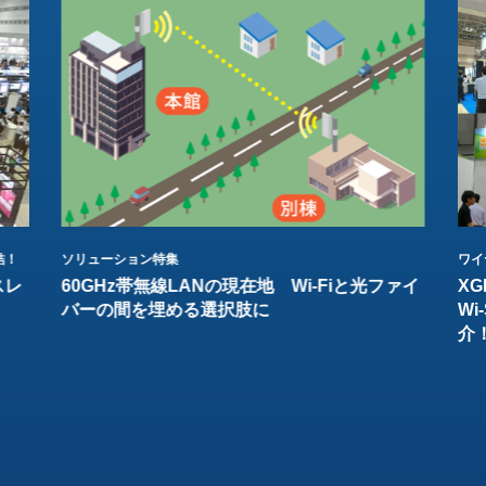
結！
ソリューション特集
ワイ
スレ
60GHz帯無線LANの現在地 Wi-Fiと光ファイ
XG
バーの間を埋める選択肢に
W
介