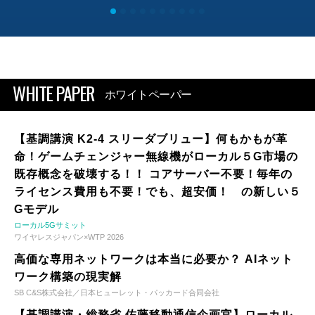
WHITE PAPER
ホワイトペーパー
【基調講演 K2-4 スリーダブリュー】何もかもが革
命！ゲームチェンジャー無線機がローカル５G市場の
既存概念を破壊する！！ コアサーバー不要！毎年の
ライセンス費用も不要！でも、超安価！ の新しい５
Gモデル
ローカル5Gサミット
ワイヤレスジャパン×WTP 2026
高価な専用ネットワークは本当に必要か？ AIネット
ワーク構築の現実解
SB C&S株式会社／日本ヒューレット・パッカード合同会社
【基調講演・総務省 佐藤移動通信企画官】ローカル