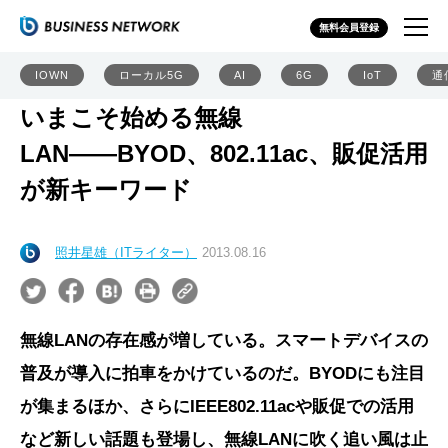
無料会員登録
IOWN
ローカル5G
AI
6G
IoT
通
いまこそ始める無線
LAN――BYOD、802.11ac、販促活用
が新キーワード
照井星雄（ITライター）
2013.08.16
無線LANの存在感が増している。スマートデバイスの
普及が導入に拍車をかけているのだ。BYODにも注目
が集まるほか、さらにIEEE802.11acや販促での活用
など新しい話題も登場し、無線LANに吹く追い風は止