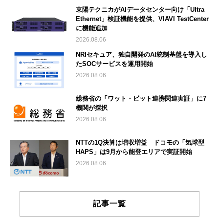
東陽テクニカがAIデータセンター向け「Ultra
Ethernet」検証機能を提供、VIAVI TestCenter
に機能追加
2026.08.06
NRIセキュア、独自開発のAI統制基盤を導入し
たSOCサービスを運用開始
2026.08.06
総務省の「ワット・ビット連携関連実証」に7
機関が採択
2026.08.06
NTTの1Q決算は増収増益 ドコモの「気球型
HAPS」は9月から能登エリアで実証開始
2026.08.06
記事一覧