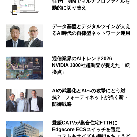
任せ! eIMでマルチプロファイルを
動的に切り替え
データ基盤とデジタルツインが支え
るAI時代の自律型ネットワーク運用
通信業界のAIトレンド2026 ―
NVIDIA 1000社超調査が捉えた「転
換点」
AIの武器化とAIへの攻撃にどう対
抗? フォーティネットが描く新・
防御戦略
愛媛CATVが集合住宅FTTHに
Edgecore ECSスイッチを選定
「コストもサイズも機能もちょうど