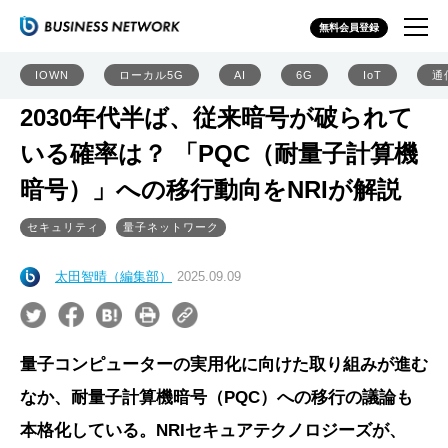
無料会員登録
IOWN
ローカル5G
AI
6G
IoT
通
2030年代半ば、従来暗号が破られて
いる確率は？ 「PQC（耐量子計算機
暗号）」への移行動向をNRIが解説
セキュリティ
量子ネットワーク
太田智晴（編集部）
2025.09.09
量子コンピューターの実用化に向けた取り組みが進む
なか、耐量子計算機暗号（PQC）への移行の議論も
本格化している。NRIセキュアテクノロジーズが、