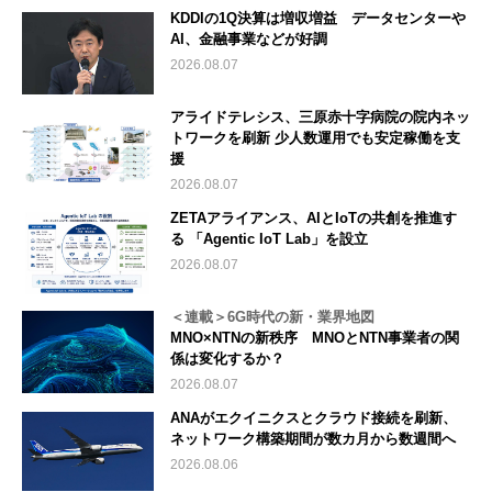
KDDIの1Q決算は増収増益 データセンターや
AI、金融事業などが好調
2026.08.07
アライドテレシス、三原赤十字病院の院内ネッ
トワークを刷新 少人数運用でも安定稼働を支
援
2026.08.07
ZETAアライアンス、AIとIoTの共創を推進す
る 「Agentic IoT Lab」を設立
2026.08.07
＜連載＞6G時代の新・業界地図
MNO×NTNの新秩序 MNOとNTN事業者の関
係は変化するか？
2026.08.07
ANAがエクイニクスとクラウド接続を刷新、
ネットワーク構築期間が数カ月から数週間へ
2026.08.06