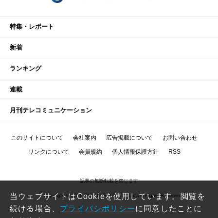
特集・レポート
新着
ランキング
連載
月刊テレコミュニケーション
このサイトについて
会社案内
広告掲載について
お問い合わせ
リンクについて
会員規約
個人情報保護方針
RSS
記事の無断転載を禁じます
当ウェブサイトはCookieを使用しています。閲覧を
Copyright © 2026 RIC TELECOM Co.,Ltd. All Rights Reserved.
続ける場合、
プライバシポリシー
に同意したことに