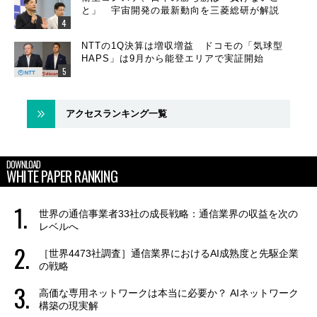
と」 宇宙開発の最新動向を三菱総研が解説
NTTの1Q決算は増収増益 ドコモの「気球型
HAPS」は9月から能登エリアで実証開始
アクセスランキング一覧
DOWNLOAD
WHITE PAPER RANKING
世界の通信事業者33社の成長戦略：通信業界の収益を次の
レベルへ
［世界4473社調査］通信業界におけるAI成熟度と先駆企業
の戦略
高価な専用ネットワークは本当に必要か？ AIネットワーク
構築の現実解