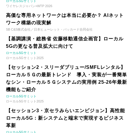
ローカル5Gサミット
ワイヤレスジャパン×WTP 2026
高価な専用ネットワークは本当に必要か？ AIネット
ワーク構築の現実解
SB C&S株式会社／日本ヒューレット・パッカード合同会社
【基調講演・総務省 佐藤移動通信企画官】ローカル
5Gの更なる普及拡大に向けて
ローカル5Gサミット
ローカル5Gサミット2025
【セッション2・スリーダブリュー/SMFLレンタル】
ローカル５Ｇの最新トレンド 導入・実装が一番簡単
なシン・ローカル５Ｇシステムの実用例 25-26年最新
機能もご紹介
ローカル5Gサミット
ローカル5Gサミット2025
【セッション3・京セラみらいエンビジョン】高性能
ローカル5G：新システムと端末で実現するビジネス
革新
ローカル5Gサミット