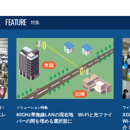
FEATURE
特集
結！
ソリューション特集
ワイ
スレ
60GHz帯無線LANの現在地 Wi-Fiと光ファイ
XG
バーの間を埋める選択肢に
W
介