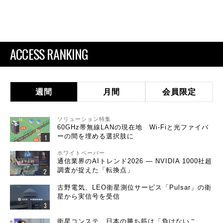
ACCESS RANKING
週間
月間
会員限定
ソリューション特集
60GHz帯無線LANの現在地 Wi-Fiと光ファイバ
ーの間を埋める選択肢に
ホワイトペーパー
通信業界のAIトレンド2026 ― NVIDIA 1000社超
調査が捉えた「転換点」
古野電気、LEO衛星測位サービス「Pulsar」の衛
星から実信号を受信
衛星コンステ、日本の勝ち筋は「負けないこ