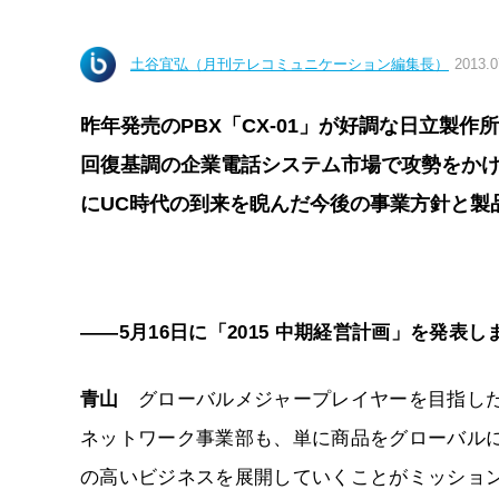
土谷宜弘（月刊テレコミュニケーション編集長）
2013.0
昨年発売のPBX「CX-01」が好調な日立製作所
回復基調の企業電話システム市場で攻勢をか
にUC時代の到来を睨んだ今後の事業方針と製
――5月16日に「2015 中期経営計画」を発
青山
グローバルメジャープレイヤーを目指した
ネットワーク事業部も、単に商品をグローバル
の高いビジネスを展開していくことがミッショ