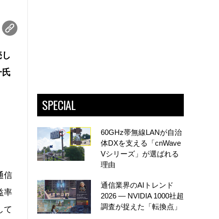
売し
一氏
SPECIAL
60GHz帯無線LANが自治
体DXを支える「cnWave
Vシリーズ」が選ばれる
理由
通信
通信業界のAIトレンド
益率
2026 ― NVIDIA 1000社超
調査が捉えた「転換点」
して