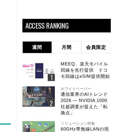
ACCESS RANKING
週間
月間
会員限定
MEEQ、楽天モバイル
回線を先行提供 ドコ
モ回線はeSIM提供開始
ホワイトペーパー
通信業界のAIトレンド
2026 ― NVIDIA 1000
社超調査が捉えた「転
換点」
ソリューション特集
60GHz帯無線LANの現