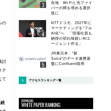
在地 Wi-Fiと光ファイ
バーの間を埋める選択
肢に
ルの
NTTドコモ、2027年に
マーケティングを“フル
AI化”へ 「現場社員も
納得の切れ味鋭いAIエ
ージェント作る」
JR東日本、“新
Suica”のデータ連携基
検討
盤にConfluent採用
ステ
えて
アクセスランキング一覧
DOWNLOAD
継続
WHITE PAPER RANKING