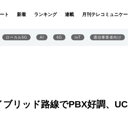
ート
新着
ランキング
連載
月刊テレコミュニケー
ローカル5G
AI
6G
IoT
通信事業者向け
ブリッド路線でPBX好調、U