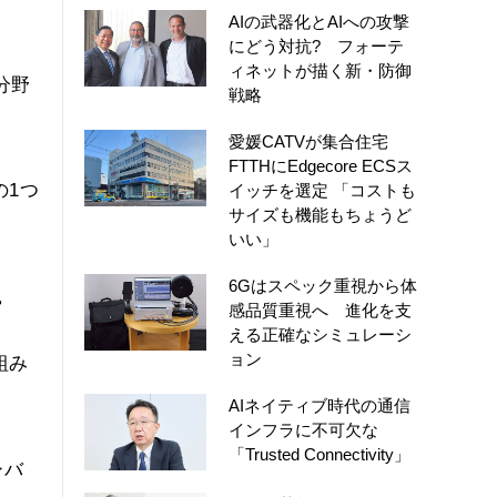
AIの武器化とAIへの攻撃
にどう対抗? フォーテ
ィネットが描く新・防御
長分野
戦略
愛媛CATVが集合住宅
FTTHにEdgecore ECSス
の1つ
イッチを選定 「コストも
サイズも機能もちょうど
いい」
6Gはスペック重視から体
。
感品質重視へ 進化を支
える正確なシミュレーシ
ョン
組み
AIネイティブ時代の通信
インフラに不可欠な
「Trusted Connectivity」
ーバ