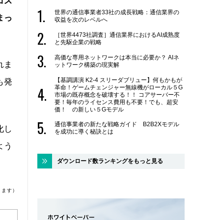
コス
世界の通信事業者33社の成長戦略：通信業界の
まっ
収益を次のレベルへ
［世界4473社調査］通信業界におけるAI成熟度
と先駆企業の戦略
高価な専用ネットワークは本当に必要か？ AIネ
れま
ットワーク構築の現実解
【基調講演 K2-4 スリーダブリュー】何もかもが
も発
革命！ゲームチェンジャー無線機がローカル５G
市場の既存概念を破壊する！！ コアサーバー不
要！毎年のライセンス費用も不要！でも、超安
価！ の新しい５Gモデル
通信事業者の新たな戦略ガイド B2B2Xモデル
化し
を成功に導く秘訣とは
よう
ダウンロード数ランキングをもっと見る
ります）