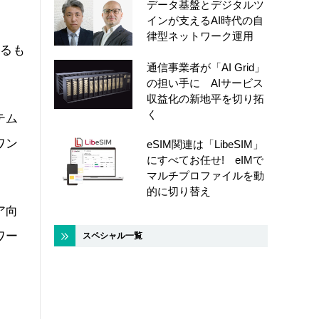
データ基盤とデジタルツ
インが支えるAI時代の自
律型ネットワーク運用
わるも
通信事業者が「AI Grid」
の担い手に AIサービス
収益化の新地平を切り拓
く
テム
ワン
eSIM関連は「LibeSIM」
にすべてお任せ! eIMで
マルチプロファイルを動
的に切り替え
ア向
ワー
スペシャル一覧