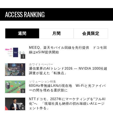
ACCESS RANKING
週間
月間
会員限定
MEEQ、楽天モバイル回線を先行提供 ドコモ回
線はeSIM提供開始
ホワイトペーパー
通信業界のAIトレンド2026 ― NVIDIA 1000社超
調査が捉えた「転換点」
ソリューション特集
60GHz帯無線LANの現在地 Wi-Fiと光ファイバ
ーの間を埋める選択肢に
NTTドコモ、2027年にマーケティングを“フルAI
化”へ 「現場社員も納得の切れ味鋭いAIエージ
ェント作る」