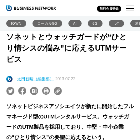
無料会員登録
IOWN
ローカル5G
AI
6G
IoT
通
ソネットとウォッチガードが“ひと
り情シスの悩み”に応えるUTMサー
ビス
太田智晴（編集部）
2013.07.22
ソネットビジネスアソシエイツが新たに開始したフル
マネージド型のUTMレンタルサービス。ウォッチガ
ードのUTM製品を採用しており、中堅・中小企業
の“ひとり情シス”の要望に応えるという。