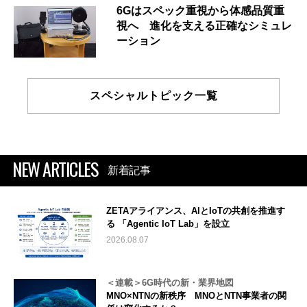
6Gはスペック重視から体感品質重
視へ 進化を支える正確なシミュレ
ーション
スペシャルトピック一覧
NEW ARTICLES
新着記事
ZETAアライアンス、AIとIoTの共創を推進す
る 「Agentic IoT Lab」を設立
2026.08.07
＜連載＞6G時代の新・業界地図
MNO×NTNの新秩序 MNOとNTN事業者の関