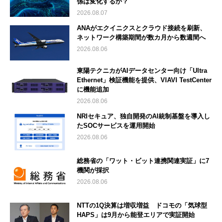
係は変化するか？
2026.08.07
ANAがエクイニクスとクラウド接続を刷新、
ネットワーク構築期間が数カ月から数週間へ
2026.08.06
東陽テクニカがAIデータセンター向け「Ultra
Ethernet」検証機能を提供、VIAVI TestCenter
に機能追加
2026.08.06
NRIセキュア、独自開発のAI統制基盤を導入し
たSOCサービスを運用開始
2026.08.06
総務省の「ワット・ビット連携関連実証」に7
機関が採択
2026.08.06
NTTの1Q決算は増収増益 ドコモの「気球型
HAPS」は9月から能登エリアで実証開始