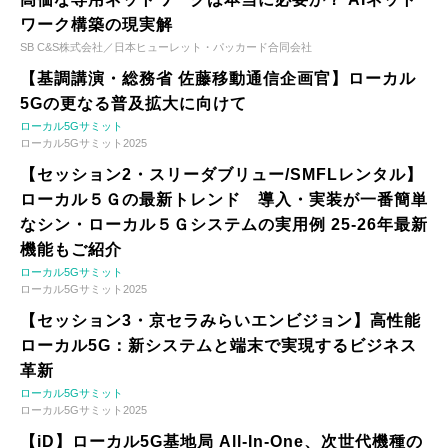
ワーク構築の現実解
SB C&S株式会社／日本ヒューレット・パッカード合同会社
【基調講演・総務省 佐藤移動通信企画官】ローカル
5Gの更なる普及拡大に向けて
ローカル5Gサミット
ローカル5Gサミット2025
【セッション2・スリーダブリュー/SMFLレンタル】
ローカル５Ｇの最新トレンド 導入・実装が一番簡単
なシン・ローカル５Ｇシステムの実用例 25-26年最新
機能もご紹介
ローカル5Gサミット
ローカル5Gサミット2025
【セッション3・京セラみらいエンビジョン】高性能
ローカル5G：新システムと端末で実現するビジネス
革新
ローカル5Gサミット
ローカル5Gサミット2025
【iD】ローカル5G基地局 All-In-One、次世代機種の