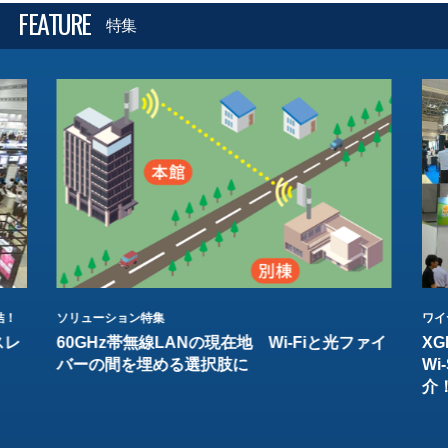
FEATURE
特集
結！
ソリューション特集
ワイ
スレ
60GHz帯無線LANの現在地 Wi-Fiと光ファイ
XG
バーの間を埋める選択肢に
W
介