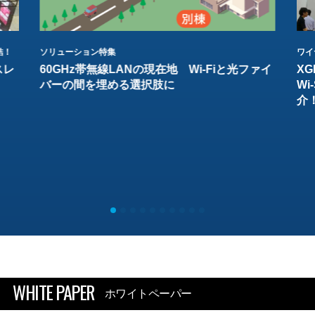
結！
ソリューション特集
ワイ
スレ
60GHz帯無線LANの現在地 Wi-Fiと光ファイ
XG
バーの間を埋める選択肢に
W
介
WHITE PAPER
ホワイトペーパー