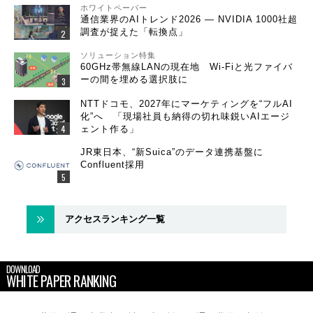
ホワイトペーパー
通信業界のAIトレンド2026 ― NVIDIA 1000社超
調査が捉えた「転換点」
ソリューション特集
60GHz帯無線LANの現在地 Wi-Fiと光ファイバ
ーの間を埋める選択肢に
NTTドコモ、2027年にマーケティングを“フルAI
化”へ 「現場社員も納得の切れ味鋭いAIエージ
ェント作る」
JR東日本、“新Suica”のデータ連携基盤に
Confluent採用
アクセスランキング一覧
DOWNLOAD
WHITE PAPER RANKING