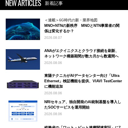
NEW ARTICLES
新着記事
＜連載＞6G時代の新・業界地図
MNO×NTNの新秩序 MNOとNTN事業者の関
係は変化するか？
2026.08.07
ANAがエクイニクスとクラウド接続を刷新、
ネットワーク構築期間が数カ月から数週間へ
2026.08.06
東陽テクニカがAIデータセンター向け「Ultra
Ethernet」検証機能を提供、VIAVI TestCenter
に機能追加
2026.08.06
NRIセキュア、独自開発のAI統制基盤を導入し
たSOCサービスを運用開始
2026.08.06
総務省の「ワット・ビット連携関連実証」に7