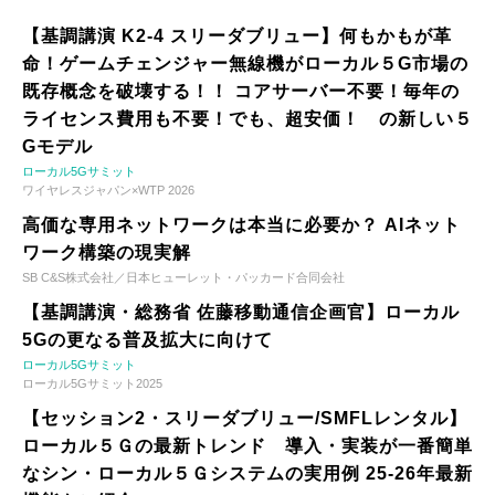
【基調講演 K2-4 スリーダブリュー】何もかもが革
命！ゲームチェンジャー無線機がローカル５G市場の
既存概念を破壊する！！ コアサーバー不要！毎年の
ライセンス費用も不要！でも、超安価！ の新しい５
Gモデル
ローカル5Gサミット
ワイヤレスジャパン×WTP 2026
高価な専用ネットワークは本当に必要か？ AIネット
ワーク構築の現実解
SB C&S株式会社／日本ヒューレット・パッカード合同会社
【基調講演・総務省 佐藤移動通信企画官】ローカル
5Gの更なる普及拡大に向けて
ローカル5Gサミット
ローカル5Gサミット2025
【セッション2・スリーダブリュー/SMFLレンタル】
ローカル５Ｇの最新トレンド 導入・実装が一番簡単
なシン・ローカル５Ｇシステムの実用例 25-26年最新