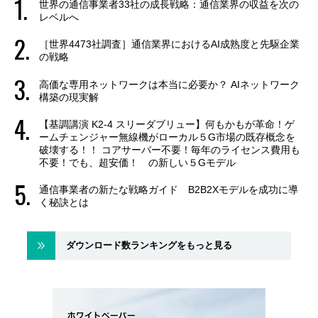
世界の通信事業者33社の成長戦略：通信業界の収益を次の
レベルへ
［世界4473社調査］通信業界におけるAI成熟度と先駆企業
の戦略
高価な専用ネットワークは本当に必要か？ AIネットワーク
構築の現実解
【基調講演 K2-4 スリーダブリュー】何もかもが革命！ゲ
ームチェンジャー無線機がローカル５G市場の既存概念を
破壊する！！ コアサーバー不要！毎年のライセンス費用も
不要！でも、超安価！ の新しい５Gモデル
通信事業者の新たな戦略ガイド B2B2Xモデルを成功に導
く秘訣とは
ダウンロード数ランキングをもっと見る