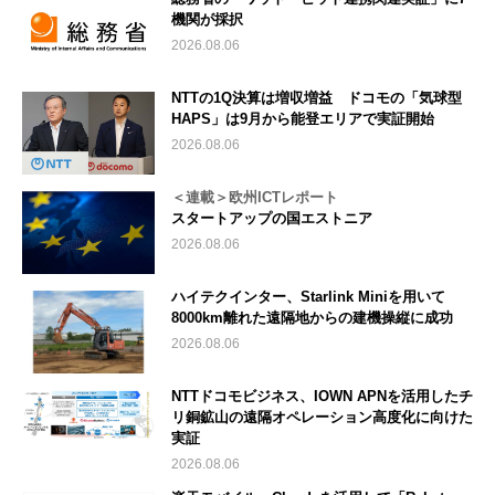
機関が採択
2026.08.06
NTTの1Q決算は増収増益 ドコモの「気球型
HAPS」は9月から能登エリアで実証開始
2026.08.06
＜連載＞欧州ICTレポート
スタートアップの国エストニア
2026.08.06
ハイテクインター、Starlink Miniを用いて
8000km離れた遠隔地からの建機操縦に成功
2026.08.06
NTTドコモビジネス、IOWN APNを活用したチ
リ銅鉱山の遠隔オペレーション高度化に向けた
実証
2026.08.06