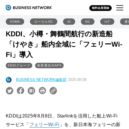
無料会員登録
IOWN
ローカル5G
AI
6G
IoT
通
KDDI、小樽・舞鶴間航行の新造船
「けやき」船内全域に「フェリーWi-
Fi」導入
KDDIグループ
衛星通信/HAPS
BUSINESS NETWORK編集部
2025.08.08
KDDIは2025年8月8日、Starlinkを活用した船上Wi-Fi
サービス「
フェリーWi-Fi
」を、新日本海フェリーの新