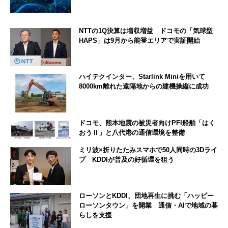
NTTの1Q決算は増収増益 ドコモの「気球型
HAPS」は9月から能登エリアで実証開始
ハイテクインター、Starlink Miniを用いて
8000km離れた遠隔地からの建機操縦に成功
ドコモ、熊本地震の被災者向けPFI船舶「はく
おうⅡ」と八代港の通信環境を整備
ミリ波×折りたたみスマホで50人同時の3Dライ
ブ KDDIが普及の好循環を狙う
ローソンとKDDI、団地再生に挑む「ハッピー
ローソンタウン」を開業 通信・AIで地域の暮
らしを支援