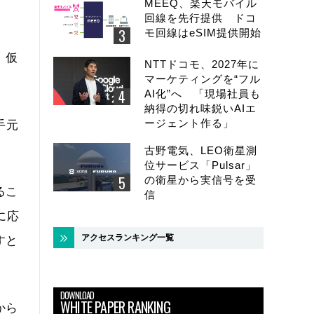
MEEQ、楽天モバイル
回線を先行提供 ドコ
モ回線はeSIM提供開始
。仮
NTTドコモ、2027年に
マーケティングを“フル
AI化”へ 「現場社員も
納得の切れ味鋭いAIエ
ージェント作る」
手元
古野電気、LEO衛星測
位サービス「Pulsar」
の衛星から実信号を受
るこ
信
に応
アクセスランキング一覧
すと
DOWNLOAD
WHITE PAPER RANKING
から