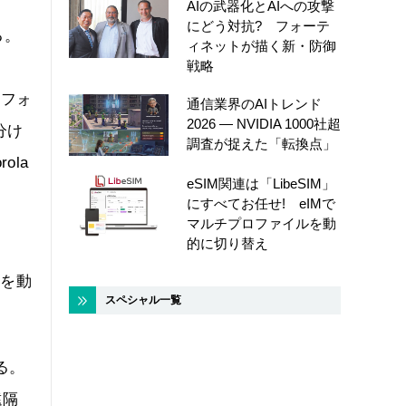
AIの武器化とAIへの攻撃
にどう対抗? フォーテ
る。
ィネットが描く新・防御
戦略
トフォ
通信業界のAIトレンド
2026 ― NVIDIA 1000社超
分け
調査が捉えた「転換点」
la
eSIM関連は「LibeSIM」
にすべてお任せ! eIMで
マルチプロファイルを動
的に切り替え
”を動
スペシャル一覧
る。
遠隔