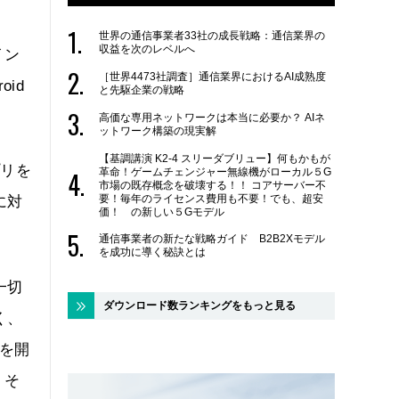
世界の通信事業者33社の成長戦略：通信業界の
収益を次のレベルへ
イン
［世界4473社調査］通信業界におけるAI成熟度
id
と先駆企業の戦略
高価な専用ネットワークは本当に必要か？ AIネ
ットワーク構築の現実解
【基調講演 K2-4 スリーダブリュー】何もかもが
プリを
革命！ゲームチェンジャー無線機がローカル５G
市場の既存概念を破壊する！！ コアサーバー不
要！毎年のライセンス費用も不要！でも、超安
に対
価！ の新しい５Gモデル
通信事業者の新たな戦略ガイド B2B2Xモデル
を成功に導く秘訣とは
一切
ダウンロード数ランキングをもっと見る
く、
eを開
。そ