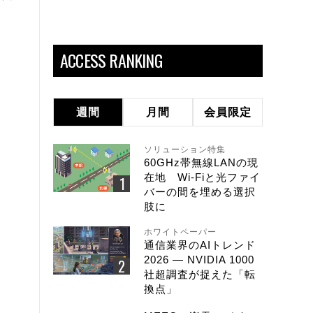
ACCESS RANKING
週間
月間
会員限定
ソリューション特集
60GHz帯無線LANの現
在地 Wi-Fiと光ファイ
バーの間を埋める選択
肢に
ホワイトペーパー
通信業界のAIトレンド
2026 ― NVIDIA 1000
社超調査が捉えた「転
換点」