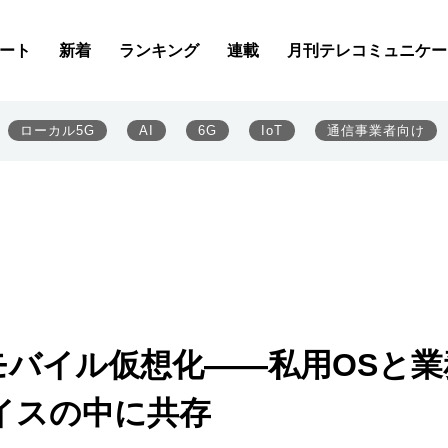
ート
新着
ランキング
連載
月刊テレコミュニケー
ローカル5G
AI
6G
IoT
通信事業者向け
モバイル仮想化――私用OSと業
イスの中に共存