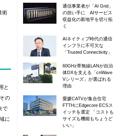
通信事業者が「AI Grid」
技術
の担い手に AIサービス
収益化の新地平を切り拓
く
AIネイティブ時代の通信
インフラに不可欠な
「Trusted Connectivity」
60GHz帯無線LANが自治
体DXを支える「cnWave
Vシリーズ」が選ばれる
理由
用と
その
愛媛CATVが集合住宅
FTTHにEdgecore ECSス
決で
イッチを選定 「コストも
サイズも機能もちょうど
域に
いい」