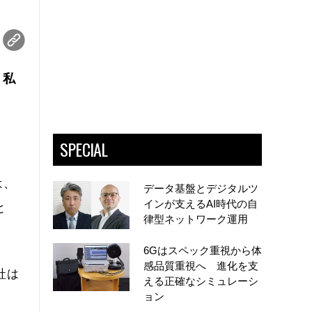
。私
SPECIAL
は、
データ基盤とデジタルツ
インが支えるAI時代の自
と
律型ネットワーク運用
6Gはスペック重視から体
感品質重視へ 進化を支
社は
える正確なシミュレーシ
ョン