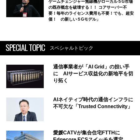
ゲームチェンジャー無線機がローカル５G市場
の既存概念を破壊する！！ コアサーバー不
要！毎年のライセンス費用も不要！でも、超安
価！ の新しい５Gモデル」
SPECIAL TOPIC
スペシャルトピック
通信事業者が「AI Grid」の担い手
に AIサービス収益化の新地平を切
り拓く
AIネイティブ時代の通信インフラに
不可欠な「Trusted Connectivity」
愛媛CATVが集合住宅FTTHに
Edgecore ECSスイッチを選定