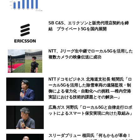
SB C&S、エリクソンと販売代理店契約を締
結 プライベート5Gを国内展開
NTT、Jリーグ生中継でローカル5Gを活用した
複数カメラの映像伝送に成功
NTTドコモビジネス 北海道支社長 蛭間氏「ロ
ーカル5Gを活用した除雪車両の遠隔監視・制
御による省力化・自動化への挑戦 ―稚内空港
実証における技術的課題とその解決―」
広島ガス 河野氏「ローカル5Gと自律走行ロボ
ットによるスマート保安実現に向けた取組み」
スリーダブリュー 植田氏「何もかもが革命！