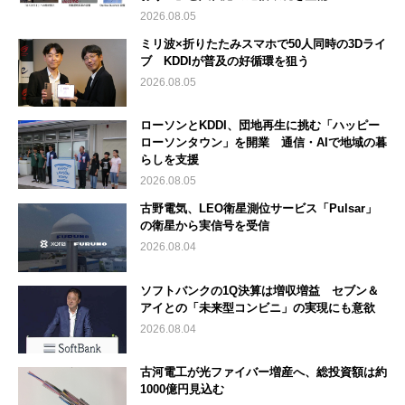
2026.08.05
ミリ波×折りたたみスマホで50人同時の3Dライ
ブ KDDIが普及の好循環を狙う
2026.08.05
ローソンとKDDI、団地再生に挑む「ハッピー
ローソンタウン」を開業 通信・AIで地域の暮
らしを支援
2026.08.05
古野電気、LEO衛星測位サービス「Pulsar」
の衛星から実信号を受信
2026.08.04
ソフトバンクの1Q決算は増収増益 セブン＆
アイとの「未来型コンビニ」の実現にも意欲
2026.08.04
古河電工が光ファイバー増産へ、総投資額は約
1000億円見込む