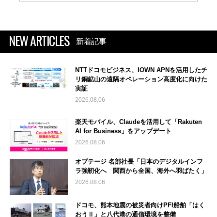
NEW ARTICLES
新着記事
NTTドコモビジネス、IOWN APNを活用したチ
リ銅鉱山の遠隔オペレーション高度化に向けた
実証
2026.08.06
楽天モバイル、Claudeを活用して「Rakuten
AI for Business」をアップデート
2026.08.06
オプテージ 名部社長「日本のデジタルインフ
ラ強靭化へ 関西から全国、海外へ羽ばたく」
2026.08.06
ドコモ、熊本地震の被災者向けPFI船舶「はく
おうⅡ」と八代港の通信環境を整備