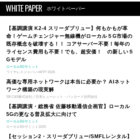
WHITE PAPER
ホワイトペーパー
【基調講演 K2-4 スリーダブリュー】何もかもが革
命！ゲームチェンジャー無線機がローカル５G市場の
既存概念を破壊する！！ コアサーバー不要！毎年の
ライセンス費用も不要！でも、超安価！ の新しい５
Gモデル
ローカル5Gサミット
ワイヤレスジャパン×WTP 2026
高価な専用ネットワークは本当に必要か？ AIネット
ワーク構築の現実解
SB C&S株式会社／日本ヒューレット・パッカード合同会社
【基調講演・総務省 佐藤移動通信企画官】ローカル
5Gの更なる普及拡大に向けて
ローカル5Gサミット
ローカル5Gサミット2025
【セッション2・スリーダブリュー/SMFLレンタル】