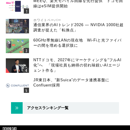
MEEQ、楽天モバイル回線を先行提供 ドコモ回
線はeSIM提供開始
ホワイトペーパー
通信業界のAIトレンド2026 ― NVIDIA 1000社超
調査が捉えた「転換点」
60GHz帯無線LANの現在地 Wi-Fiと光ファイバ
ーの間を埋める選択肢に
NTTドコモ、2027年にマーケティングを“フルAI
化”へ 「現場社員も納得の切れ味鋭いAIエージ
ェント作る」
JR東日本、“新Suica”のデータ連携基盤に
Confluent採用
アクセスランキング一覧
DOWNLOAD