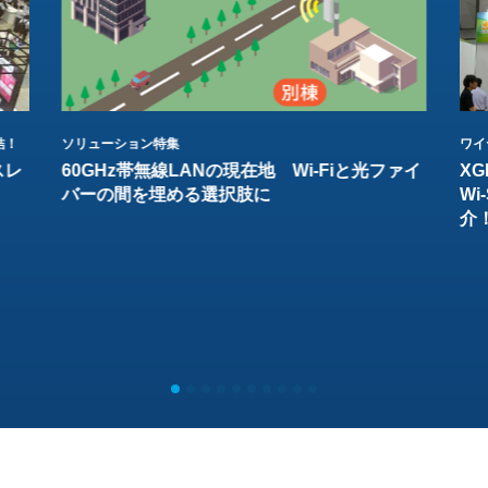
結！
ソリューション特集
ワイ
スレ
60GHz帯無線LANの現在地 Wi-Fiと光ファイ
XG
バーの間を埋める選択肢に
W
介