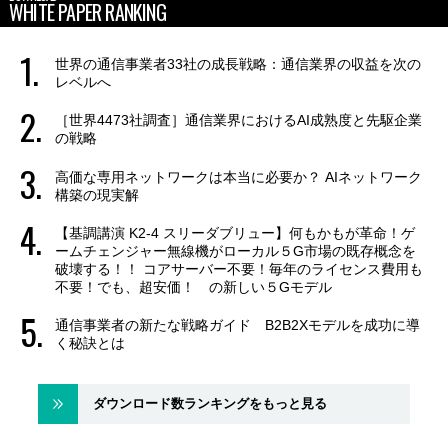
WHITE PAPER RANKING
世界の通信事業者33社の成長戦略：通信業界の収益を次の
レベルへ
［世界4473社調査］通信業界におけるAI成熟度と先駆企業
の戦略
高価な専用ネットワークは本当に必要か？ AIネットワーク
構築の現実解
【基調講演 K2-4 スリーダブリュー】何もかもが革命！ゲ
ームチェンジャー無線機がローカル５G市場の既存概念を
破壊する！！ コアサーバー不要！毎年のライセンス費用も
不要！でも、超安価！ の新しい５Gモデル
通信事業者の新たな戦略ガイド B2B2Xモデルを成功に導
く秘訣とは
ダウンロード数ランキングをもっと見る