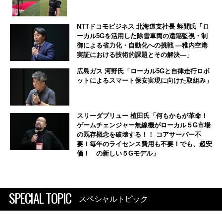
NTTドコモビジネス 北海道支社長 蛭間氏「ロ
ーカル5Gを活用した除雪車両の遠隔監視・制
御による省力化・自動化への挑戦 ―稚内空港
実証における技術的課題とその解決―」
広島ガス 河野氏「ローカル5Gと自律走行ロボ
ットによるスマート保安実現に向けた取組み」
スリーダブリュー 植田氏「何もかもが革命！
ゲームチェンジャー無線機がローカル５G市場
の既存概念を破壊する！！ コアサーバー不
要！毎年のライセンス費用も不要！でも、超安
価！ の新しい５Gモデル」
SPECIAL TOPIC
スペシャルトピック