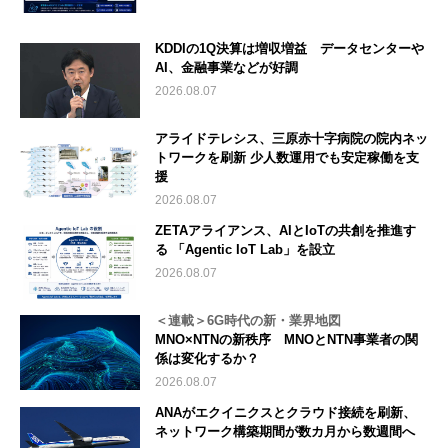
KDDIの1Q決算は増収増益 データセンターや
AI、金融事業などが好調
2026.08.07
アライドテレシス、三原赤十字病院の院内ネッ
トワークを刷新 少人数運用でも安定稼働を支
援
2026.08.07
ZETAアライアンス、AIとIoTの共創を推進す
る 「Agentic IoT Lab」を設立
2026.08.07
＜連載＞6G時代の新・業界地図
MNO×NTNの新秩序 MNOとNTN事業者の関
係は変化するか？
2026.08.07
ANAがエクイニクスとクラウド接続を刷新、
ネットワーク構築期間が数カ月から数週間へ