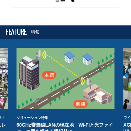
記事一覧
FEATURE
特集
結！
ソリューション特集
ワイ
スレ
60GHz帯無線LANの現在地 Wi-Fiと光ファイ
XG