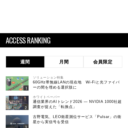
ACCESS RANKING
週間
月間
会員限定
ソリューション特集
60GHz帯無線LANの現在地 Wi-Fiと光ファイバ
ーの間を埋める選択肢に
ホワイトペーパー
通信業界のAIトレンド2026 ― NVIDIA 1000社超
調査が捉えた「転換点」
古野電気、LEO衛星測位サービス「Pulsar」の衛
星から実信号を受信