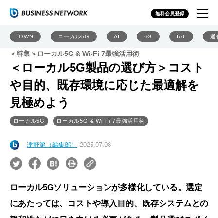
無料会員登録
IOWN
ローカル5G
AI
6G
IoT
通
＜特集＞ローカル5G & Wi-Fi 7最強活用術
＜ローカル5G製品の選び方＞コスト
や目的、既存環境に応じた最適解を
見極めよう
ローカル5G
ローカル5G & Wi-Fi 7最強活用術
津野篤（編集部）
2025.07.08
ローカル5Gソリューションが多様化している。選定
にあたっては、コストや導入目的、既存システムとの