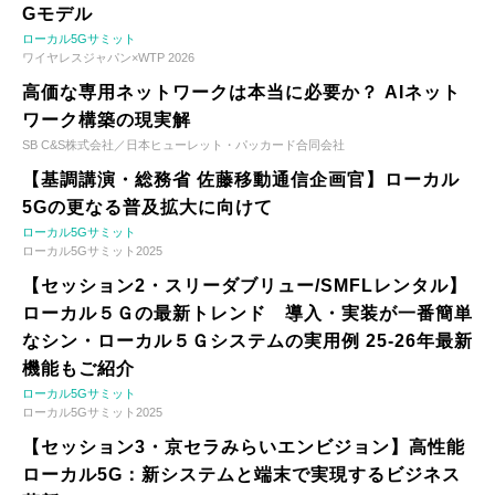
Gモデル
ローカル5Gサミット
ワイヤレスジャパン×WTP 2026
高価な専用ネットワークは本当に必要か？ AIネット
ワーク構築の現実解
SB C&S株式会社／日本ヒューレット・パッカード合同会社
【基調講演・総務省 佐藤移動通信企画官】ローカル
5Gの更なる普及拡大に向けて
ローカル5Gサミット
ローカル5Gサミット2025
【セッション2・スリーダブリュー/SMFLレンタル】
ローカル５Ｇの最新トレンド 導入・実装が一番簡単
なシン・ローカル５Ｇシステムの実用例 25-26年最新
機能もご紹介
ローカル5Gサミット
ローカル5Gサミット2025
【セッション3・京セラみらいエンビジョン】高性能
ローカル5G：新システムと端末で実現するビジネス