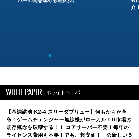
バーの間を埋める選択肢に
W
介
WHITE PAPER
ホワイトペーパー
【基調講演 K2-4 スリーダブリュー】何もかもが革
命！ゲームチェンジャー無線機がローカル５G市場の
既存概念を破壊する！！ コアサーバー不要！毎年の
ライセンス費用も不要！でも、超安価！ の新しい５