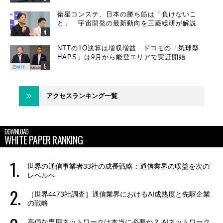
衛星コンステ、日本の勝ち筋は「負けないこ
と」 宇宙開発の最新動向を三菱総研が解説
NTTの1Q決算は増収増益 ドコモの「気球型
HAPS」は9月から能登エリアで実証開始
アクセスランキング一覧
DOWNLOAD
WHITE PAPER RANKING
世界の通信事業者33社の成長戦略：通信業界の収益を次の
レベルへ
［世界4473社調査］通信業界におけるAI成熟度と先駆企業
の戦略
高価な専用ネットワークは本当に必要か？ AIネットワーク