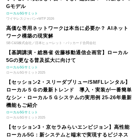
Gモデル
ローカル5Gサミット
ワイヤレスジャパン×WTP 2026
高価な専用ネットワークは本当に必要か？ AIネット
ワーク構築の現実解
SB C&S株式会社／日本ヒューレット・パッカード合同会社
【基調講演・総務省 佐藤移動通信企画官】ローカル
5Gの更なる普及拡大に向けて
ローカル5Gサミット
ローカル5Gサミット2025
【セッション2・スリーダブリュー/SMFLレンタル】
ローカル５Ｇの最新トレンド 導入・実装が一番簡単
なシン・ローカル５Ｇシステムの実用例 25-26年最新
機能もご紹介
ローカル5Gサミット
ローカル5Gサミット2025
【セッション3・京セラみらいエンビジョン】高性能
ローカル5G：新システムと端末で実現するビジネス