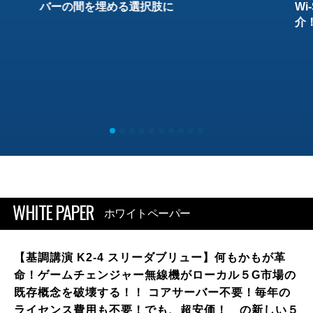
バーの間を埋める選択肢に
W
介
WHITE PAPER
ホワイトペーパー
【基調講演 K2-4 スリーダブリュー】何もかもが革
命！ゲームチェンジャー無線機がローカル５G市場の
既存概念を破壊する！！ コアサーバー不要！毎年の
ライセンス費用も不要！でも、超安価！ の新しい５