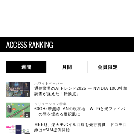
ACCESS RANKING
週間
月間
会員限定
ホワイトペーパー
通信業界のAIトレンド2026 ― NVIDIA 1000社超
調査が捉えた「転換点」
ソリューション特集
60GHz帯無線LANの現在地 Wi-Fiと光ファイバ
ーの間を埋める選択肢に
MEEQ、楽天モバイル回線を先行提供 ドコモ回
線はeSIM提供開始