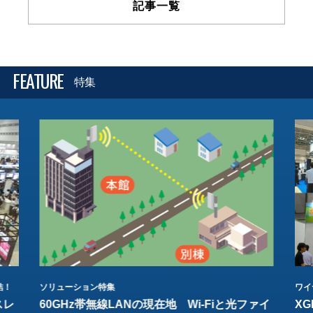
記事一覧
FEATURE
特集
結！
ソリューション特集
ワイ
スレ
60GHz帯無線LANの現在地 Wi-Fiと光ファイ
XG