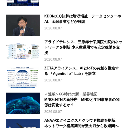
KDDIの1Q決算は増収増益 データセンターや
AI、金融事業などが好調
2026.08.07
アライドテレシス、三原赤十字病院の院内ネッ
トワークを刷新 少人数運用でも安定稼働を支
援
2026.08.07
ZETAアライアンス、AIとIoTの共創を推進す
る 「Agentic IoT Lab」を設立
2026.08.07
＜連載＞6G時代の新・業界地図
MNO×NTNの新秩序 MNOとNTN事業者の関
係は変化するか？
2026.08.07
ANAがエクイニクスとクラウド接続を刷新、
ネットワーク構築期間が数カ月から数週間へ