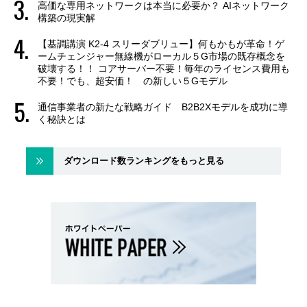
高価な専用ネットワークは本当に必要か？ AIネットワーク
構築の現実解
【基調講演 K2-4 スリーダブリュー】何もかもが革命！ゲ
ームチェンジャー無線機がローカル５G市場の既存概念を
破壊する！！ コアサーバー不要！毎年のライセンス費用も
不要！でも、超安価！ の新しい５Gモデル
通信事業者の新たな戦略ガイド B2B2Xモデルを成功に導
く秘訣とは
ダウンロード数ランキングをもっと見る