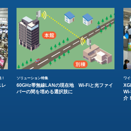
結！
ソリューション特集
ワイ
スレ
60GHz帯無線LANの現在地 Wi-Fiと光ファイ
XG
バーの間を埋める選択肢に
W
介