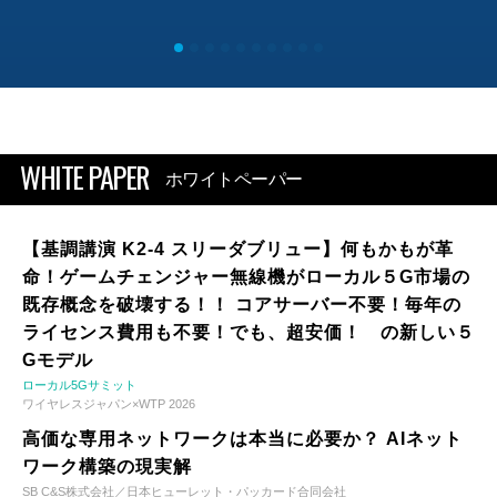
WHITE PAPER
ホワイトペーパー
【基調講演 K2-4 スリーダブリュー】何もかもが革
命！ゲームチェンジャー無線機がローカル５G市場の
既存概念を破壊する！！ コアサーバー不要！毎年の
ライセンス費用も不要！でも、超安価！ の新しい５
Gモデル
ローカル5Gサミット
ワイヤレスジャパン×WTP 2026
高価な専用ネットワークは本当に必要か？ AIネット
ワーク構築の現実解
SB C&S株式会社／日本ヒューレット・パッカード合同会社