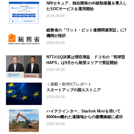
NRIセキュア、独自開発のAI統制基盤を導入し
たSOCサービスを運用開始
2026.08.06
総務省の「ワット・ビット連携関連実証」に7
機関が採択
2026.08.06
NTTの1Q決算は増収増益 ドコモの「気球型
HAPS」は9月から能登エリアで実証開始
2026.08.06
＜連載＞欧州ICTレポート
スタートアップの国エストニア
2026.08.06
ハイテクインター、Starlink Miniを用いて
8000km離れた遠隔地からの建機操縦に成功
2026.08.06