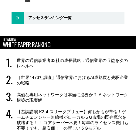
アクセスランキング一覧
DOWNLOAD
WHITE PAPER RANKING
世界の通信事業者33社の成長戦略：通信業界の収益を次の
レベルへ
［世界4473社調査］通信業界におけるAI成熟度と先駆企業
の戦略
高価な専用ネットワークは本当に必要か？ AIネットワーク
構築の現実解
【基調講演 K2-4 スリーダブリュー】何もかもが革命！ゲ
ームチェンジャー無線機がローカル５G市場の既存概念を
破壊する！！ コアサーバー不要！毎年のライセンス費用も
不要！でも、超安価！ の新しい５Gモデル