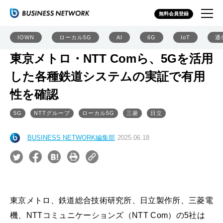
無料会員登録
IOWN
ローカル5G
AI
6G
IoT
通
東京メトロ・NTT Comら、5Gを活用
した各種鉄道システムの実証で有用
性を確認
5G
NTTグループ
ローカル5G
三菱
日立
BUSINESS NETWORK編集部
2025.06.18
東京メトロ、鉄道総合技術研究所、日立製作所、三菱電
機、NTTコミュニケーションズ（NTT Com）の5社は