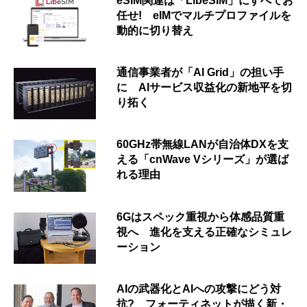
eSIM関連は「LibeSIM」にすべてお
任せ! eIMでマルチプロファイルを
動的に切り替え
通信事業者が「AI Grid」の担い手
に AIサービス収益化の新地平を切
り拓く
60GHz帯無線LANが自治体DXを支
える「cnWave Vシリーズ」が選ば
れる理由
6Gはスペック重視から体感品質重
視へ 進化を支える正確なシミュレ
ーション
AIの武器化とAIへの攻撃にどう対
抗? フォーティネットが描く新・