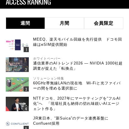
ACCESS RANKING
週間
月間
会員限定
MEEQ、楽天モバイル回線を先行提供 ドコモ回
線はeSIM提供開始
ホワイトペーパー
通信業界のAIトレンド2026 ― NVIDIA 1000社超
調査が捉えた「転換点」
ソリューション特集
60GHz帯無線LANの現在地 Wi-Fiと光ファイバ
ーの間を埋める選択肢に
NTTドコモ、2027年にマーケティングを“フルAI
化”へ 「現場社員も納得の切れ味鋭いAIエージ
ェント作る」
JR東日本、“新Suica”のデータ連携基盤に
Confluent採用