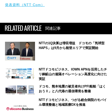
発表資料（NTT Com）
RELATED ARTICLE
関連記事
NTTの1Q決算は増収増益 ドコモの「気球型
HAPS」は9月から能登エリアで実証開始
NTTドコモビジネス、IOWN APNを活用したチ
リ銅鉱山の遠隔オペレーション高度化に向けた
実証
ドコモ、熊本地震の被災者向けPFI船舶「はく
おうⅡ」と八代港の通信環境を整備
NTTドコモビジネス、つがる総合病院のモバイ
ル環境整備と地域医療DXを推進