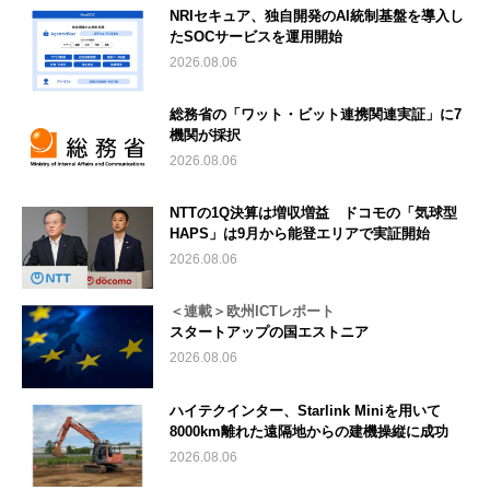
NRIセキュア、独自開発のAI統制基盤を導入し
たSOCサービスを運用開始
2026.08.06
総務省の「ワット・ビット連携関連実証」に7
機関が採択
2026.08.06
NTTの1Q決算は増収増益 ドコモの「気球型
HAPS」は9月から能登エリアで実証開始
2026.08.06
＜連載＞欧州ICTレポート
スタートアップの国エストニア
2026.08.06
ハイテクインター、Starlink Miniを用いて
8000km離れた遠隔地からの建機操縦に成功
2026.08.06