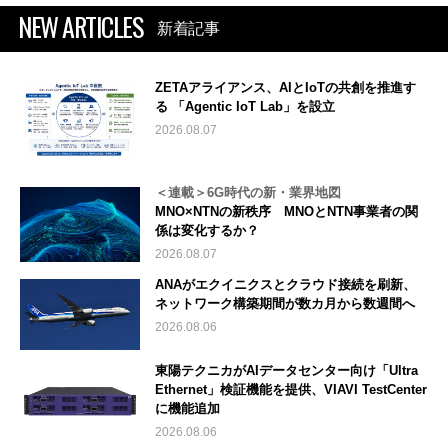
NEW ARTICLES
新着記事
ZETAアライアンス、AIとIoTの共創を推進す
る 「Agentic IoT Lab」を設立
2026.08.07
＜連載＞6G時代の新・業界地図
MNO×NTNの新秩序 MNOとNTN事業者の関
係は変化するか？
2026.08.07
ANAがエクイニクスとクラウド接続を刷新、
ネットワーク構築期間が数カ月から数週間へ
2026.08.06
東陽テクニカがAIデータセンター向け「Ultra
Ethernet」検証機能を提供、VIAVI TestCenter
に機能追加
2026.08.06