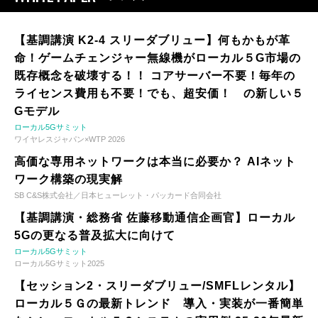
【基調講演 K2-4 スリーダブリュー】何もかもが革
命！ゲームチェンジャー無線機がローカル５G市場の
既存概念を破壊する！！ コアサーバー不要！毎年の
ライセンス費用も不要！でも、超安価！ の新しい５
Gモデル
ローカル5Gサミット
ワイヤレスジャパン×WTP 2026
高価な専用ネットワークは本当に必要か？ AIネット
ワーク構築の現実解
SB C&S株式会社／日本ヒューレット・パッカード合同会社
【基調講演・総務省 佐藤移動通信企画官】ローカル
5Gの更なる普及拡大に向けて
ローカル5Gサミット
ローカル5Gサミット2025
【セッション2・スリーダブリュー/SMFLレンタル】
ローカル５Ｇの最新トレンド 導入・実装が一番簡単