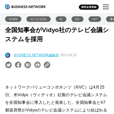
無料会員登録
IOWN
ローカル5G
AI
6G
IoT
通
全国知事会がVidyo社のテレビ会議シ
ステムを採用
BUSINESS NETWORK編集部
2013.04.25
ネットワークバリューコンポネンツ（NVC）は4月25
日、米Vidyo（ヴィディオ）社製のテレビ会議システム
を全国知事会に導入したと発表した。全国知事会と47
都道府県がVidyoのテレビ会議システムにより結ばれる