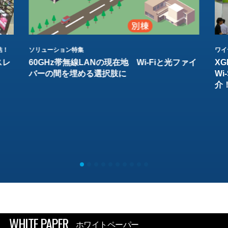
結！
ソリューション特集
ワイ
スレ
60GHz帯無線LANの現在地 Wi-Fiと光ファイ
XG
バーの間を埋める選択肢に
W
介
WHITE PAPER
ホワイトペーパー