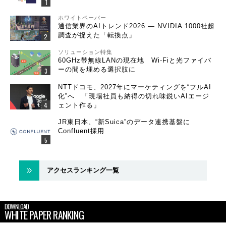
ホワイトペーパー
通信業界のAIトレンド2026 ― NVIDIA 1000社超
調査が捉えた「転換点」
ソリューション特集
60GHz帯無線LANの現在地 Wi-Fiと光ファイバ
ーの間を埋める選択肢に
NTTドコモ、2027年にマーケティングを“フルAI
化”へ 「現場社員も納得の切れ味鋭いAIエージ
ェント作る」
JR東日本、“新Suica”のデータ連携基盤に
Confluent採用
アクセスランキング一覧
DOWNLOAD
WHITE PAPER RANKING