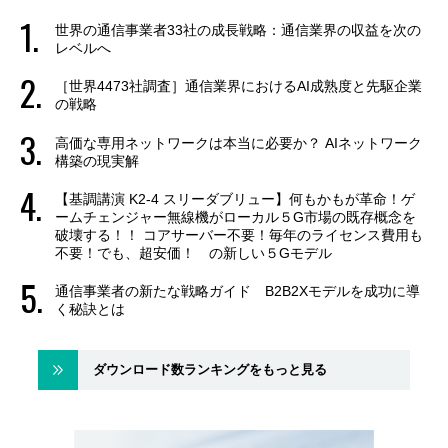
世界の通信事業者33社の成長戦略：通信業界の収益を次の
レベルへ
［世界4473社調査］通信業界におけるAI成熟度と先駆企業
の戦略
高価な専用ネットワークは本当に必要か？ AIネットワーク
構築の現実解
【基調講演 K2-4 スリーダブリュー】何もかもが革命！ゲ
ームチェンジャー無線機がローカル５G市場の既存概念を
破壊する！！ コアサーバー不要！毎年のライセンス費用も
不要！でも、超安価！ の新しい５Gモデル
通信事業者の新たな戦略ガイド B2B2Xモデルを成功に導
く秘訣とは
ダウンロード数ランキングをもっと見る