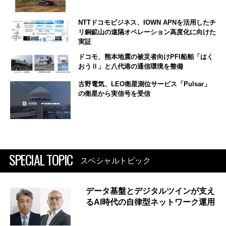
NTTドコモビジネス、IOWN APNを活用したチ
リ銅鉱山の遠隔オペレーション高度化に向けた
実証
ドコモ、熊本地震の被災者向けPFI船舶「はく
おうⅡ」と八代港の通信環境を整備
古野電気、LEO衛星測位サービス「Pulsar」
の衛星から実信号を受信
SPECIAL TOPIC
スペシャルトピック
データ基盤とデジタルツインが支え
るAI時代の自律型ネットワーク運用