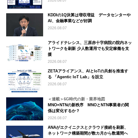
2026.08.07
KDDIの1Q決算は増収増益 データセンターや
AI、金融事業などが好調
2026.08.07
アライドテレシス、三原赤十字病院の院内ネッ
トワークを刷新 少人数運用でも安定稼働を支
援
2026.08.07
ZETAアライアンス、AIとIoTの共創を推進す
る 「Agentic IoT Lab」を設立
2026.08.07
＜連載＞6G時代の新・業界地図
MNO×NTNの新秩序 MNOとNTN事業者の関
係は変化するか？
2026.08.07
ANAがエクイニクスとクラウド接続を刷新、
ネットワーク構築期間が数カ月から数週間へ