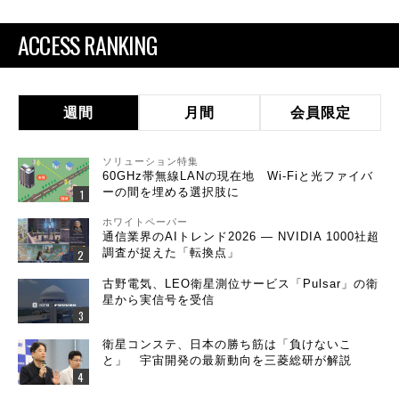
ACCESS RANKING
週間
月間
会員限定
ソリューション特集
60GHz帯無線LANの現在地 Wi-Fiと光ファイバ
ーの間を埋める選択肢に
ホワイトペーパー
通信業界のAIトレンド2026 ― NVIDIA 1000社超
調査が捉えた「転換点」
古野電気、LEO衛星測位サービス「Pulsar」の衛
星から実信号を受信
衛星コンステ、日本の勝ち筋は「負けないこ
と」 宇宙開発の最新動向を三菱総研が解説