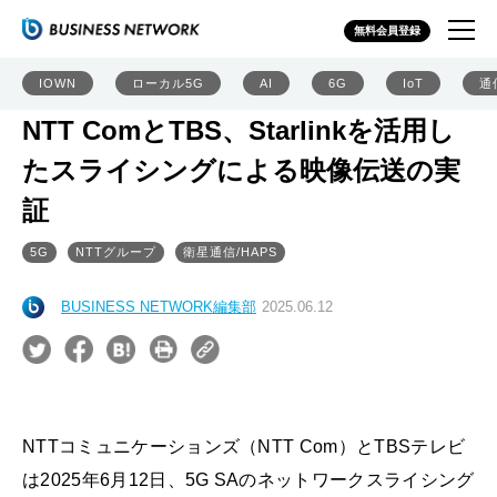
無料会員登録
IOWN
ローカル5G
AI
6G
IoT
通
NTT ComとTBS、Starlinkを活用し
たスライシングによる映像伝送の実
証
5G
NTTグループ
衛星通信/HAPS
BUSINESS NETWORK編集部
2025.06.12
NTTコミュニケーションズ（NTT Com）とTBSテレビ
は2025年6月12日、5G SAのネットワークスライシング