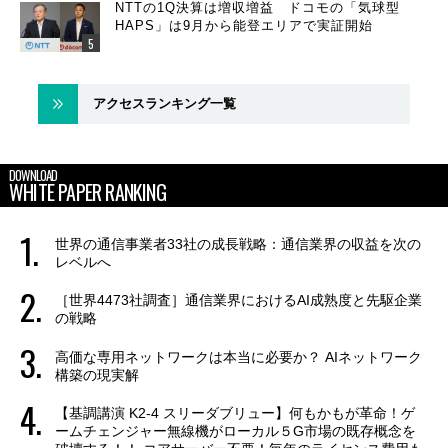
NTTの1Q決算は増収増益 ドコモの「気球型
HAPS」は9月から能登エリアで実証開始
アクセスランキング一覧
DOWNLOAD
WHITE PAPER RANKING
世界の通信事業者33社の成長戦略：通信業界の収益を次の
レベルへ
［世界4473社調査］通信業界におけるAI成熟度と先駆企業
の戦略
高価な専用ネットワークは本当に必要か？ AIネットワーク
構築の現実解
【基調講演 K2-4 スリーダブリュー】何もかもが革命！ゲ
ームチェンジャー無線機がローカル５G市場の既存概念を