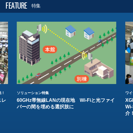
FEATURE
特集
結！
ソリューション特集
ワイ
スレ
60GHz帯無線LANの現在地 Wi-Fiと光ファイ
XG
バーの間を埋める選択肢に
W
介