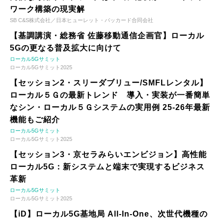
ワーク構築の現実解
SB C&S株式会社／日本ヒューレット・パッカード合同会社
【基調講演・総務省 佐藤移動通信企画官】ローカル
5Gの更なる普及拡大に向けて
ローカル5Gサミット
ローカル5Gサミット2025
【セッション2・スリーダブリュー/SMFLレンタル】
ローカル５Ｇの最新トレンド 導入・実装が一番簡単
なシン・ローカル５Ｇシステムの実用例 25-26年最新
機能もご紹介
ローカル5Gサミット
ローカル5Gサミット2025
【セッション3・京セラみらいエンビジョン】高性能
ローカル5G：新システムと端末で実現するビジネス
革新
ローカル5Gサミット
ローカル5Gサミット2025
【iD】ローカル5G基地局 All-In-One、次世代機種の