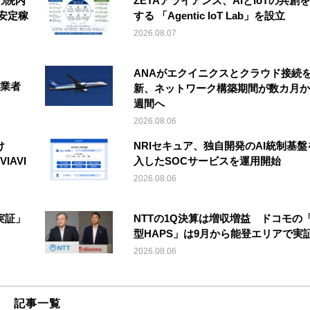
の院内
ZETAアライアンス、AIとIoTの共創
安定稼
する 「Agentic IoT Lab」を設立
2026.08.07
ANAがエクイニクスとクラウド接続
事業者
新、ネットワーク構築期間が数カ月か
週間へ
2026.08.06
け
NRIセキュア、独自開発のAI統制基盤
IAVI
入したSOCサービスを運用開始
2026.08.06
実証」
NTTの1Q決算は増収増益 ドコモの
型HAPS」は9月から能登エリアで実
2026.08.06
記事一覧