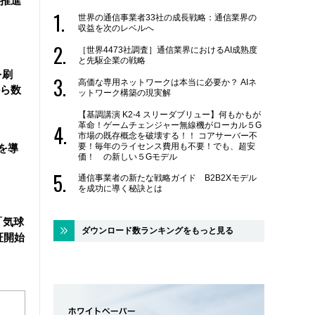
を推進
世界の通信事業者33社の成長戦略：通信業界の
収益を次のレベルへ
［世界4473社調査］通信業界におけるAI成熟度
と先駆企業の戦略
を刷
高価な専用ネットワークは本当に必要か？ AIネ
ら数
ットワーク構築の現実解
【基調講演 K2-4 スリーダブリュー】何もかもが
革命！ゲームチェンジャー無線機がローカル５G
市場の既存概念を破壊する！！ コアサーバー不
要！毎年のライセンス費用も不要！でも、超安
を導
価！ の新しい５Gモデル
通信事業者の新たな戦略ガイド B2B2Xモデル
を成功に導く秘訣とは
「気球
ダウンロード数ランキングをもっと見る
証開始