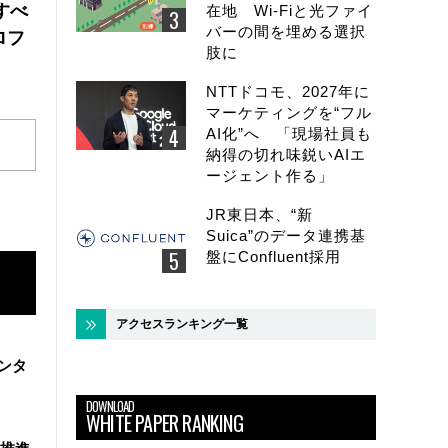
にすべ
在地 Wi-Fiと光ファイ
バーの間を埋める選択
ロフ
肢に
NTTドコモ、2027年に
マーケティングを“フル
AI化”へ 「現場社員も
納得の切れ味鋭いAIエ
ージェント作る」
JR東日本、“新
Suica”のデータ連携基
盤にConfluent採用
アクセスランキング一覧
ンタ
DOWNLOAD
WHITE PAPER RANKING