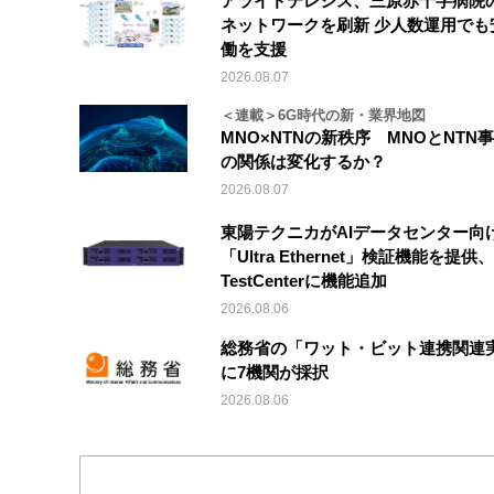
アライドテレシス、三原赤十字病院
ネットワークを刷新 少人数運用でも
働を支援
2026.08.07
＜連載＞6G時代の新・業界地図
MNO×NTNの新秩序 MNOとNTN
の関係は変化するか？
2026.08.07
東陽テクニカがAIデータセンター向
「Ultra Ethernet」検証機能を提供、V
TestCenterに機能追加
2026.08.06
総務省の「ワット・ビット連携関連
に7機関が採択
2026.08.06