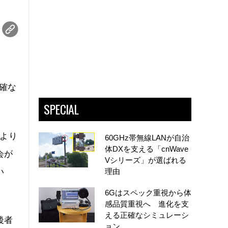
明確な
SPECIAL
金より
60GHz帯無線LANが自治
体DXを支える「cnWave
会が
Vシリーズ」が選ばれる
い
理由
6Gはスペック重視から体
感品質重視へ 進化を支
える正確なシミュレーシ
後者
ョン