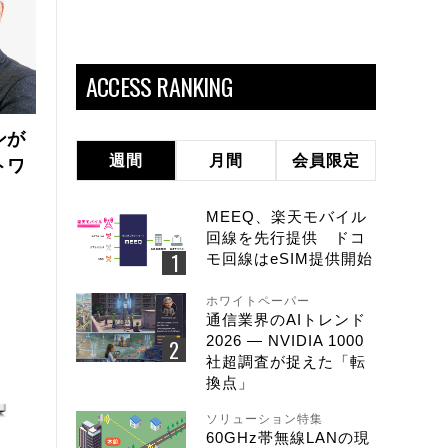
ACCESS RANKING
ンが
週間
月間
会員限定
トワ
MEEQ、楽天モバイル
回線を先行提供 ドコ
モ回線はeSIM提供開始
ホワイトペーパー
通信業界のAIトレンド
2026 ― NVIDIA 1000
社超調査が捉えた「転
換点」
ソリューション特集
60GHz帯無線LANの現