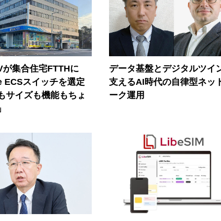
Vが集合住宅FTTHに
データ基盤とデジタルツイ
ore ECSスイッチを選定
支えるAI時代の自律型ネッ
もサイズも機能もちょ
ーク運用
」