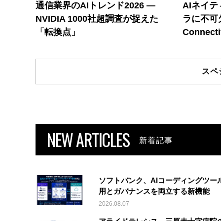
通信業界のAIトレンド2026 ―
AIネイ
NVIDIA 1000社超調査が捉えた
ラに不可欠
「転換点」
Connecti
スペ
NEW ARTICLES
新着記事
ソフトバンク、AIコーディングツー
用とガバナンスを両立する新機能
2026.08.07