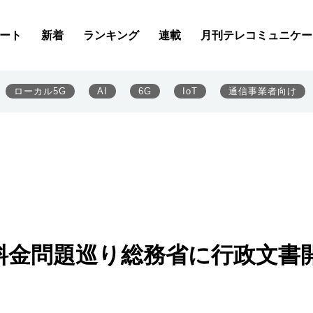
ート
新着
ランキング
連載
月刊テレコミュニケー
ローカル5G
AI
6G
IoT
通信事業者向け
料金問題巡り総務省に行政文書