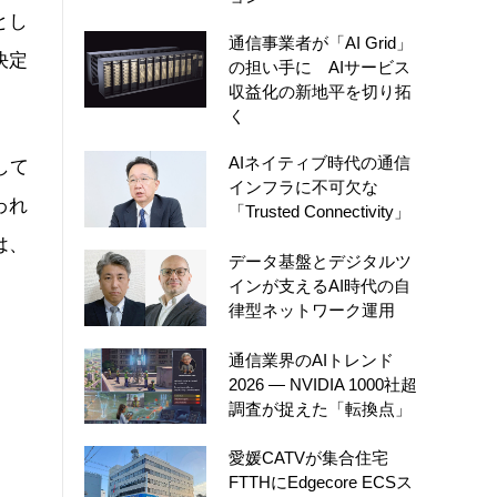
とし
通信事業者が「AI Grid」
決定
の担い手に AIサービス
収益化の新地平を切り拓
く
AIネイティブ時代の通信
して
インフラに不可欠な
われ
「Trusted Connectivity」
は、
データ基盤とデジタルツ
インが支えるAI時代の自
律型ネットワーク運用
通信業界のAIトレンド
2026 ― NVIDIA 1000社超
調査が捉えた「転換点」
愛媛CATVが集合住宅
FTTHにEdgecore ECSス