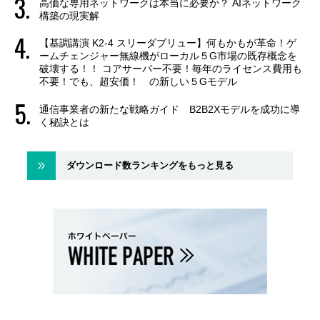
高価な専用ネットワークは本当に必要か？ AIネットワーク
構築の現実解
【基調講演 K2-4 スリーダブリュー】何もかもが革命！ゲ
ームチェンジャー無線機がローカル５G市場の既存概念を
破壊する！！ コアサーバー不要！毎年のライセンス費用も
不要！でも、超安価！ の新しい５Gモデル
通信事業者の新たな戦略ガイド B2B2Xモデルを成功に導
く秘訣とは
ダウンロード数ランキングをもっと見る