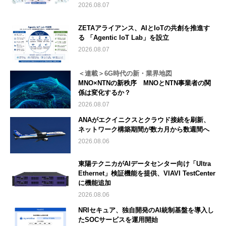
2026.08.07
ZETAアライアンス、AIとIoTの共創を推進す
る 「Agentic IoT Lab」を設立
2026.08.07
＜連載＞6G時代の新・業界地図
MNO×NTNの新秩序 MNOとNTN事業者の関
係は変化するか？
2026.08.07
ANAがエクイニクスとクラウド接続を刷新、
ネットワーク構築期間が数カ月から数週間へ
2026.08.06
東陽テクニカがAIデータセンター向け「Ultra
Ethernet」検証機能を提供、VIAVI TestCenter
に機能追加
2026.08.06
NRIセキュア、独自開発のAI統制基盤を導入し
たSOCサービスを運用開始