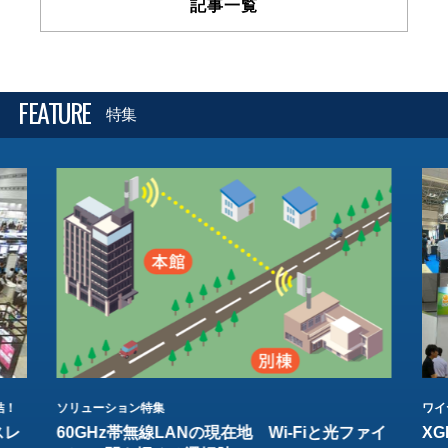
記事一覧
FEATURE
特集
結！
ソリューション特集
ワイ
スレ
60GHz帯無線LANの現在地 Wi-Fiと光ファイ
XG