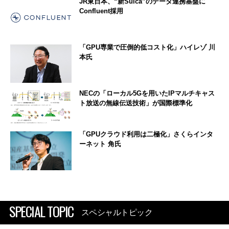
JR東日本、“新Suica”のデータ連携基盤に
Confluent採用
「GPU専業で圧倒的低コスト化」ハイレゾ 川
本氏
NECの「ローカル5Gを用いたIPマルチキャス
ト放送の無線伝送技術」が国際標準化
「GPUクラウド利用は二極化」さくらインタ
ーネット 角氏
SPECIAL TOPIC
スペシャルトピック