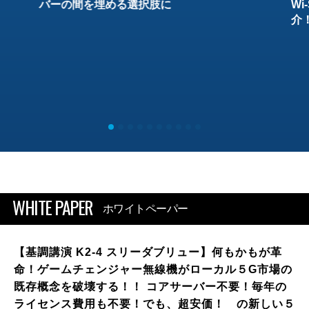
バーの間を埋める選択肢に
W
介
WHITE PAPER
ホワイトペーパー
【基調講演 K2-4 スリーダブリュー】何もかもが革
命！ゲームチェンジャー無線機がローカル５G市場の
既存概念を破壊する！！ コアサーバー不要！毎年の
ライセンス費用も不要！でも、超安価！ の新しい５