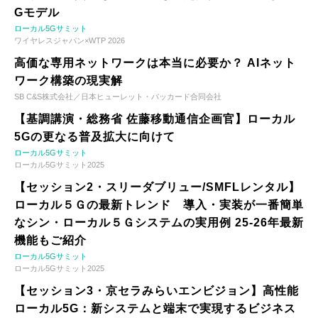
Gモデル
ローカル5Gサミット
ワイヤレスジャパン×WTP 2026
高価な専用ネットワークは本当に必要か？ AIネット
ワーク構築の現実解
SB C&S株式会社／日本ヒューレット・パッカード合同会社
【基調講演・総務省 佐藤移動通信企画官】ローカル
5Gの更なる普及拡大に向けて
ローカル5Gサミット
ローカル5Gサミット2025
【セッション2・スリーダブリュー/SMFLレンタル】
ローカル５Ｇの最新トレンド 導入・実装が一番簡単
なシン・ローカル５Ｇシステムの実用例 25-26年最新
機能もご紹介
ローカル5Gサミット
ローカル5Gサミット2025
【セッション3・京セラみらいエンビジョン】高性能
ローカル5G：新システムと端末で実現するビジネス