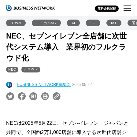
無料会員登録
IOWN
ローカル5G
AI
6G
IoT
通
NEC、セブンイレブン全店舗に次世
代システム導入 業界初のフルクラ
ウド化
NEC
クラウド
BUSINESS NETWORK編集部
2025.05.22
NECは2025年5月22日、セブン‐イレブン・ジャパンと
共同で、全国約2万1,000店舗に導入する次世代店舗シ