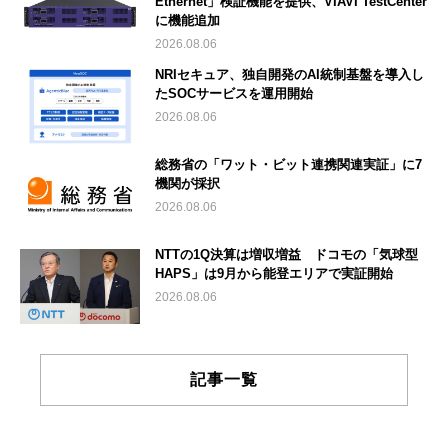
Ethernet」検証機能を提供、VIAVI TestCenter
に機能追加
2026.08.06
NRIセキュア、独自開発のAI統制基盤を導入し
たSOCサービスを運用開始
2026.08.06
総務省の「ワット・ビット連携関連実証」に7
機関が採択
2026.08.06
NTTの1Q決算は増収増益 ドコモの「気球型
HAPS」は9月から能登エリアで実証開始
2026.08.06
記事一覧