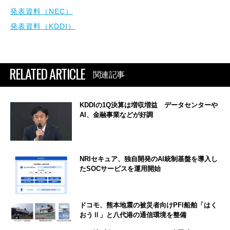
発表資料（NEC）
発表資料（KDDI）
RELATED ARTICLE
関連記事
KDDIの1Q決算は増収増益 データセンターや
AI、金融事業などが好調
NRIセキュア、独自開発のAI統制基盤を導入し
たSOCサービスを運用開始
ドコモ、熊本地震の被災者向けPFI船舶「はく
おうⅡ」と八代港の通信環境を整備