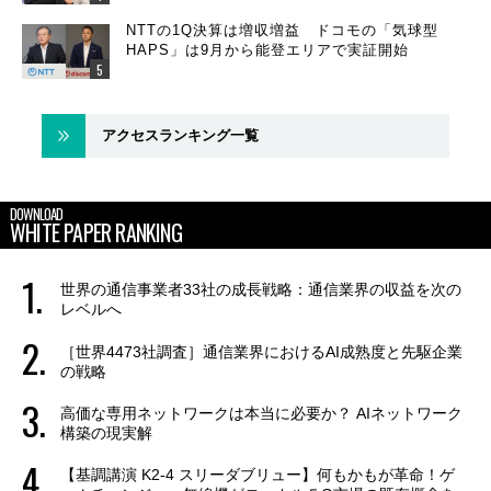
NTTの1Q決算は増収増益 ドコモの「気球型
HAPS」は9月から能登エリアで実証開始
アクセスランキング一覧
DOWNLOAD
WHITE PAPER RANKING
世界の通信事業者33社の成長戦略：通信業界の収益を次の
レベルへ
［世界4473社調査］通信業界におけるAI成熟度と先駆企業
の戦略
高価な専用ネットワークは本当に必要か？ AIネットワーク
構築の現実解
【基調講演 K2-4 スリーダブリュー】何もかもが革命！ゲ