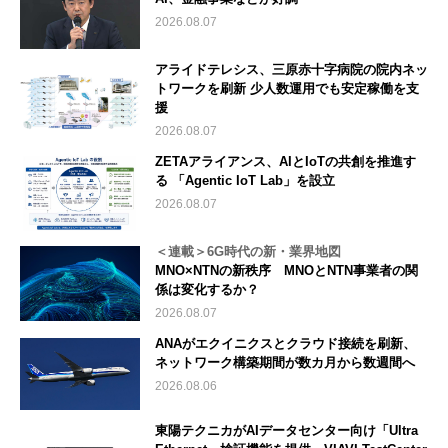
2026.08.07
アライドテレシス、三原赤十字病院の院内ネッ
トワークを刷新 少人数運用でも安定稼働を支
援
2026.08.07
ZETAアライアンス、AIとIoTの共創を推進す
る 「Agentic IoT Lab」を設立
2026.08.07
＜連載＞6G時代の新・業界地図
MNO×NTNの新秩序 MNOとNTN事業者の関
係は変化するか？
2026.08.07
ANAがエクイニクスとクラウド接続を刷新、
ネットワーク構築期間が数カ月から数週間へ
2026.08.06
東陽テクニカがAIデータセンター向け「Ultra