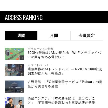
ACCESS RANKING
週間
月間
会員限定
ソリューション特集
60GHz帯無線LANの現在地 Wi-Fiと光ファイバ
ーの間を埋める選択肢に
ホワイトペーパー
通信業界のAIトレンド2026 ― NVIDIA 1000社超
調査が捉えた「転換点」
古野電気、LEO衛星測位サービス「Pulsar」の衛
星から実信号を受信
衛星コンステ、日本の勝ち筋は「負けないこ
と」 宇宙開発の最新動向を三菱総研が解説