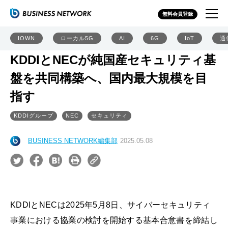
無料会員登録
IOWN
ローカル5G
AI
6G
IoT
通
KDDIとNECが純国産セキュリティ基
盤を共同構築へ、国内最大規模を目
指す
KDDIグループ
NEC
セキュリティ
BUSINESS NETWORK編集部
2025.05.08
KDDIとNECは2025年5月8日、サイバーセキュリティ
事業における協業の検討を開始する基本合意書を締結し