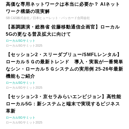
高価な専用ネットワークは本当に必要か？ AIネット
ワーク構築の現実解
SB C&S株式会社／日本ヒューレット・パッカード合同会社
【基調講演・総務省 佐藤移動通信企画官】ローカル
5Gの更なる普及拡大に向けて
ローカル5Gサミット
ローカル5Gサミット2025
【セッション2・スリーダブリュー/SMFLレンタル】
ローカル５Ｇの最新トレンド 導入・実装が一番簡単
なシン・ローカル５Ｇシステムの実用例 25-26年最新
機能もご紹介
ローカル5Gサミット
ローカル5Gサミット2025
【セッション3・京セラみらいエンビジョン】高性能
ローカル5G：新システムと端末で実現するビジネス
革新
ローカル5Gサミット
ローカル5Gサミット2025