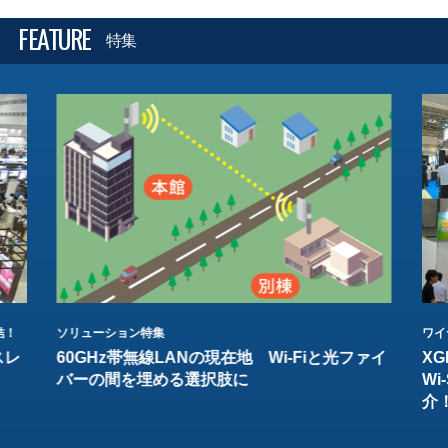
FEATURE
特集
結！
ソリューション特集
ワイ
スレ
60GHz帯無線LANの現在地 Wi-Fiと光ファイ
XG
バーの間を埋める選択肢に
W
介