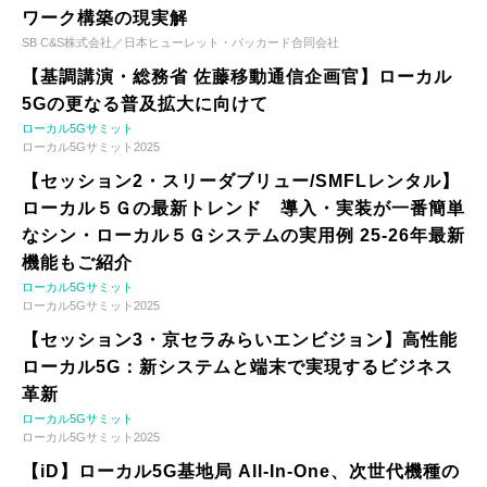
ワーク構築の現実解
SB C&S株式会社／日本ヒューレット・パッカード合同会社
【基調講演・総務省 佐藤移動通信企画官】ローカル
5Gの更なる普及拡大に向けて
ローカル5Gサミット
ローカル5Gサミット2025
【セッション2・スリーダブリュー/SMFLレンタル】
ローカル５Ｇの最新トレンド 導入・実装が一番簡単
なシン・ローカル５Ｇシステムの実用例 25-26年最新
機能もご紹介
ローカル5Gサミット
ローカル5Gサミット2025
【セッション3・京セラみらいエンビジョン】高性能
ローカル5G：新システムと端末で実現するビジネス
革新
ローカル5Gサミット
ローカル5Gサミット2025
【iD】ローカル5G基地局 All-In-One、次世代機種の