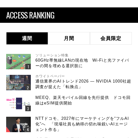
ACCESS RANKING
週間
月間
会員限定
ソリューション特集
60GHz帯無線LANの現在地 Wi-Fiと光ファイバ
ーの間を埋める選択肢に
ホワイトペーパー
通信業界のAIトレンド2026 ― NVIDIA 1000社超
調査が捉えた「転換点」
MEEQ、楽天モバイル回線を先行提供 ドコモ回
線はeSIM提供開始
NTTドコモ、2027年にマーケティングを“フルAI
化”へ 「現場社員も納得の切れ味鋭いAIエージ
ェント作る」