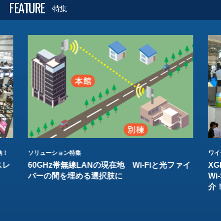
FEATURE
特集
結！
ソリューション特集
ワイ
スレ
60GHz帯無線LANの現在地 Wi-Fiと光ファイ
XG
バーの間を埋める選択肢に
W
介