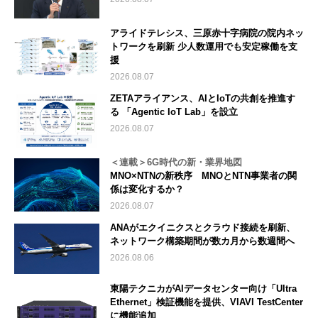
アライドテレシス、三原赤十字病院の院内ネッ
トワークを刷新 少人数運用でも安定稼働を支
援
2026.08.07
ZETAアライアンス、AIとIoTの共創を推進す
る 「Agentic IoT Lab」を設立
2026.08.07
＜連載＞6G時代の新・業界地図
MNO×NTNの新秩序 MNOとNTN事業者の関
係は変化するか？
2026.08.07
ANAがエクイニクスとクラウド接続を刷新、
ネットワーク構築期間が数カ月から数週間へ
2026.08.06
東陽テクニカがAIデータセンター向け「Ultra
Ethernet」検証機能を提供、VIAVI TestCenter
に機能追加