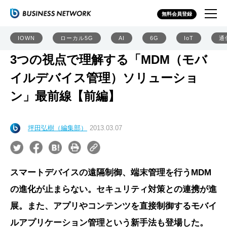
無料会員登録
IOWN
ローカル5G
AI
6G
IoT
通
3つの視点で理解する「MDM（モバ
イルデバイス管理）ソリューショ
ン」最前線【前編】
坪田弘樹（編集部）
2013.03.07
スマートデバイスの遠隔制御、端末管理を行うMDM
の進化が止まらない。セキュリティ対策との連携が進
展。また、アプリやコンテンツを直接制御するモバイ
ルアプリケーション管理という新手法も登場した。