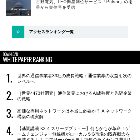
古野電気、LEO衛星測位サービス「Pulsar」の衛
星から実信号を受信
アクセスランキング一覧
DOWNLOAD
WHITE PAPER RANKING
世界の通信事業者33社の成長戦略：通信業界の収益を次の
レベルへ
［世界4473社調査］通信業界におけるAI成熟度と先駆企業
の戦略
高価な専用ネットワークは本当に必要か？ AIネットワーク
構築の現実解
【基調講演 K2-4 スリーダブリュー】何もかもが革命！ゲ
ームチェンジャー無線機がローカル５G市場の既存概念を
破壊する！！ コアサーバー不要！毎年のライセンス費用も