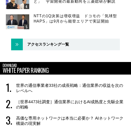
と」 宇宙開発の最新動向を三菱総研が解説
NTTの1Q決算は増収増益 ドコモの「気球型
HAPS」は9月から能登エリアで実証開始
アクセスランキング一覧
DOWNLOAD
WHITE PAPER RANKING
世界の通信事業者33社の成長戦略：通信業界の収益を次の
レベルへ
［世界4473社調査］通信業界におけるAI成熟度と先駆企業
の戦略
高価な専用ネットワークは本当に必要か？ AIネットワーク
構築の現実解