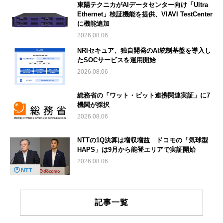
東陽テクニカがAIデータセンター向け「Ultra
Ethernet」検証機能を提供、VIAVI TestCenter
に機能追加
2026.08.06
NRIセキュア、独自開発のAI統制基盤を導入し
たSOCサービスを運用開始
2026.08.06
総務省の「ワット・ビット連携関連実証」に7
機関が採択
2026.08.06
NTTの1Q決算は増収増益 ドコモの「気球型
HAPS」は9月から能登エリアで実証開始
2026.08.06
記事一覧