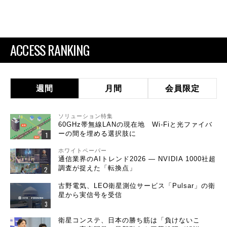
ACCESS RANKING
週間
月間
会員限定
ソリューション特集
60GHz帯無線LANの現在地 Wi-Fiと光ファイバ
ーの間を埋める選択肢に
ホワイトペーパー
通信業界のAIトレンド2026 ― NVIDIA 1000社超
調査が捉えた「転換点」
古野電気、LEO衛星測位サービス「Pulsar」の衛
星から実信号を受信
衛星コンステ、日本の勝ち筋は「負けないこ