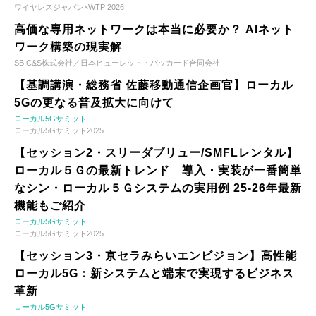
ワイヤレスジャパン×WTP 2026
高価な専用ネットワークは本当に必要か？ AIネット
ワーク構築の現実解
SB C&S株式会社／日本ヒューレット・パッカード合同会社
【基調講演・総務省 佐藤移動通信企画官】ローカル
5Gの更なる普及拡大に向けて
ローカル5Gサミット
ローカル5Gサミット2025
【セッション2・スリーダブリュー/SMFLレンタル】
ローカル５Ｇの最新トレンド 導入・実装が一番簡単
なシン・ローカル５Ｇシステムの実用例 25-26年最新
機能もご紹介
ローカル5Gサミット
ローカル5Gサミット2025
【セッション3・京セラみらいエンビジョン】高性能
ローカル5G：新システムと端末で実現するビジネス
革新
ローカル5Gサミット