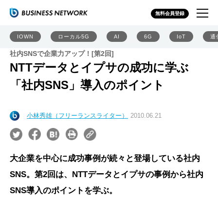
無料会員登録
IOWN
ローカル5G
AI
6G
IoT
通
社内SNSで企業力アップ！[第2回]
NTTデータとイプサの成功に学ぶ
「社内SNS」導入のポイント
小林秀雄（フリーランスライター）
2010.06.21
大企業を中心に成功事例が続々と登場している社内
SNS。第2回は、NTTデータとイプサの事例から社内
SNS導入のポイントを学ぶ。