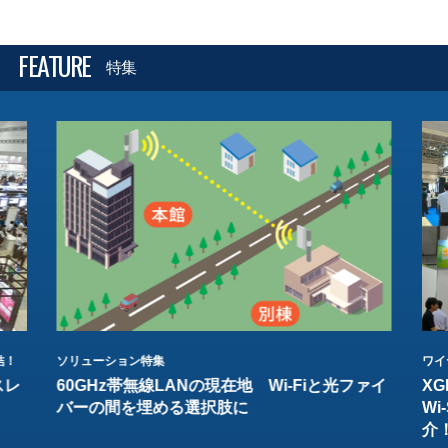
FEATURE
特集
結！
ソリューション特集
ワイ
スレ
60GHz帯無線LANの現在地 Wi-Fiと光ファイ
XG
バーの間を埋める選択肢に
W
介