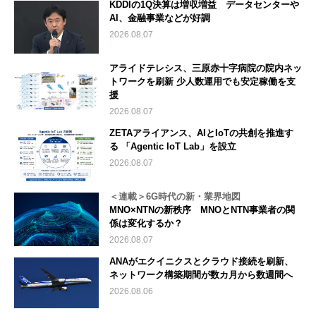
KDDIの1Q決算は増収増益 データセンターや
AI、金融事業などが好調
2026.08.07
アライドテレシス、三原赤十字病院の院内ネッ
トワークを刷新 少人数運用でも安定稼働を支
援
2026.08.07
ZETAアライアンス、AIとIoTの共創を推進す
る 「Agentic IoT Lab」を設立
2026.08.07
＜連載＞6G時代の新・業界地図
MNO×NTNの新秩序 MNOとNTN事業者の関
係は変化するか？
2026.08.07
ANAがエクイニクスとクラウド接続を刷新、
ネットワーク構築期間が数カ月から数週間へ
2026.08.06