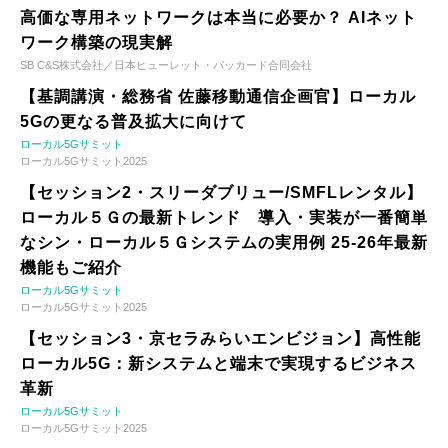
高価な専用ネットワークは本当に必要か？ AIネット
ワーク構築の現実解
SB C&S株式会社／日本ヒューレット・パッカード合同会社
【基調講演・総務省 佐藤移動通信企画官】ローカル
5Gの更なる普及拡大に向けて
ローカル5Gサミット
ローカル5Gサミット2025
【セッション2・スリーダブリュー/SMFLレンタル】
ローカル５Ｇの最新トレンド 導入・実装が一番簡単
なシン・ローカル５Ｇシステムの実用例 25-26年最新
機能もご紹介
ローカル5Gサミット
ローカル5Gサミット2025
【セッション3・京セラみらいエンビジョン】高性能
ローカル5G：新システムと端末で実現するビジネス
革新
ローカル5Gサミット
ローカル5Gサミット2025