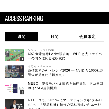
ACCESS RANKING
週間
月間
会員限定
ソリューション特集
60GHz帯無線LANの現在地 Wi-Fiと光ファイバ
ーの間を埋める選択肢に
ホワイトペーパー
通信業界のAIトレンド2026 ― NVIDIA 1000社超
調査が捉えた「転換点」
MEEQ、楽天モバイル回線を先行提供 ドコモ回
線はeSIM提供開始
NTTドコモ、2027年にマーケティングを“フルAI
化”へ 「現場社員も納得の切れ味鋭いAIエージ
ェント作る」