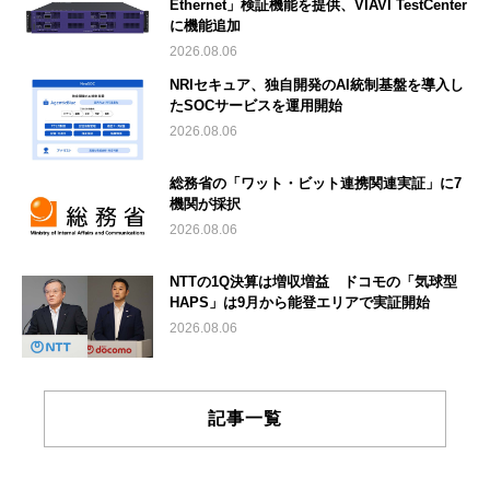
Ethernet」検証機能を提供、VIAVI TestCenter
に機能追加
2026.08.06
NRIセキュア、独自開発のAI統制基盤を導入し
たSOCサービスを運用開始
2026.08.06
総務省の「ワット・ビット連携関連実証」に7
機関が採択
2026.08.06
NTTの1Q決算は増収増益 ドコモの「気球型
HAPS」は9月から能登エリアで実証開始
2026.08.06
記事一覧