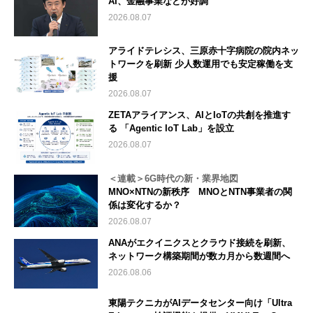
AI、金融事業などが好調
2026.08.07
アライドテレシス、三原赤十字病院の院内ネッ
トワークを刷新 少人数運用でも安定稼働を支
援
2026.08.07
ZETAアライアンス、AIとIoTの共創を推進す
る 「Agentic IoT Lab」を設立
2026.08.07
＜連載＞6G時代の新・業界地図
MNO×NTNの新秩序 MNOとNTN事業者の関
係は変化するか？
2026.08.07
ANAがエクイニクスとクラウド接続を刷新、
ネットワーク構築期間が数カ月から数週間へ
2026.08.06
東陽テクニカがAIデータセンター向け「Ultra