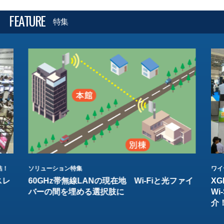
FEATURE
特集
結！
ソリューション特集
ワイ
スレ
60GHz帯無線LANの現在地 Wi-Fiと光ファイ
XG
バーの間を埋める選択肢に
W
介