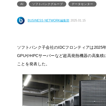
AI
ソフトバンクグループ
データセンター
BUSINESS NETWORK編集部
2025.01.15
ソフトバンク子会社のIDCフロンティアは202
GPUやHPCサーバーなど超高発熱機器の高集
ことを発表した。