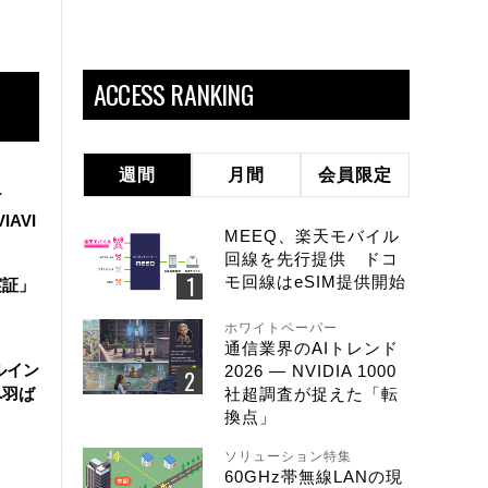
ACCESS RANKING
週間
月間
会員限定
け
IAVI
MEEQ、楽天モバイル
回線を先行提供 ドコ
モ回線はeSIM提供開始
実証」
ホワイトペーパー
通信業界のAIトレンド
ルイン
2026 ― NVIDIA 1000
へ羽ば
社超調査が捉えた「転
換点」
ソリューション特集
60GHz帯無線LANの現