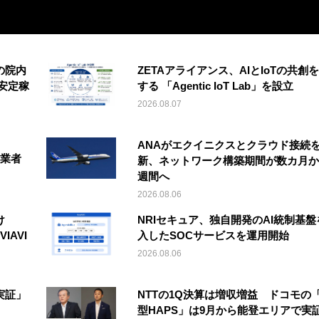
の院内
ZETAアライアンス、AIとIoTの共創
安定稼
する 「Agentic IoT Lab」を設立
2026.08.07
ANAがエクイニクスとクラウド接続
事業者
新、ネットワーク構築期間が数カ月か
週間へ
2026.08.06
け
NRIセキュア、独自開発のAI統制基盤
IAVI
入したSOCサービスを運用開始
2026.08.06
実証」
NTTの1Q決算は増収増益 ドコモの
型HAPS」は9月から能登エリアで実