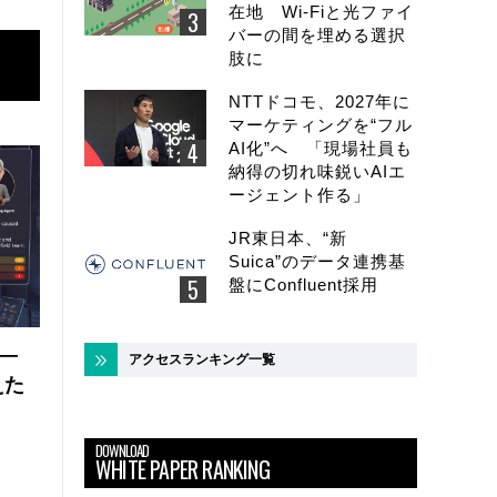
在地 Wi-Fiと光ファイ
バーの間を埋める選択
肢に
NTTドコモ、2027年に
マーケティングを“フル
AI化”へ 「現場社員も
納得の切れ味鋭いAIエ
ージェント作る」
JR東日本、“新
Suica”のデータ連携基
盤にConfluent採用
 ―
アクセスランキング一覧
えた
DOWNLOAD
WHITE PAPER RANKING