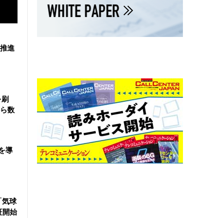
を推進
を刷
ら数
を導
「気球
証開始