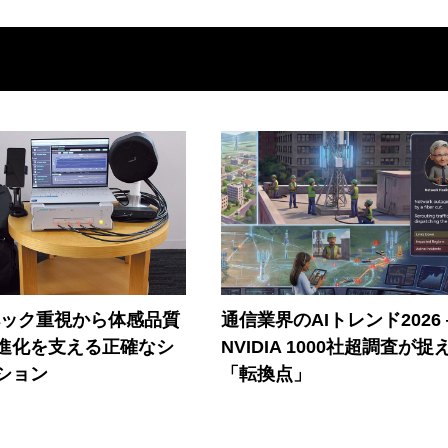
ペック重視から体感品質
通信業界のAIトレンド2026
進化を支える正確なシ
NVIDIA 1000社超調査が捉
ション
「転換点」