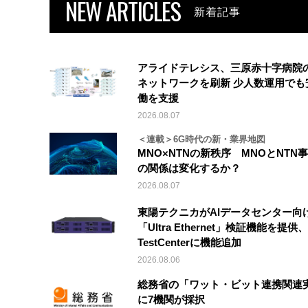
NEW ARTICLES
新着記事
アライドテレシス、三原赤十字病院
ネットワークを刷新 少人数運用でも
働を支援
2026.08.07
＜連載＞6G時代の新・業界地図
MNO×NTNの新秩序 MNOとNTN
の関係は変化するか？
2026.08.07
東陽テクニカがAIデータセンター向
「Ultra Ethernet」検証機能を提供、V
TestCenterに機能追加
2026.08.06
総務省の「ワット・ビット連携関連
に7機関が採択