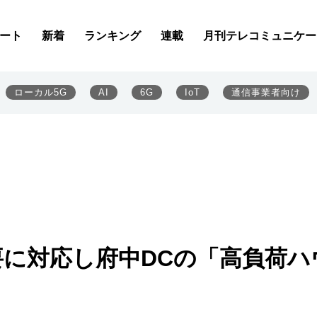
ート
新着
ランキング
連載
月刊テレコミュニケー
ローカル5G
AI
6G
IoT
通信事業者向け
需要に対応し府中DCの「高負荷ハ