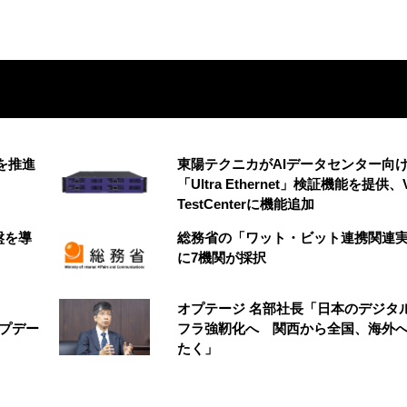
創を推進
東陽テクニカがAIデータセンター向
「Ultra Ethernet」検証機能を提供、V
TestCenterに機能追加
盤を導
総務省の「ワット・ビット連携関連
に7機関が採択
オプテージ 名部社長「日本のデジタ
アップデー
フラ強靭化へ 関西から全国、海外
たく」