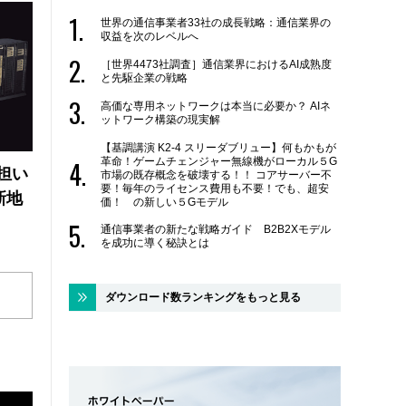
世界の通信事業者33社の成長戦略：通信業界の
収益を次のレベルへ
［世界4473社調査］通信業界におけるAI成熟度
と先駆企業の戦略
高価な専用ネットワークは本当に必要か？ AIネ
ットワーク構築の現実解
【基調講演 K2-4 スリーダブリュー】何もかもが
革命！ゲームチェンジャー無線機がローカル５G
の担い
市場の既存概念を破壊する！！ コアサーバー不
要！毎年のライセンス費用も不要！でも、超安
新地
価！ の新しい５Gモデル
通信事業者の新たな戦略ガイド B2B2Xモデル
を成功に導く秘訣とは
ダウンロード数ランキングをもっと見る