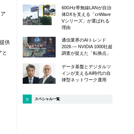
60GHz帯無線LANが自治
リア
体DXを支える「cnWave
Vシリーズ」が選ばれる
理由
通信業界のAIトレンド
の提供
2026 ― NVIDIA 1000社超
アと
調査が捉えた「転換点」
データ基盤とデジタルツ
インが支えるAI時代の自
律型ネットワーク運用
スペシャル一覧