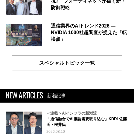
抗? フォーティネットが描く新・
防御戦略
通信業界のAIトレンド2026 ―
NVIDIA 1000社超調査が捉えた「転
換点」
スペシャルトピック一覧
NEW ARTICLES
新着記事
＜連載＞AIインフラの新潮流
「通信融合でAI推論需要取り込む」KDDI 佐藤
氏・桜井氏
2026.08.10