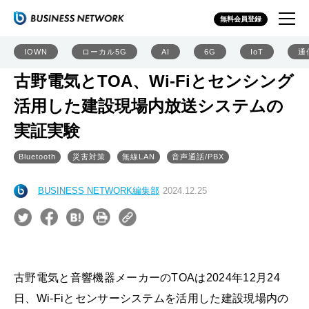
無料会員登録
IOWN
ローカル5G
AI
6G
IoT
通
古野電気とTOA、Wi-Fiとセンシング
活用した建設現場内放送システムの
実証実験
Bluetooth
災害対策
無線LAN
音声通話/PBX
BUSINESS NETWORK編集部
2024.12.25
古野電気と音響機器メーカーのTOAは2024年12月24
日、Wi-Fiとセンサーシステムを活用した建設現場内の