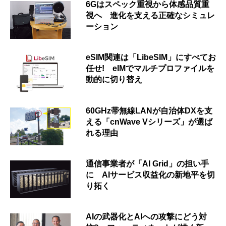
6Gはスペック重視から体感品質重
視へ 進化を支える正確なシミュレ
ーション
eSIM関連は「LibeSIM」にすべてお
任せ! eIMでマルチプロファイルを
動的に切り替え
60GHz帯無線LANが自治体DXを支
える「cnWave Vシリーズ」が選ば
れる理由
通信事業者が「AI Grid」の担い手
に AIサービス収益化の新地平を切
り拓く
AIの武器化とAIへの攻撃にどう対