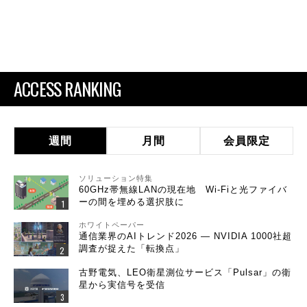
ACCESS RANKING
週間
月間
会員限定
ソリューション特集
60GHz帯無線LANの現在地 Wi-Fiと光ファイバ
ーの間を埋める選択肢に
ホワイトペーパー
通信業界のAIトレンド2026 ― NVIDIA 1000社超
調査が捉えた「転換点」
古野電気、LEO衛星測位サービス「Pulsar」の衛
星から実信号を受信