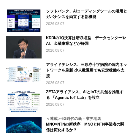
ソフトバンク、AIコーディングツールの活用と
ガバナンスを両立する新機能
2026.08.07
KDDIの1Q決算は増収増益 データセンターや
AI、金融事業などが好調
2026.08.07
アライドテレシス、三原赤十字病院の院内ネッ
トワークを刷新 少人数運用でも安定稼働を支
援
2026.08.07
ZETAアライアンス、AIとIoTの共創を推進す
る 「Agentic IoT Lab」を設立
2026.08.07
＜連載＞6G時代の新・業界地図
MNO×NTNの新秩序 MNOとNTN事業者の関
係は変化するか？