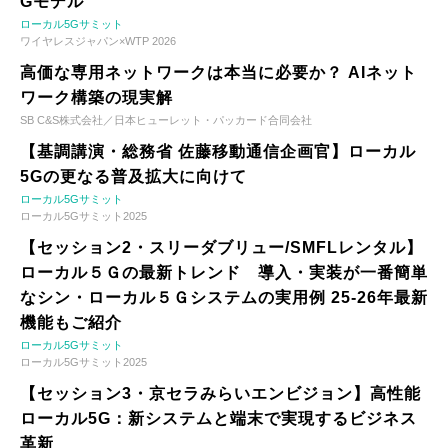
Gモデル
ローカル5Gサミット
ワイヤレスジャパン×WTP 2026
高価な専用ネットワークは本当に必要か？ AIネット
ワーク構築の現実解
SB C&S株式会社／日本ヒューレット・パッカード合同会社
【基調講演・総務省 佐藤移動通信企画官】ローカル
5Gの更なる普及拡大に向けて
ローカル5Gサミット
ローカル5Gサミット2025
【セッション2・スリーダブリュー/SMFLレンタル】
ローカル５Ｇの最新トレンド 導入・実装が一番簡単
なシン・ローカル５Ｇシステムの実用例 25-26年最新
機能もご紹介
ローカル5Gサミット
ローカル5Gサミット2025
【セッション3・京セラみらいエンビジョン】高性能
ローカル5G：新システムと端末で実現するビジネス
革新