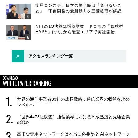
衛星コンステ、日本の勝ち筋は「負けないこ
と」 宇宙開発の最新動向を三菱総研が解説
NTTの1Q決算は増収増益 ドコモの「気球型
HAPS」は9月から能登エリアで実証開始
アクセスランキング一覧
DOWNLOAD
WHITE PAPER RANKING
世界の通信事業者33社の成長戦略：通信業界の収益を次の
レベルへ
［世界4473社調査］通信業界におけるAI成熟度と先駆企業
の戦略
高価な専用ネットワークは本当に必要か？ AIネットワーク