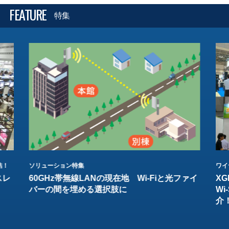
FEATURE
特集
結！
ソリューション特集
ワイ
スレ
60GHz帯無線LANの現在地 Wi-Fiと光ファイ
XG
バーの間を埋める選択肢に
W
介