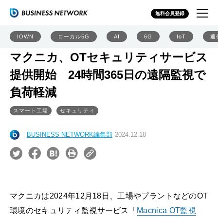
無料会員登録
IOWN
ローカル5G
AI
6G
IoT
通
マクニカ、OTセキュリティサービス
提供開始 24時間365日の遠隔監視で
負荷軽減
スマート工場
セキュリティ
BUSINESS NETWORK編集部
2024.12.18
マクニカは2024年12月18日、工場やプラントなどのOT
環境のセキュリティ監視サービス「
Macnica OT監視