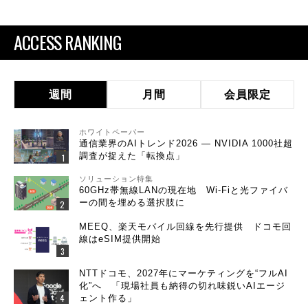
ACCESS RANKING
週間
月間
会員限定
ホワイトペーパー
通信業界のAIトレンド2026 ― NVIDIA 1000社超
調査が捉えた「転換点」
ソリューション特集
60GHz帯無線LANの現在地 Wi-Fiと光ファイバ
ーの間を埋める選択肢に
MEEQ、楽天モバイル回線を先行提供 ドコモ回
線はeSIM提供開始
NTTドコモ、2027年にマーケティングを“フルAI
化”へ 「現場社員も納得の切れ味鋭いAIエージ
ェント作る」