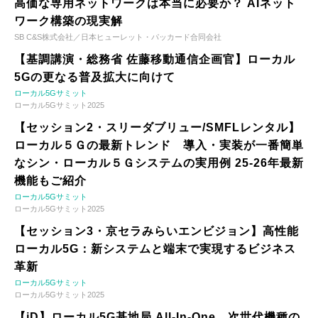
高価な専用ネットワークは本当に必要か？ AIネット
ワーク構築の現実解
SB C&S株式会社／日本ヒューレット・パッカード合同会社
【基調講演・総務省 佐藤移動通信企画官】ローカル
5Gの更なる普及拡大に向けて
ローカル5Gサミット
ローカル5Gサミット2025
【セッション2・スリーダブリュー/SMFLレンタル】
ローカル５Ｇの最新トレンド 導入・実装が一番簡単
なシン・ローカル５Ｇシステムの実用例 25-26年最新
機能もご紹介
ローカル5Gサミット
ローカル5Gサミット2025
【セッション3・京セラみらいエンビジョン】高性能
ローカル5G：新システムと端末で実現するビジネス
革新
ローカル5Gサミット
ローカル5Gサミット2025
【iD】ローカル5G基地局 All-In-One、次世代機種の