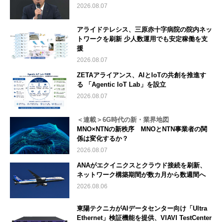
2026.08.07
アライドテレシス、三原赤十字病院の院内ネッ
トワークを刷新 少人数運用でも安定稼働を支
援
2026.08.07
ZETAアライアンス、AIとIoTの共創を推進す
る 「Agentic IoT Lab」を設立
2026.08.07
＜連載＞6G時代の新・業界地図
MNO×NTNの新秩序 MNOとNTN事業者の関
係は変化するか？
2026.08.07
ANAがエクイニクスとクラウド接続を刷新、
ネットワーク構築期間が数カ月から数週間へ
2026.08.06
東陽テクニカがAIデータセンター向け「Ultra
Ethernet」検証機能を提供、VIAVI TestCenter