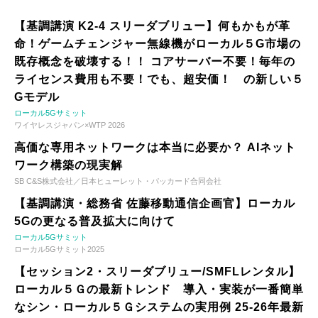
【基調講演 K2-4 スリーダブリュー】何もかもが革
命！ゲームチェンジャー無線機がローカル５G市場の
既存概念を破壊する！！ コアサーバー不要！毎年の
ライセンス費用も不要！でも、超安価！ の新しい５
Gモデル
ローカル5Gサミット
ワイヤレスジャパン×WTP 2026
高価な専用ネットワークは本当に必要か？ AIネット
ワーク構築の現実解
SB C&S株式会社／日本ヒューレット・パッカード合同会社
【基調講演・総務省 佐藤移動通信企画官】ローカル
5Gの更なる普及拡大に向けて
ローカル5Gサミット
ローカル5Gサミット2025
【セッション2・スリーダブリュー/SMFLレンタル】
ローカル５Ｇの最新トレンド 導入・実装が一番簡単
なシン・ローカル５Ｇシステムの実用例 25-26年最新