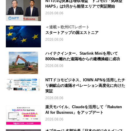
NTTの1Q決算は増収増益 ドコモの「気球型
HAPS」は9月から能登エリアで実証開始
2026.08.06
＜連載＞欧州ICTレポート
スタートアップの国エストニア
2026.08.06
ハイテクインター、Starlink Miniを用いて
8000km離れた遠隔地からの建機操縦に成功
2026.08.06
NTTドコモビジネス、IOWN APNを活用したチ
リ銅鉱山の遠隔オペレーション高度化に向けた
実証
2026.08.06
楽天モバイル、Claudeを活用して「Rakuten
AI for Business」をアップデート
2026.08.06
オプテージ 名部社長「日本のデジタルインフ