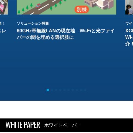
結！
ソリューション特集
ワイ
スレ
60GHz帯無線LANの現在地 Wi-Fiと光ファイ
XG
バーの間を埋める選択肢に
W
介
WHITE PAPER
ホワイトペーパー