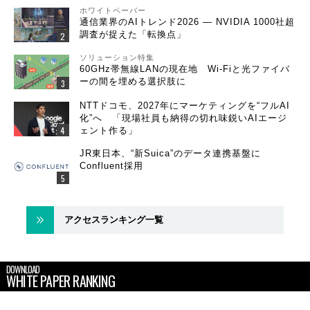
ホワイトペーパー
通信業界のAIトレンド2026 ― NVIDIA 1000社超
調査が捉えた「転換点」
ソリューション特集
60GHz帯無線LANの現在地 Wi-Fiと光ファイバ
ーの間を埋める選択肢に
NTTドコモ、2027年にマーケティングを“フルAI
化”へ 「現場社員も納得の切れ味鋭いAIエージ
ェント作る」
JR東日本、“新Suica”のデータ連携基盤に
Confluent採用
アクセスランキング一覧
DOWNLOAD
WHITE PAPER RANKING