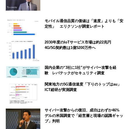
モバイル通信品質の価値は「速度」よりも「安
定性」 エリクソンが調査レポート
2030年度のIoTサービス市場は約22兆円
4G/5G契約数は1億5200万件へ
国内企業の“3社に1社”がサイバー攻撃を経
験 レバテックがセキュリティ調査
関東地方の5G通信速度「下りのトップはau」
ICT総研が実測調査
サイバー攻撃からの復旧、成功はわずか46%
デルの米国調査で「経営層と現場の認識ギャッ
プ」判明