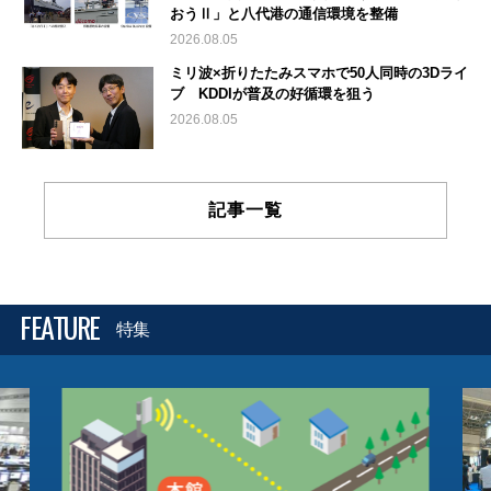
おうⅡ」と八代港の通信環境を整備
2026.08.05
ミリ波×折りたたみスマホで50人同時の3Dライ
ブ KDDIが普及の好循環を狙う
2026.08.05
記事一覧
FEATURE
特集