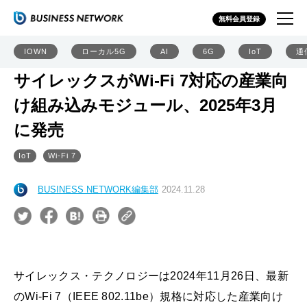
無料会員登録
IOWN
ローカル5G
AI
6G
IoT
通
サイレックスがWi-Fi 7対応の産業向
け組み込みモジュール、2025年3月
に発売
IoT
Wi-Fi 7
BUSINESS NETWORK編集部
2024.11.28
サイレックス・テクノロジーは2024年11月26日、最新
のWi-Fi 7（IEEE 802.11be）規格に対応した産業向け