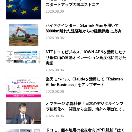
スタートアップの国エストニア
2026.08.06
ハイテクインター、Starlink Miniを用いて
8000km離れた遠隔地からの建機操縦に成功
2026.08.06
NTTドコモビジネス、IOWN APNを活用したチ
リ銅鉱山の遠隔オペレーション高度化に向けた
実証
2026.08.06
楽天モバイル、Claudeを活用して「Rakuten
AI for Business」をアップデート
2026.08.06
オプテージ 名部社長「日本のデジタルインフ
ラ強靭化へ 関西から全国、海外へ羽ばたく」
2026.08.06
ドコモ、熊本地震の被災者向けPFI船舶「はく