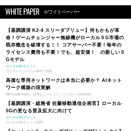
WHITE PAPER
ホワイトペーパー
【基調講演 K2-4 スリーダブリュー】何もかもが革
命！ゲームチェンジャー無線機がローカル５G市場の
既存概念を破壊する！！ コアサーバー不要！毎年の
ライセンス費用も不要！でも、超安価！ の新しい５
Gモデル
ローカル5Gサミット
ワイヤレスジャパン×WTP 2026
高価な専用ネットワークは本当に必要か？ AIネット
ワーク構築の現実解
SB C&S株式会社／日本ヒューレット・パッカード合同会社
【基調講演・総務省 佐藤移動通信企画官】ローカル
5Gの更なる普及拡大に向けて
ローカル5Gサミット
ローカル5Gサミット2025