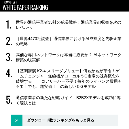
DOWNLOAD
WHITE PAPER RANKING
世界の通信事業者33社の成長戦略：通信業界の収益を次の
レベルへ
［世界4473社調査］通信業界におけるAI成熟度と先駆企業
の戦略
高価な専用ネットワークは本当に必要か？ AIネットワーク
構築の現実解
【基調講演 K2-4 スリーダブリュー】何もかもが革命！ゲ
ームチェンジャー無線機がローカル５G市場の既存概念を
破壊する！！ コアサーバー不要！毎年のライセンス費用も
不要！でも、超安価！ の新しい５Gモデル
通信事業者の新たな戦略ガイド B2B2Xモデルを成功に導
く秘訣とは
ダウンロード数ランキングをもっと見る