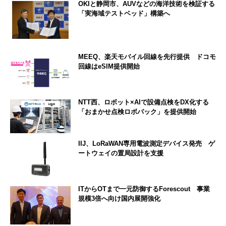
OKIと静岡市、AUVなどの海洋技術を検証する
「実海域テストベッド」構築へ
MEEQ、楽天モバイル回線を先行提供 ドコモ
回線はeSIM提供開始
NTT西、ロボット×AIで設備点検をDX化する
「おまかせ点検ロボパック」を提供開始
IIJ、LoRaWAN専用電波測定デバイス発売 ゲ
ートウェイの置局設計を支援
ITからOTまで一元防御するForescout 事業
規模3倍へ向け国内展開強化