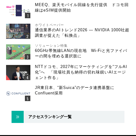
MEEQ、楽天モバイル回線を先行提供 ドコモ回
線はeSIM提供開始
ホワイトペーパー
通信業界のAIトレンド2026 ― NVIDIA 1000社超
調査が捉えた「転換点」
ソリューション特集
60GHz帯無線LANの現在地 Wi-Fiと光ファイバ
ーの間を埋める選択肢に
NTTドコモ、2027年にマーケティングを“フルAI
化”へ 「現場社員も納得の切れ味鋭いAIエージ
ェント作る」
JR東日本、“新Suica”のデータ連携基盤に
Confluent採用
アクセスランキング一覧