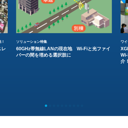
結！
ソリューション特集
ワイ
スレ
60GHz帯無線LANの現在地 Wi-Fiと光ファイ
XG
バーの間を埋める選択肢に
W
介