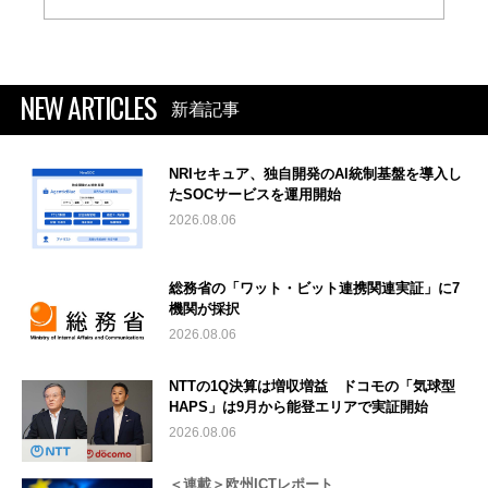
NEW ARTICLES
新着記事
NRIセキュア、独自開発のAI統制基盤を導入し
たSOCサービスを運用開始
2026.08.06
総務省の「ワット・ビット連携関連実証」に7
機関が採択
2026.08.06
NTTの1Q決算は増収増益 ドコモの「気球型
HAPS」は9月から能登エリアで実証開始
2026.08.06
＜連載＞欧州ICTレポート