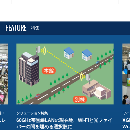
FEATURE
特集
結！
ソリューション特集
ワイ
スレ
60GHz帯無線LANの現在地 Wi-Fiと光ファイ
XG
バーの間を埋める選択肢に
W