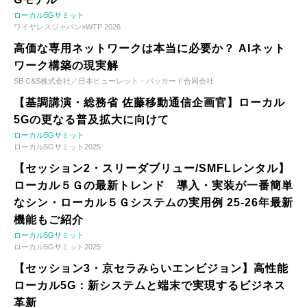
ローカル5Gサミット
ワイヤレスジャパン×WTP 2026
高価な専用ネットワークは本当に必要か？ AIネット
ワーク構築の現実解
SB C&S株式会社／日本ヒューレット・パッカード合同会社
【基調講演・総務省 佐藤移動通信企画官】ローカル
5Gの更なる普及拡大に向けて
ローカル5Gサミット
ローカル5Gサミット2025
【セッション2・スリーダブリュー/SMFLレンタル】
ローカル５Ｇの最新トレンド 導入・実装が一番簡単
なシン・ローカル５Ｇシステムの実用例 25-26年最新
機能もご紹介
ローカル5Gサミット
ローカル5Gサミット2025
【セッション3・京セラみらいエンビジョン】高性能
ローカル5G：新システムと端末で実現するビジネス
革新