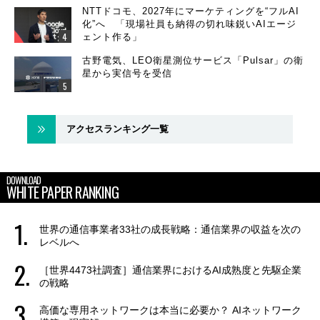
NTTドコモ、2027年にマーケティングを“フルAI
化”へ 「現場社員も納得の切れ味鋭いAIエージ
ェント作る」
古野電気、LEO衛星測位サービス「Pulsar」の衛
星から実信号を受信
アクセスランキング一覧
DOWNLOAD
WHITE PAPER RANKING
世界の通信事業者33社の成長戦略：通信業界の収益を次の
レベルへ
［世界4473社調査］通信業界におけるAI成熟度と先駆企業
の戦略
高価な専用ネットワークは本当に必要か？ AIネットワーク