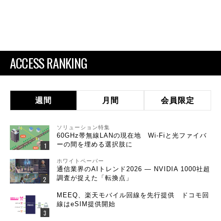
ACCESS RANKING
週間
月間
会員限定
ソリューション特集
60GHz帯無線LANの現在地 Wi-Fiと光ファイバ
ーの間を埋める選択肢に
ホワイトペーパー
通信業界のAIトレンド2026 ― NVIDIA 1000社超
調査が捉えた「転換点」
MEEQ、楽天モバイル回線を先行提供 ドコモ回
線はeSIM提供開始