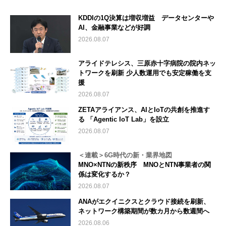
KDDIの1Q決算は増収増益 データセンターや
AI、金融事業などが好調
2026.08.07
アライドテレシス、三原赤十字病院の院内ネッ
トワークを刷新 少人数運用でも安定稼働を支
援
2026.08.07
ZETAアライアンス、AIとIoTの共創を推進す
る 「Agentic IoT Lab」を設立
2026.08.07
＜連載＞6G時代の新・業界地図
MNO×NTNの新秩序 MNOとNTN事業者の関
係は変化するか？
2026.08.07
ANAがエクイニクスとクラウド接続を刷新、
ネットワーク構築期間が数カ月から数週間へ
2026.08.06