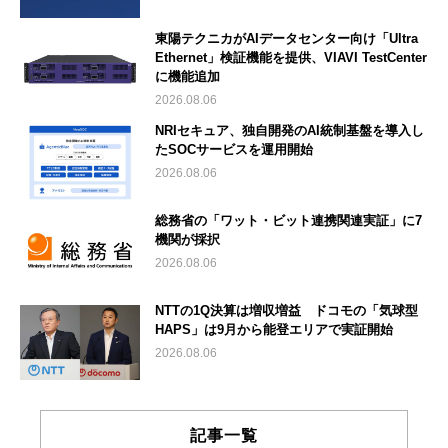
東陽テクニカがAIデータセンター向け「Ultra
Ethernet」検証機能を提供、VIAVI TestCenter
に機能追加
2026.08.06
NRIセキュア、独自開発のAI統制基盤を導入し
たSOCサービスを運用開始
2026.08.06
総務省の「ワット・ビット連携関連実証」に7
機関が採択
2026.08.06
NTTの1Q決算は増収増益 ドコモの「気球型
HAPS」は9月から能登エリアで実証開始
2026.08.06
記事一覧