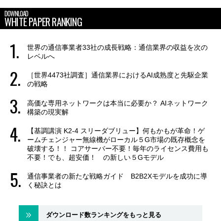
DOWNLOAD
WHITE PAPER RANKING
世界の通信事業者33社の成長戦略：通信業界の収益を次の
レベルへ
［世界4473社調査］通信業界におけるAI成熟度と先駆企業
の戦略
高価な専用ネットワークは本当に必要か？ AIネットワーク
構築の現実解
【基調講演 K2-4 スリーダブリュー】何もかもが革命！ゲ
ームチェンジャー無線機がローカル５G市場の既存概念を
破壊する！！ コアサーバー不要！毎年のライセンス費用も
不要！でも、超安価！ の新しい５Gモデル
通信事業者の新たな戦略ガイド B2B2Xモデルを成功に導
く秘訣とは
ダウンロード数ランキングをもっと見る