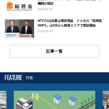
機関が採択
2026.08.06
NTTの1Q決算は増収増益 ドコモの「気球型
HAPS」は9月から能登エリアで実証開始
2026.08.06
記事一覧
FEATURE
特集