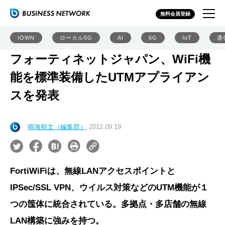
無料会員登録
IOWN
ローカル5G
AI
6G
IoT
通
フォーティネットジャパン、WiFi機
能を標準装備したUTMアプライアン
スを発表
鳴海順文（編集部）
2012.09.19
FortiWiFiは、無線LANアクセスポイントと
IPSec/SSL VPN、ウイルス対策などのUTM機能が１
つの筺体に統合されている。多拠点・多店舗の無線
LAN構築に強みを持つ。