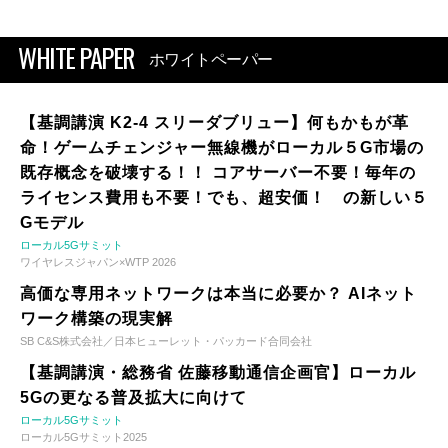
WHITE PAPER
ホワイトペーパー
【基調講演 K2-4 スリーダブリュー】何もかもが革
命！ゲームチェンジャー無線機がローカル５G市場の
既存概念を破壊する！！ コアサーバー不要！毎年の
ライセンス費用も不要！でも、超安価！ の新しい５
Gモデル
ローカル5Gサミット
ワイヤレスジャパン×WTP 2026
高価な専用ネットワークは本当に必要か？ AIネット
ワーク構築の現実解
SB C&S株式会社／日本ヒューレット・パッカード合同会社
【基調講演・総務省 佐藤移動通信企画官】ローカル
5Gの更なる普及拡大に向けて
ローカル5Gサミット
ローカル5Gサミット2025