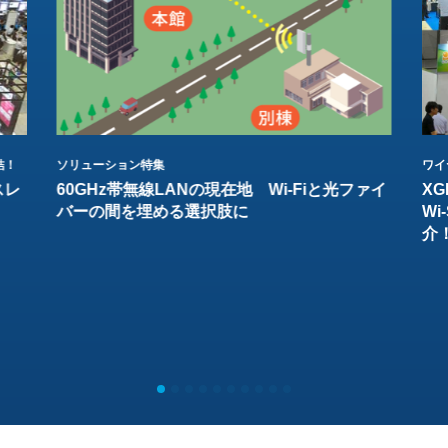
結！
ソリューション特集
ワイ
スレ
60GHz帯無線LANの現在地 Wi-Fiと光ファイ
XG
バーの間を埋める選択肢に
W
介