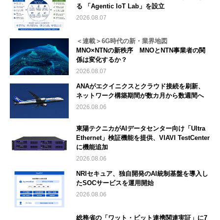
る 「Agentic IoT Lab」を設立
2026.08.07
＜連載＞6G時代の新・業界地図
MNO×NTNの新秩序 MNOとNTN事業者の関
係は変化するか？
2026.08.07
ANAがエクイニクスとクラウド接続を刷新、
ネットワーク構築期間が数カ月から数週間へ
2026.08.06
東陽テクニカがAIデータセンター向け「Ultra
Ethernet」検証機能を提供、VIAVI TestCenter
に機能追加
2026.08.06
NRIセキュア、独自開発のAI統制基盤を導入し
たSOCサービスを運用開始
2026.08.06
総務省の「ワット・ビット連携関連実証」に7