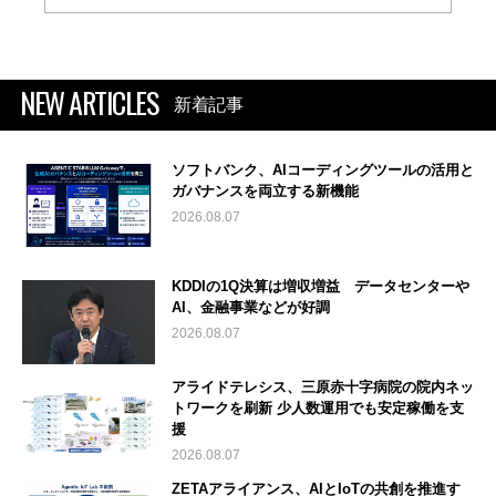
NEW ARTICLES
新着記事
ソフトバンク、AIコーディングツールの活用と
ガバナンスを両立する新機能
2026.08.07
KDDIの1Q決算は増収増益 データセンターや
AI、金融事業などが好調
2026.08.07
アライドテレシス、三原赤十字病院の院内ネッ
トワークを刷新 少人数運用でも安定稼働を支
援
2026.08.07
ZETAアライアンス、AIとIoTの共創を推進す