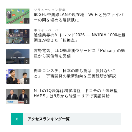
ソリューション特集
60GHz帯無線LANの現在地 Wi-Fiと光ファイバ
ーの間を埋める選択肢に
ホワイトペーパー
通信業界のAIトレンド2026 ― NVIDIA 1000社超
調査が捉えた「転換点」
古野電気、LEO衛星測位サービス「Pulsar」の衛
星から実信号を受信
衛星コンステ、日本の勝ち筋は「負けないこ
と」 宇宙開発の最新動向を三菱総研が解説
NTTの1Q決算は増収増益 ドコモの「気球型
HAPS」は9月から能登エリアで実証開始
アクセスランキング一覧