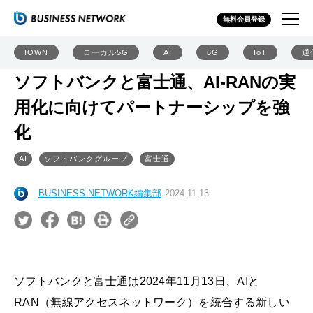
無料会員登録
IOWN
ローカル5G
AI
6G
IoT
通
ソフトバンクと富士通、AI-RANの実
用化に向けてパートナーシップを強
化
AI
ソフトバンクグループ
富士通
BUSINESS NETWORK編集部
2024.11.13
ソフトバンクと富士通は2024年11月13日、AIと
RAN（無線アクセスネットワーク）を統合する新しい