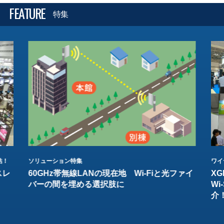
FEATURE
特集
結！
ソリューション特集
ワイ
スレ
60GHz帯無線LANの現在地 Wi-Fiと光ファイ
XG
バーの間を埋める選択肢に
W
介