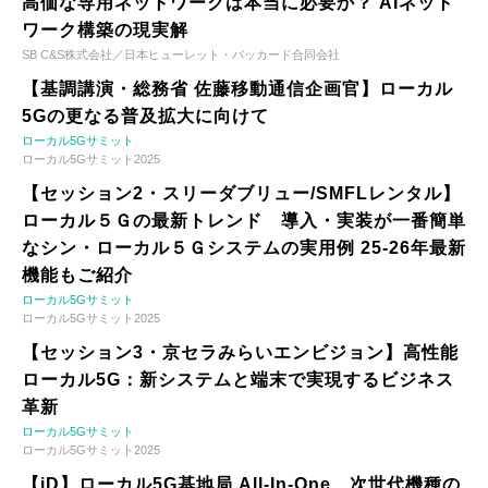
高価な専用ネットワークは本当に必要か？ AIネット
ワーク構築の現実解
SB C&S株式会社／日本ヒューレット・パッカード合同会社
【基調講演・総務省 佐藤移動通信企画官】ローカル
5Gの更なる普及拡大に向けて
ローカル5Gサミット
ローカル5Gサミット2025
【セッション2・スリーダブリュー/SMFLレンタル】
ローカル５Ｇの最新トレンド 導入・実装が一番簡単
なシン・ローカル５Ｇシステムの実用例 25-26年最新
機能もご紹介
ローカル5Gサミット
ローカル5Gサミット2025
【セッション3・京セラみらいエンビジョン】高性能
ローカル5G：新システムと端末で実現するビジネス
革新
ローカル5Gサミット
ローカル5Gサミット2025
【iD】ローカル5G基地局 All-In-One、次世代機種の