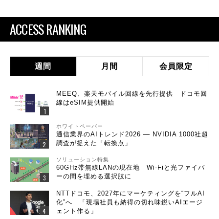
ACCESS RANKING
週間
月間
会員限定
MEEQ、楽天モバイル回線を先行提供 ドコモ回
線はeSIM提供開始
ホワイトペーパー
通信業界のAIトレンド2026 ― NVIDIA 1000社超
調査が捉えた「転換点」
ソリューション特集
60GHz帯無線LANの現在地 Wi-Fiと光ファイバ
ーの間を埋める選択肢に
NTTドコモ、2027年にマーケティングを“フルAI
化”へ 「現場社員も納得の切れ味鋭いAIエージ
ェント作る」