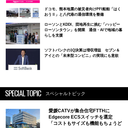
ドコモ、熊本地震の被災者向けPFI船舶「はく
おうⅡ」と八代港の通信環境を整備
ローソンとKDDI、団地再生に挑む「ハッピー
ローソンタウン」を開業 通信・AIで地域の暮
らしを支援
ソフトバンクの1Q決算は増収増益 セブン＆
アイとの「未来型コンビニ」の実現にも意欲
SPECIAL TOPIC
スペシャルトピック
愛媛CATVが集合住宅FTTHに
Edgecore ECSスイッチを選定
「コストもサイズも機能もちょうど