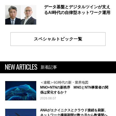
データ基盤とデジタルツインが支え
るAI時代の自律型ネットワーク運用
スペシャルトピック一覧
NEW ARTICLES
新着記事
＜連載＞6G時代の新・業界地図
MNO×NTNの新秩序 MNOとNTN事業者の関
係は変化するか？
2026.08.07
ANAがエクイニクスとクラウド接続を刷新、
ネットワーク構築期間が数カ月から数週間へ