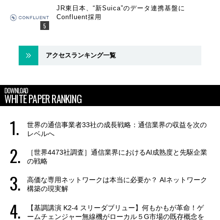
JR東日本、“新Suica”のデータ連携基盤に
Confluent採用
アクセスランキング一覧
DOWNLOAD
WHITE PAPER RANKING
世界の通信事業者33社の成長戦略：通信業界の収益を次の
レベルへ
［世界4473社調査］通信業界におけるAI成熟度と先駆企業
の戦略
高価な専用ネットワークは本当に必要か？ AIネットワーク
構築の現実解
【基調講演 K2-4 スリーダブリュー】何もかもが革命！ゲ
ームチェンジャー無線機がローカル５G市場の既存概念を