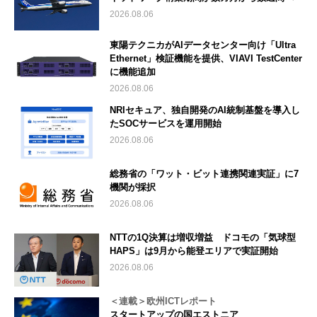
2026.08.06
東陽テクニカがAIデータセンター向け「Ultra
Ethernet」検証機能を提供、VIAVI TestCenter
に機能追加
2026.08.06
NRIセキュア、独自開発のAI統制基盤を導入し
たSOCサービスを運用開始
2026.08.06
総務省の「ワット・ビット連携関連実証」に7
機関が採択
2026.08.06
NTTの1Q決算は増収増益 ドコモの「気球型
HAPS」は9月から能登エリアで実証開始
2026.08.06
＜連載＞欧州ICTレポート
スタートアップの国エストニア