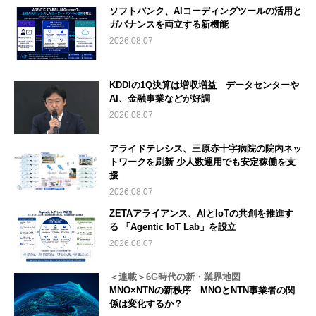
ソフトバンク、AIコーディングツールの活用と
ガバナンスを両立する新機能
2026.08.07
KDDIの1Q決算は増収増益 データセンターや
AI、金融事業などが好調
2026.08.07
アライドテレシス、三原赤十字病院の院内ネッ
トワークを刷新 少人数運用でも安定稼働を支
援
2026.08.07
ZETAアライアンス、AIとIoTの共創を推進す
る 「Agentic IoT Lab」を設立
2026.08.07
＜連載＞6G時代の新・業界地図
MNO×NTNの新秩序 MNOとNTN事業者の関
係は変化するか？