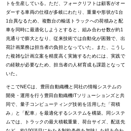
トを生産している。ただ、フォークリフトは顧客がオー
ダーする車両の仕様が多岐にわたり、重量や形状が1台
1台異なるため、複数台の輸送トラックへの荷積みと配
車を同時に最適化しようとすると、組み合わせ数が約1
兆通りで膨大となり、従来技術では自動化が困難で、出
荷計画業務は担当者の負担となっていた。また、こうし
た複雑な計画立案を精度高く実施するためには、実践で
の経験が必要なため、担当者の人材育成も課題となって
いた。
そこでNECは、豊田自動織機と同社の情報システムの
開発・運用を行う豊田自動織機ITソリューションズと共
同で、量子コンピューティング技術を活用した「荷積
み」と「配車」を最適化するシステムを構築。同システ
ムでは、トラックの最大積載重量、荷台サイズ、配送先
など、約100項目にわたる制約条件を加味した組み合わ