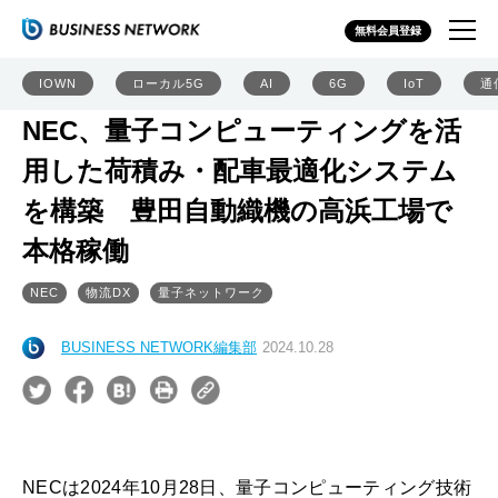
無料会員登録
IOWN
ローカル5G
AI
6G
IoT
通
NEC、量子コンピューティングを活
用した荷積み・配車最適化システム
を構築 豊田自動織機の高浜工場で
本格稼働
NEC
物流DX
量子ネットワーク
BUSINESS NETWORK編集部
2024.10.28
NECは2024年10月28日、量子コンピューティング技術