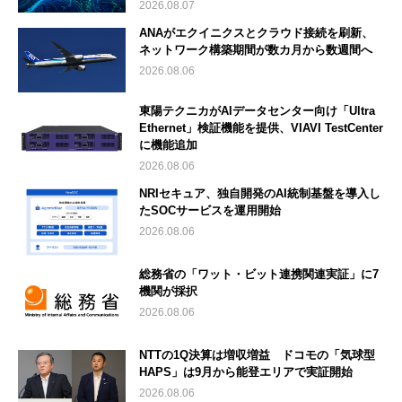
2026.08.07
ANAがエクイニクスとクラウド接続を刷新、
ネットワーク構築期間が数カ月から数週間へ
2026.08.06
東陽テクニカがAIデータセンター向け「Ultra
Ethernet」検証機能を提供、VIAVI TestCenter
に機能追加
2026.08.06
NRIセキュア、独自開発のAI統制基盤を導入し
たSOCサービスを運用開始
2026.08.06
総務省の「ワット・ビット連携関連実証」に7
機関が採択
2026.08.06
NTTの1Q決算は増収増益 ドコモの「気球型
HAPS」は9月から能登エリアで実証開始
2026.08.06