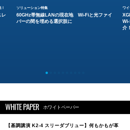
結！
ソリューション特集
ワイ
スレ
60GHz帯無線LANの現在地 Wi-Fiと光ファイ
XG
バーの間を埋める選択肢に
W
介
WHITE PAPER
ホワイトペーパー
【基調講演 K2-4 スリーダブリュー】何もかもが革