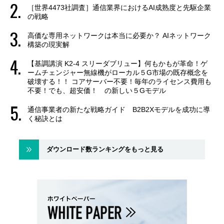
［世界4473社調査］通信業界におけるAI成熟度と先駆企業
の戦略
高価な専用ネットワークは本当に必要か？ AIネットワーク
構築の現実解
【基調講演 K2-4 スリーダブリュー】何もかもが革命！ゲ
ームチェンジャー無線機がローカル５G市場の既存概念を
破壊する！！ コアサーバー不要！毎年のライセンス費用も
不要！でも、超安価！ の新しい５Gモデル
通信事業者の新たな戦略ガイド B2B2Xモデルを成功に導
く秘訣とは
ダウンロード数ランキングをもっと見る