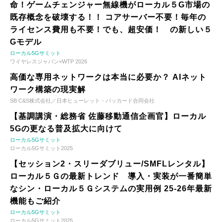
命！ゲームチェンジャー無線機がローカル５G市場の
既存概念を破壊する！！ コアサーバー不要！毎年の
ライセンス費用も不要！でも、超安価！ の新しい５
Gモデル
ローカル5Gサミット
ワイヤレスジャパン×WTP 2026
高価な専用ネットワークは本当に必要か？ AIネット
ワーク構築の現実解
SB C&S株式会社／日本ヒューレット・パッカード合同会社
【基調講演・総務省 佐藤移動通信企画官】ローカル
5Gの更なる普及拡大に向けて
ローカル5Gサミット
ローカル5Gサミット2025
【セッション2・スリーダブリュー/SMFLレンタル】
ローカル５Ｇの最新トレンド 導入・実装が一番簡単
なシン・ローカル５Ｇシステムの実用例 25-26年最新
機能もご紹介
ローカル5Gサミット
ローカル5Gサミット2025