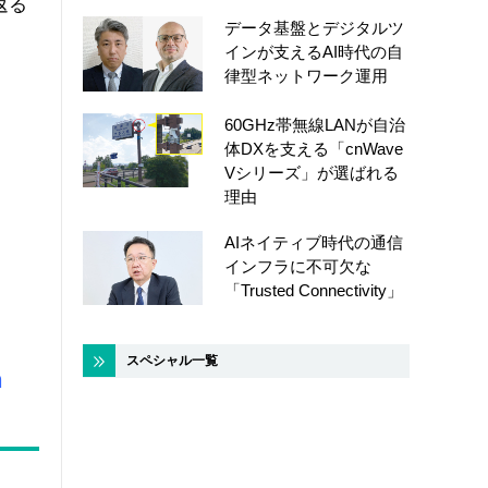
返る
データ基盤とデジタルツ
インが支えるAI時代の自
律型ネットワーク運用
60GHz帯無線LANが自治
体DXを支える「cnWave
Vシリーズ」が選ばれる
理由
AIネイティブ時代の通信
インフラに不可欠な
「Trusted Connectivity」
スペシャル一覧
n