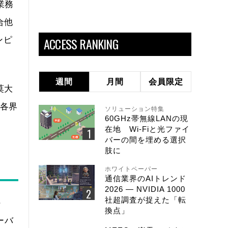
業務
合他
ACCESS RANKING
ンピ
週間
月間
会員限定
莫大
、各界
ソリューション特集
60GHz帯無線LANの現
在地 Wi-Fiと光ファイ
バーの間を埋める選択
肢に
ホワイトペーパー
通信業界のAIトレンド
2026 ― NVIDIA 1000
社超調査が捉えた「転
の
換点」
ーバ