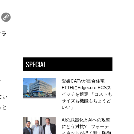
クラ
SPECIAL
。
愛媛CATVが集合住宅
FTTHにEdgecore ECSス
イッチを選定 「コストも
てい
サイズも機能もちょうど
ると
いい」
AIの武器化とAIへの攻撃
にどう対抗? フォーテ
ィネットが描く新・防御