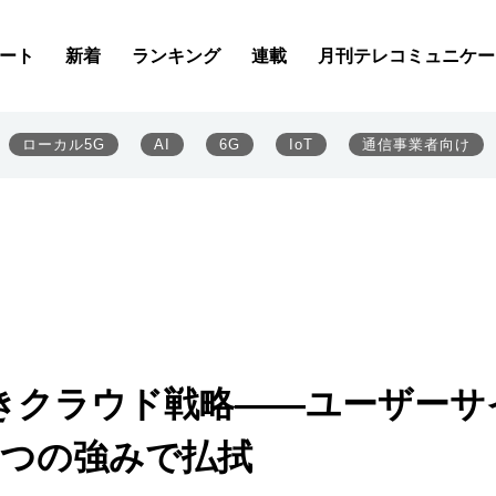
ート
新着
ランキング
連載
月刊テレコミュニケー
ローカル5G
AI
6G
IoT
通信事業者向け
きクラウド戦略――ユーザーサ
3つの強みで払拭