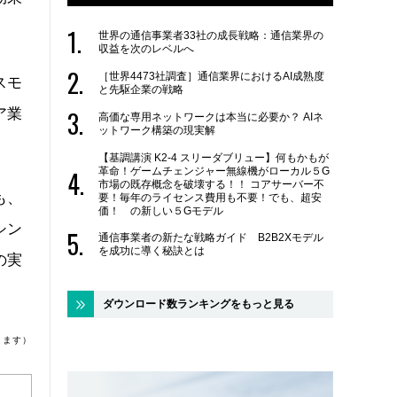
世界の通信事業者33社の成長戦略：通信業界の
収益を次のレベルへ
［世界4473社調査］通信業界におけるAI成熟度
スモ
と先駆企業の戦略
ア業
高価な専用ネットワークは本当に必要か？ AIネ
ットワーク構築の現実解
【基調講演 K2-4 スリーダブリュー】何もかもが
革命！ゲームチェンジャー無線機がローカル５G
市場の既存概念を破壊する！！ コアサーバー不
も、
要！毎年のライセンス費用も不要！でも、超安
価！ の新しい５Gモデル
シン
通信事業者の新たな戦略ガイド B2B2Xモデル
を成功に導く秘訣とは
の実
ダウンロード数ランキングをもっと見る
ります）