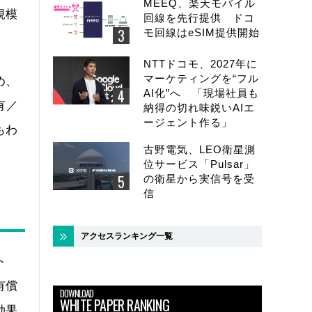
MEEQ、楽天モバイル
規模
回線を先行提供 ドコ
モ回線はeSIM提供開始
NTTドコモ、2027年に
マーケティングを“フル
め、
AI化”へ 「現場社員も
有／
納得の切れ味鋭いAIエ
ージェント作る」
もわ
古野電気、LEO衛星測
位サービス「Pulsar」
の衛星から実信号を受
信
アクセスランキング一覧
ト
有償
DOWNLOAD
WHITE PAPER RANKING
効果