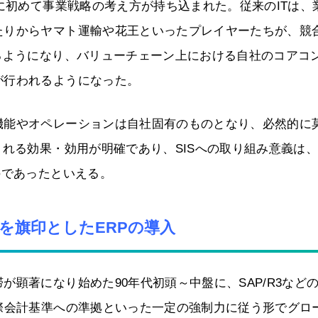
界に初めて事業戦略の考え方が持ち込まれた。従来のITは、
たりからヤマト運輸や花王といったプレイヤーたちが、競
るようになり、バリューチェーン上における自社のコアコ
が行われるようになった。
機能やオペレーションは自社固有のものとなり、必然的に
される効果・効用が明確であり、SISへの取り組み意義は
のであったといえる。
を旗印としたERPの導入
顕著になり始めた90年代初頭～中盤に、SAP/R3など
際会計基準への準拠といった一定の強制力に従う形でグロ