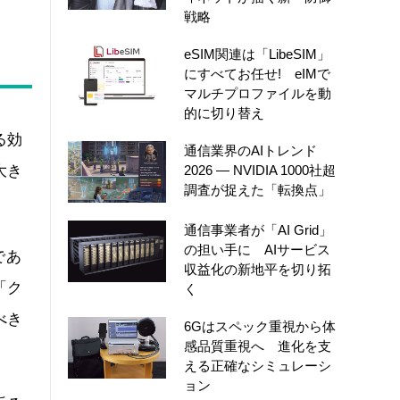
戦略
eSIM関連は「LibeSIM」
にすべてお任せ! eIMで
マルチプロファイルを動
的に切り替え
る効
通信業界のAIトレンド
2026 ― NVIDIA 1000社超
大き
調査が捉えた「転換点」
通信事業者が「AI Grid」
の担い手に AIサービス
であ
収益化の新地平を切り拓
「ク
く
べき
6Gはスペック重視から体
感品質重視へ 進化を支
える正確なシミュレーシ
ョン