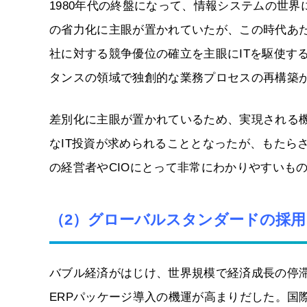
1980年代の終盤になって、情報システムの世
の省力化に主眼が置かれていたが、この時代あ
社に対する競争優位の確立を主眼にITを駆使す
タンスの領域で独創的な業務プロセスの再構築
差別化に主眼が置かれているため、実現される
なIT投資が求められることとなったが、もたら
の経営者やCIOにとって非常にわかりやすいも
（2）グローバルスタンダードの採用
バブル経済がはじけ、世界規模で経済成長の停滞が
ERPパッケージ導入の機運が高まりだした。国